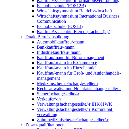
Kaufm. Assistent/in Informationsverarbeitung
Fachoberschule (FOS12B)
Wirtschaftsgymnasium Betriebswirtschaft
Wirtschaftsgymnasium International Business
Communication
Fachoberschule (FOS13)
Kaufm. Assistent/in Fremdsprachen (2j.)
Duale Berufsausbildung
Automobilkauffrau/-mann
Bankkauffrau/-mann
Industriekauffrau/-mann
Kauffrau/mann für Büromanagement
Kauffrau/-mann im E-Commerce
Kauffrau/-mann im Einzelhandel
Kauffrau/-mann für Groß- und Außen­handels­
manage­ment
Medizinische/-r Fachangestellte/-r
Rechtsanwalts- und Notariatsfachangestellte/-r
Steuerfachangestellte/-r
Verkäufer/-in
Verwaltungs­fach­angestellte/-r IHK/HWK
Verwaltungsfach­angestellte/-r Kommunal­
verwaltung
Zahnmedizinische/-r Fachangestellter/-r
Zusatzqualifikationen