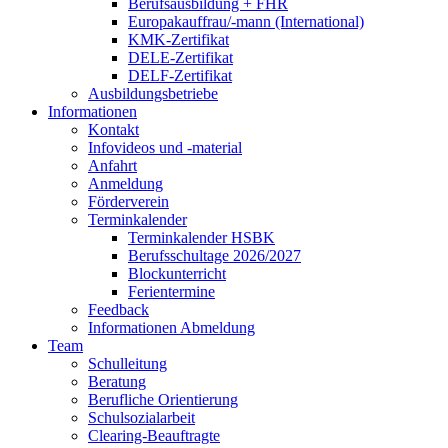
Berufsausbildung + FHR
Europakauffrau/-mann (International)
KMK-Zertifikat
DELE-Zertifikat
DELF-Zertifikat
Ausbildungsbetriebe
Informationen
Kontakt
Infovideos und -material
Anfahrt
Anmeldung
Förderverein
Terminkalender
Terminkalender HSBK
Berufsschultage 2026/2027
Blockunterricht
Ferientermine
Feedback
Informationen Abmeldung
Team
Schulleitung
Beratung
Berufliche Orientierung
Schulsozialarbeit
Clearing-Beauftragte