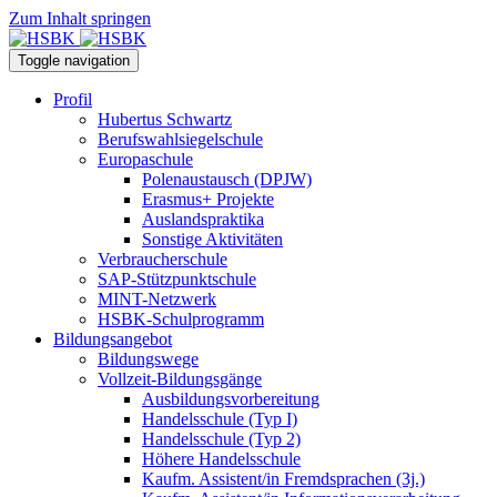
Zum Inhalt springen
Toggle navigation
Profil
Hubertus Schwartz
Berufswahlsiegelschule
Europaschule
Polenaustausch (DPJW)
Erasmus+ Projekte
Auslandspraktika
Sonstige Aktivitäten
Verbraucherschule
SAP-Stützpunktschule
MINT-Netzwerk
HSBK-Schulprogramm
Bildungsangebot
Bildungswege
Vollzeit-Bildungsgänge
Ausbildungsvorbereitung
Handelsschule (Typ I)
Handelsschule (Typ 2)
Höhere Handelsschule
Kaufm. Assistent/in­ Fremdsprachen (3j.)