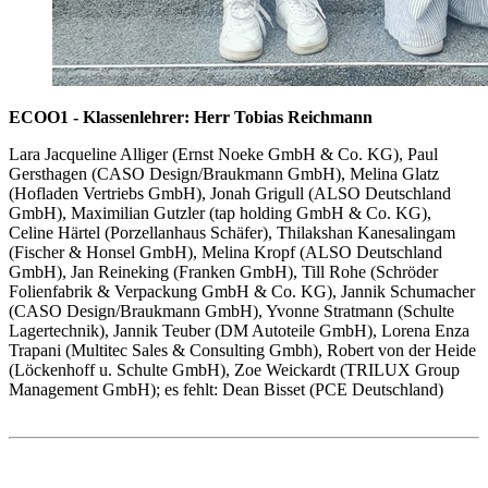
ECOO1 - Klassenlehrer: Herr Tobias Reichmann
Lara Jacqueline Alliger (Ernst Noeke GmbH & Co. KG), Paul
Gersthagen (CASO Design/Braukmann GmbH), Melina Glatz
(Hofladen Vertriebs GmbH), Jonah Grigull (ALSO Deutschland
GmbH), Maximilian Gutzler (tap holding GmbH & Co. KG),
Celine Härtel (Porzellanhaus Schäfer), Thilakshan Kanesalingam
(Fischer & Honsel GmbH), Melina Kropf (ALSO Deutschland
GmbH), Jan Reineking (Franken GmbH), Till Rohe (Schröder
Folienfabrik & Verpackung GmbH & Co. KG), Jannik Schumacher
(CASO Design/Braukmann GmbH), Yvonne Stratmann (Schulte
Lagertechnik), Jannik Teuber (DM Autoteile GmbH), Lorena Enza
Trapani (Multitec Sales & Consulting Gmbh), Robert von der Heide
(Löckenhoff u. Schulte GmbH), Zoe Weickardt (TRILUX Group
Management GmbH); es fehlt: Dean Bisset (PCE Deutschland)