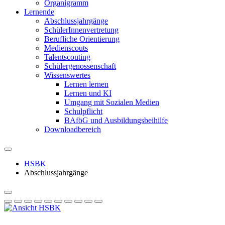
Organigramm
Lernende
Abschlussjahrgänge
SchülerInnenvertretung
Berufliche Orientierung
Medienscouts
Talentscouting
Schüler­genossen­schaft
Wissenswertes
Lernen lernen
Lernen und KI
Umgang mit Sozialen Medien
Schulpflicht
BAföG und Ausbildungsbeihilfe
Downloadbereich
HSBK
Abschlussjahrgänge