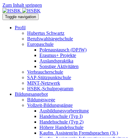
Zum Inhalt springen
Toggle navigation
Profil
Hubertus Schwartz
Berufswahlsiegelschule
Europaschule
Polenaustausch (DPJW)
Erasmus+ Projekte
Auslandspraktika
Sonstige Aktivitäten
Verbraucherschule
SAP-Stützpunktschule
MINT-Netzwerk
HSBK-Schulprogramm
Bildungsangebot
Bildungswege
Vollzeit-Bildungsgänge
Ausbildungsvorbereitung
Handelsschule (Typ I)
Handelsschule (Typ 2)
Höhere Handelsschule
Kaufm. Assistent/in­ Fremdsprachen (3j.)