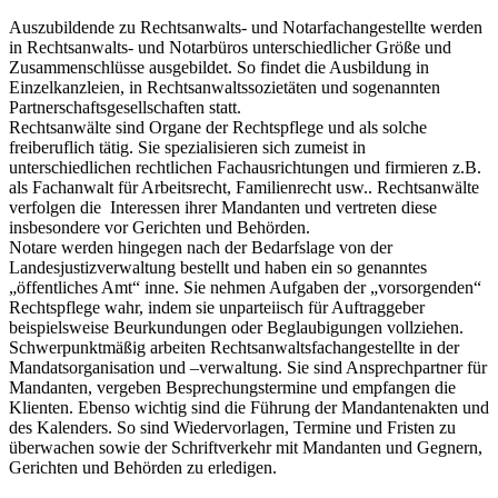
Auszubildende zu Rechtsanwalts- und Notarfachangestellte werden
in Rechtsanwalts- und Notarbüros unterschiedlicher Größe und
Zusammenschlüsse ausgebildet. So findet die Ausbildung in
Einzelkanzleien, in Rechtsanwaltssozietäten und sogenannten
Partnerschaftsgesellschaften statt.
Rechtsanwälte sind Organe der Rechtspflege und als solche
freiberuflich tätig. Sie spezialisieren sich zumeist in
unterschiedlichen rechtlichen Fachausrichtungen und firmieren z.B.
als Fachanwalt für Arbeitsrecht, Familienrecht usw.. Rechtsanwälte
verfolgen die Interessen ihrer Mandanten und vertreten diese
insbesondere vor Gerichten und Behörden.
Notare werden hingegen nach der Bedarfslage von der
Landesjustizverwaltung bestellt und haben ein so genanntes
„öffentliches Amt“ inne. Sie nehmen Aufgaben der „vorsorgenden“
Rechtspflege wahr, indem sie unparteiisch für Auftraggeber
beispielsweise Beurkundungen oder Beglaubigungen vollziehen.
Schwerpunktmäßig arbeiten Rechtsanwaltsfachangestellte in der
Mandatsorganisation und –verwaltung. Sie sind Ansprechpartner für
Mandanten, vergeben Besprechungstermine und empfangen die
Klienten. Ebenso wichtig sind die Führung der Mandantenakten und
des Kalenders. So sind Wiedervorlagen, Termine und Fristen zu
überwachen sowie der Schriftverkehr mit Mandanten und Gegnern,
Gerichten und Behörden zu erledigen.