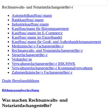
Rechtsanwalts- und Notariatsfachangestellte/-r
Automobilkauffrau/-mann
Bankkauffrau/-mann
Industriekauffrau/-mann
Kauffrau/mann für Büromanagement
Kauffrau/-mann im E-Commerce
Kauffrau/-mann im Einzelhandel
Kauffrau/-mann für Groß- und Außen­handels­manage­ment
Medizinische/-r Fachangestellte/-r
Rechtsanwalts- und Notariatsfachangestellte/-r
Steuerfachangestellte/-r
Verkäufer/-in
Verwaltungs­fach­angestellte/-r IHK/HWK
Verwaltungsfach­angestellte/-r Kommunal­verwaltung
Zahnmedizinische/-r Fachangestellter/-r
Duale Berufsausbildung
Bildungsgangbeschreibung
Was machen Rechtsanwalts- und
Notariatsfachangestellte?