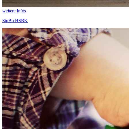
weitere Infos
StuBo HSBK