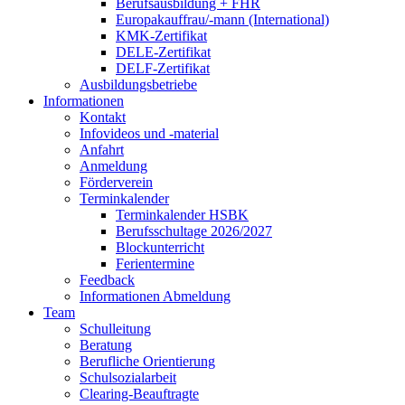
Berufsausbildung + FHR
Europakauffrau/-mann (International)
KMK-Zertifikat
DELE-Zertifikat
DELF-Zertifikat
Ausbildungsbetriebe
Informationen
Kontakt
Infovideos und -material
Anfahrt
Anmeldung
Förderverein
Terminkalender
Terminkalender HSBK
Berufsschultage 2026/2027
Blockunterricht
Ferientermine
Feedback
Informationen Abmeldung
Team
Schulleitung
Beratung
Berufliche Orientierung
Schulsozialarbeit
Clearing-Beauftragte