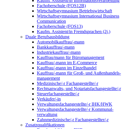
Kaufm. Assistent/in Informationsverarbeitung
Fachoberschule (FOS12B)
Wirtschaftsgymnasium Betriebswirtschaft
Wirtschaftsgymnasium International Business
Communication
Fachoberschule (FOS13)
Kaufm. Assistent/in Fremdsprachen (2j.)
Duale Berufsausbildung
Automobilkauffrau/-mann
Bankkauffrau/-mann
Industriekauffrau/-mann
Kauffrau/mann für Büromanagement
Kauffrau/-mann im E-Commerce
Kauffrau/-mann im Einzelhandel
Kauffrau/-mann für Groß- und Außen­handels­
manage­ment
Medizinische/-r Fachangestellte/-r
Rechtsanwalts- und Notariatsfachangestellte/-r
Steuerfachangestellte/-r
Verkäufer/-in
Verwaltungs­fach­angestellte/-r IHK/HWK
Verwaltungsfach­angestellte/-r Kommunal­
verwaltung
Zahnmedizinische/-r Fachangestellter/-r
Zusatzqualifikationen