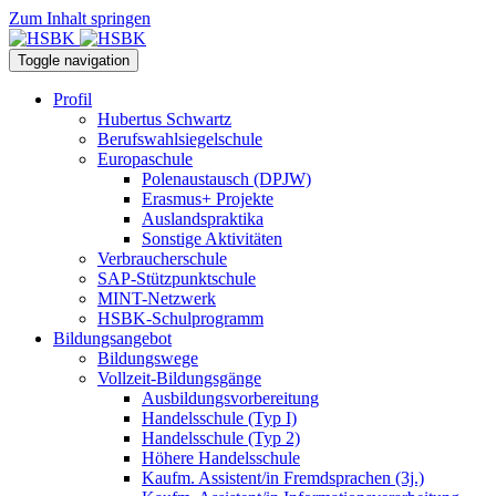
Zum Inhalt springen
Toggle navigation
Profil
Hubertus Schwartz
Berufswahlsiegelschule
Europaschule
Polenaustausch (DPJW)
Erasmus+ Projekte
Auslandspraktika
Sonstige Aktivitäten
Verbraucherschule
SAP-Stützpunktschule
MINT-Netzwerk
HSBK-Schulprogramm
Bildungsangebot
Bildungswege
Vollzeit-Bildungsgänge
Ausbildungsvorbereitung
Handelsschule (Typ I)
Handelsschule (Typ 2)
Höhere Handelsschule
Kaufm. Assistent/in­ Fremdsprachen (3j.)