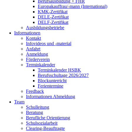
Berufsausbildung + FHR
Europakauffrau/-mann (International)
KMK-Zertifikat
DELE-Zertifikat
DELF-Zertifikat
Ausbildungsbetriebe
Informationen
Kontakt
Infovideos und -material
Anfahrt
Anmeldung
Förderverein
Terminkalender
Terminkalender HSBK
Berufsschultage 2026/2027
Blockunterricht
Ferientermine
Feedback
Informationen Abmeldung
Team
Schulleitung
Beratung
Berufliche Orientierung
Schulsozialarbeit
Clearing-Beauftragte