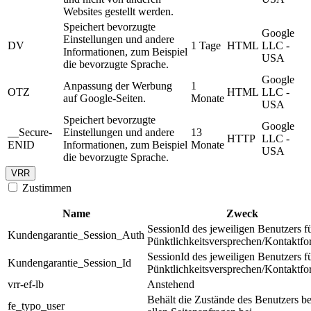
Websites gestellt werden.
Speichert bevorzugte
Google
Einstellungen und andere
DV
1 Tage
HTML
LLC -
Informationen, zum Beispiel
USA
die bevorzugte Sprache.
Google
Anpassung der Werbung
1
OTZ
HTML
LLC -
auf Google-Seiten.
Monate
USA
Speichert bevorzugte
Google
__Secure-
Einstellungen und andere
13
HTTP
LLC -
ENID
Informationen, zum Beispiel
Monate
USA
die bevorzugte Sprache.
VRR
Zustimmen
Name
Zweck
SessionId des jeweiligen Benutzers f
Kundengarantie_Session_Auth
Pünktlichkeitsversprechen/Kontaktfo
SessionId des jeweiligen Benutzers f
Kundengarantie_Session_Id
Pünktlichkeitsversprechen/Kontaktfo
vrr-ef-lb
Anstehend
Behält die Zustände des Benutzers be
fe_typo_user