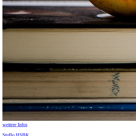
weitere Infos
StuBo HSBK