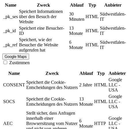
Name
Zweck
Ablauf
Typ
Anbieter
Speichert Informationen
30
Südwestfalen-
_pk_ses
über den Besuch der
HTML
Minuten
IT
Website
Speichert eine Besucher-
13
Südwestfalen-
_pk_id
HTML
ID
Monate
IT
Speichert, wie der
6
Südwestfalen-
_pk_ref
Besucher die Website
HTML
Monate
IT
aufgerufen hat
Google Maps
Zustimmen
Name
Zweck
Ablauf
Typ
Anbieter
Google
Speichert die Cookie-
CONSENT
2 Jahre
HTML
LLC -
Entscheidungen des Nutzers
USA
Google
Speichert die Cookie-
13
SOCS
HTML
LLC -
Entscheidungen des Nutzers
Monate
USA
Stellt sicher, dass Anfragen
innerhalb einer
Google
6
AEC
Browsersitzung vom Nutzer
HTTP
LLC -
Monate
und nicht von anderen
USA