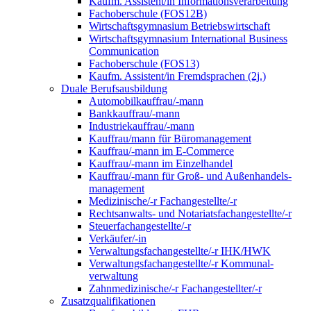
Kaufm. Assistent/in Informationsverarbeitung
Fachoberschule (FOS12B)
Wirtschaftsgymnasium Betriebswirtschaft
Wirtschaftsgymnasium International Business
Communication
Fachoberschule (FOS13)
Kaufm. Assistent/in Fremdsprachen (2j.)
Duale Berufsausbildung
Automobilkauffrau/-mann
Bankkauffrau/-mann
Industriekauffrau/-mann
Kauffrau/mann für Büromanagement
Kauffrau/-mann im E-Commerce
Kauffrau/-mann im Einzelhandel
Kauffrau/-mann für Groß- und Außen­handels­
manage­ment
Medizinische/-r Fachangestellte/-r
Rechtsanwalts- und Notariatsfachangestellte/-r
Steuerfachangestellte/-r
Verkäufer/-in
Verwaltungs­fach­angestellte/-r IHK/HWK
Verwaltungsfach­angestellte/-r Kommunal­
verwaltung
Zahnmedizinische/-r Fachangestellter/-r
Zusatzqualifikationen