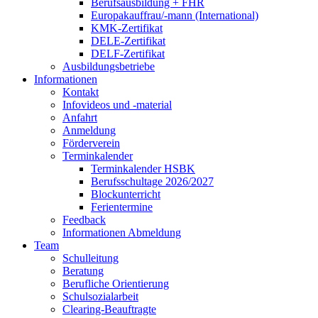
Berufsausbildung + FHR
Europakauffrau/-mann (International)
KMK-Zertifikat
DELE-Zertifikat
DELF-Zertifikat
Ausbildungsbetriebe
Informationen
Kontakt
Infovideos und -material
Anfahrt
Anmeldung
Förderverein
Terminkalender
Terminkalender HSBK
Berufsschultage 2026/2027
Blockunterricht
Ferientermine
Feedback
Informationen Abmeldung
Team
Schulleitung
Beratung
Berufliche Orientierung
Schulsozialarbeit
Clearing-Beauftragte