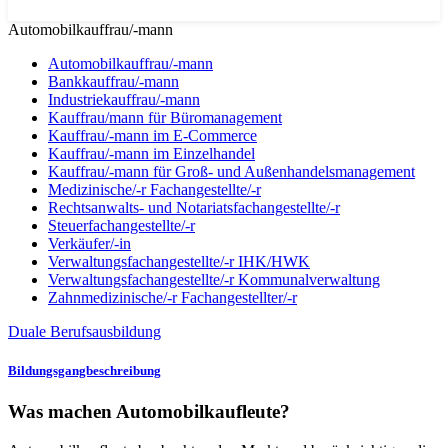
Automobilkauffrau/-mann
Automobilkauffrau/-mann
Bankkauffrau/-mann
Industriekauffrau/-mann
Kauffrau/mann für Büromanagement
Kauffrau/-mann im E-Commerce
Kauffrau/-mann im Einzelhandel
Kauffrau/-mann für Groß- und Außen­handels­manage­ment
Medizinische/-r Fachangestellte/-r
Rechtsanwalts- und Notariatsfachangestellte/-r
Steuerfachangestellte/-r
Verkäufer/-in
Verwaltungs­fach­angestellte/-r IHK/HWK
Verwaltungsfach­angestellte/-r Kommunal­verwaltung
Zahnmedizinische/-r Fachangestellter/-r
Duale Berufsausbildung
Bildungsgangbeschreibung
Was machen Automobilkaufleute?