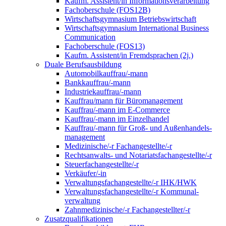
Kaufm. Assistent/in Informationsverarbeitung
Fachoberschule (FOS12B)
Wirtschaftsgymnasium Betriebswirtschaft
Wirtschaftsgymnasium International Business
Communication
Fachoberschule (FOS13)
Kaufm. Assistent/in Fremdsprachen (2j.)
Duale Berufsausbildung
Automobilkauffrau/-mann
Bankkauffrau/-mann
Industriekauffrau/-mann
Kauffrau/mann für Büromanagement
Kauffrau/-mann im E-Commerce
Kauffrau/-mann im Einzelhandel
Kauffrau/-mann für Groß- und Außen­handels­
manage­ment
Medizinische/-r Fachangestellte/-r
Rechtsanwalts- und Notariatsfachangestellte/-r
Steuerfachangestellte/-r
Verkäufer/-in
Verwaltungs­fach­angestellte/-r IHK/HWK
Verwaltungsfach­angestellte/-r Kommunal­
verwaltung
Zahnmedizinische/-r Fachangestellter/-r
Zusatzqualifikationen