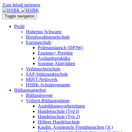
Zum Inhalt springen
Toggle navigation
Profil
Hubertus Schwartz
Berufswahlsiegelschule
Europaschule
Polenaustausch (DPJW)
Erasmus+ Projekte
Auslandspraktika
Sonstige Aktivitäten
Verbraucherschule
SAP-Stützpunktschule
MINT-Netzwerk
HSBK-Schulprogramm
Bildungsangebot
Bildungswege
Vollzeit-Bildungsgänge
Ausbildungsvorbereitung
Handelsschule (Typ I)
Handelsschule (Typ 2)
Höhere Handelsschule
Kaufm. Assistent/in­ Fremdsprachen (3j.)