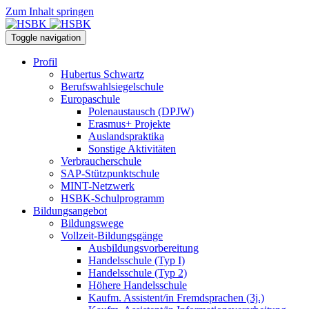
Zum Inhalt springen
Toggle navigation
Profil
Hubertus Schwartz
Berufswahlsiegelschule
Europaschule
Polenaustausch (DPJW)
Erasmus+ Projekte
Auslandspraktika
Sonstige Aktivitäten
Verbraucherschule
SAP-Stützpunktschule
MINT-Netzwerk
HSBK-Schulprogramm
Bildungsangebot
Bildungswege
Vollzeit-Bildungsgänge
Ausbildungsvorbereitung
Handelsschule (Typ I)
Handelsschule (Typ 2)
Höhere Handelsschule
Kaufm. Assistent/in­ Fremdsprachen (3j.)