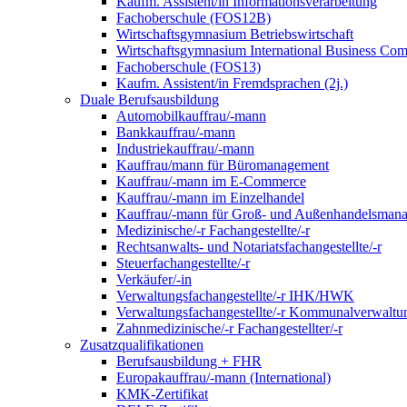
Kaufm. Assistent/in Informationsverarbeitung
Fachoberschule (FOS12B)
Wirtschaftsgymnasium Betriebswirtschaft
Wirtschaftsgymnasium International Business Co
Fachoberschule (FOS13)
Kaufm. Assistent/in Fremdsprachen (2j.)
Duale Berufsausbildung
Automobilkauffrau/-mann
Bankkauffrau/-mann
Industriekauffrau/-mann
Kauffrau/mann für Büromanagement
Kauffrau/-mann im E-Commerce
Kauffrau/-mann im Einzelhandel
Kauffrau/-mann für Groß- und Außen­handels­mana
Medizinische/-r Fachangestellte/-r
Rechtsanwalts- und Notariatsfachangestellte/-r
Steuerfachangestellte/-r
Verkäufer/-in
Verwaltungs­fach­angestellte/-r IHK/HWK
Verwaltungsfach­angestellte/-r Kommunal­verwaltu
Zahnmedizinische/-r Fachangestellter/-r
Zusatzqualifikationen
Berufsausbildung + FHR
Europakauffrau/-mann (International)
KMK-Zertifikat