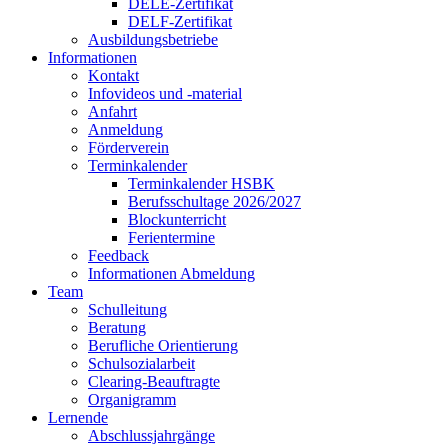
DELE-Zertifikat
DELF-Zertifikat
Ausbildungsbetriebe
Informationen
Kontakt
Infovideos und -material
Anfahrt
Anmeldung
Förderverein
Terminkalender
Terminkalender HSBK
Berufsschultage 2026/2027
Blockunterricht
Ferientermine
Feedback
Informationen Abmeldung
Team
Schulleitung
Beratung
Berufliche Orientierung
Schulsozialarbeit
Clearing-Beauftragte
Organigramm
Lernende
Abschlussjahrgänge