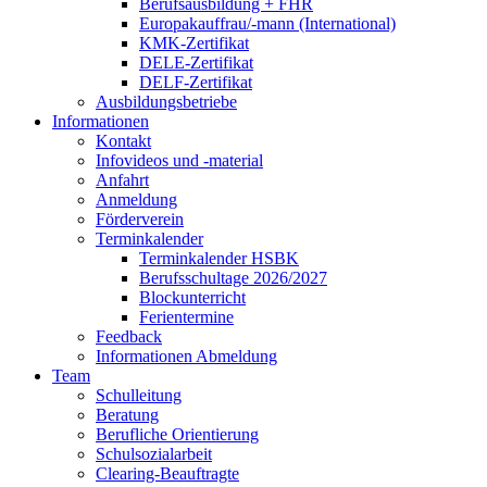
Berufsausbildung + FHR
Europakauffrau/-mann (International)
KMK-Zertifikat
DELE-Zertifikat
DELF-Zertifikat
Ausbildungsbetriebe
Informationen
Kontakt
Infovideos und -material
Anfahrt
Anmeldung
Förderverein
Terminkalender
Terminkalender HSBK
Berufsschultage 2026/2027
Blockunterricht
Ferientermine
Feedback
Informationen Abmeldung
Team
Schulleitung
Beratung
Berufliche Orientierung
Schulsozialarbeit
Clearing-Beauftragte