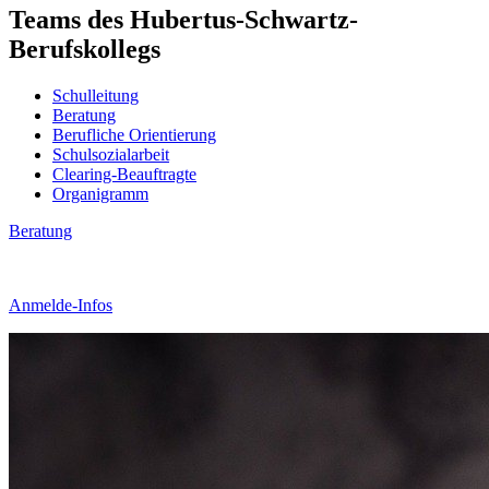
Teams des Hubertus-Schwartz-
Berufskollegs
Schulleitung
Beratung
Berufliche Orientierung
Schulsozialarbeit
Clearing-Beauftragte
Organigramm
Beratung
Anmelde-Infos