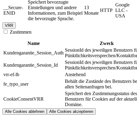
Speichert bevorzugte
Google
__Secure-
Einstellungen und andere
13
HTTP
LLC -
ENID
Informationen, zum Beispiel
Monate
USA
die bevorzugte Sprache.
VRR
Zustimmen
Name
Zweck
SessionId des jeweiligen Benutzers f
Kundengarantie_Session_Auth
Pünktlichkeitsversprechen/Kontaktfo
SessionId des jeweiligen Benutzers f
Kundengarantie_Session_Id
Pünktlichkeitsversprechen/Kontaktfo
vrr-ef-lb
Anstehend
Behält die Zustände des Benutzers be
fe_typo_user
allen Seitenanfragen bei.
Speichert den Zustimmungsstatus des
CookieConsentVRR
Benutzers für Cookies auf der aktuel
Domäne.
Alle Cookies ablehnen
Alle Cookies akzeptieren