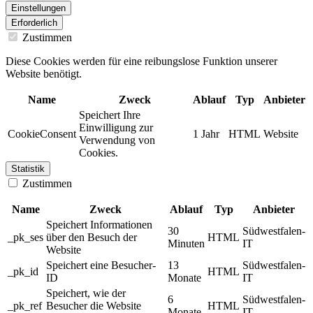
Einstellungen
Erforderlich
Zustimmen
Diese Cookies werden für eine reibungslose Funktion unserer
Website benötigt.
Name
Zweck
Ablauf
Typ
Anbieter
Speichert Ihre
Einwilligung zur
CookieConsent
1 Jahr
HTML
Website
Verwendung von
Cookies.
Statistik
Zustimmen
Name
Zweck
Ablauf
Typ
Anbieter
Speichert Informationen
30
Südwestfalen-
_pk_ses
über den Besuch der
HTML
Minuten
IT
Website
Speichert eine Besucher-
13
Südwestfalen-
_pk_id
HTML
ID
Monate
IT
Speichert, wie der
6
Südwestfalen-
_pk_ref
Besucher die Website
HTML
Monate
IT