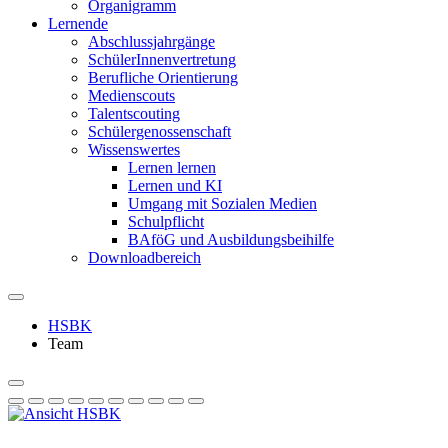
Organigramm
Lernende
Abschlussjahrgänge
SchülerInnenvertretung
Berufliche Orientierung
Medienscouts
Talentscouting
Schüler­genossen­schaft
Wissenswertes
Lernen lernen
Lernen und KI
Umgang mit Sozialen Medien
Schulpflicht
BAföG und Ausbildungsbeihilfe
Downloadbereich
HSBK
Team