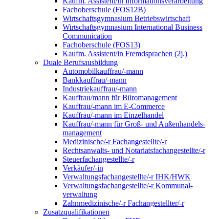
Kaufm. Assistent/in Informationsverarbeitung
Fachoberschule (FOS12B)
Wirtschaftsgymnasium Betriebswirtschaft
Wirtschaftsgymnasium International Business
Communication
Fachoberschule (FOS13)
Kaufm. Assistent/in Fremdsprachen (2j.)
Duale Berufsausbildung
Automobilkauffrau/-mann
Bankkauffrau/-mann
Industriekauffrau/-mann
Kauffrau/mann für Büromanagement
Kauffrau/-mann im E-Commerce
Kauffrau/-mann im Einzelhandel
Kauffrau/-mann für Groß- und Außen­handels­
manage­ment
Medizinische/-r Fachangestellte/-r
Rechtsanwalts- und Notariatsfachangestellte/-r
Steuerfachangestellte/-r
Verkäufer/-in
Verwaltungs­fach­angestellte/-r IHK/HWK
Verwaltungsfach­angestellte/-r Kommunal­
verwaltung
Zahnmedizinische/-r Fachangestellter/-r
Zusatzqualifikationen