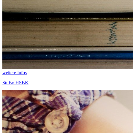
weitere Infos
StuBo HSBK