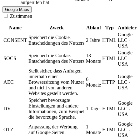
aufgerufen hat
Google Maps
Zustimmen
Name
Zweck
Ablauf
Typ
Anbieter
Google
Speichert die Cookie-
CONSENT
2 Jahre
HTML
LLC -
Entscheidungen des Nutzers
USA
Google
Speichert die Cookie-
13
SOCS
HTML
LLC -
Entscheidungen des Nutzers
Monate
USA
Stellt sicher, dass Anfragen
innerhalb einer
Google
6
AEC
Browsersitzung vom Nutzer
HTTP
LLC -
Monate
und nicht von anderen
USA
Websites gestellt werden.
Speichert bevorzugte
Google
Einstellungen und andere
DV
1 Tage
HTML
LLC -
Informationen, zum Beispiel
USA
die bevorzugte Sprache.
Google
Anpassung der Werbung
1
OTZ
HTML
LLC -
auf Google-Seiten.
Monate
USA