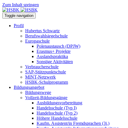
Zum Inhalt springen
Toggle navigation
Profil
Hubertus Schwartz
Berufswahlsiegelschule
Europaschule
Polenaustausch (DPJW)
Erasmus+ Projekte
Auslandspraktika
Sonstige Aktivitäten
Verbraucherschule
SAP-Stützpunktschule
MINT-Netzwerk
HSBK-Schulprogramm
Bildungsangebot
Bildungswege
Vollzeit-Bildungsgänge
Ausbildungsvorbereitung
Handelsschule (Typ I)
Handelsschule (Typ 2)
Höhere Handelsschule
Kaufm. Assistent/in­ Fremdsprachen (3j.)