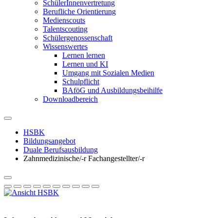
SchülerInnenvertretung
Berufliche Orientierung
Medienscouts
Talentscouting
Schüler­genossen­schaft
Wissenswertes
Lernen lernen
Lernen und KI
Umgang mit Sozialen Medien
Schulpflicht
BAföG und Ausbildungsbeihilfe
Downloadbereich
HSBK
Bildungsangebot
Duale Berufsausbildung
Zahnmedizinische/-r Fachangestellter/-r