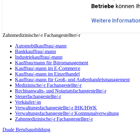
Betriebe
können Ih
Weitere Information
Zahnmedizinische/-r Fachangestellter/-r
Automobilkauffrau/-mann
Bankkauffrau/-mann
Industriekauffrau/-mann
Kauffrau/mann für Büromanagement
Kauffrau/-mann im E-Commerce
Kauffrau/-mann im Einzelhandel
Kauffrau/-mann für Groß- und Außen­handels­manage­ment
Medizinische/-r Fachangestellte/-r
Rechtsanwalts- und Notariatsfachangestellte/-r
Steuerfachangestellte/-r
Verkäufer/-in
Verwaltungs­fach­angestellte/-r IHK/HWK
Verwaltungsfach­angestellte/-r Kommunal­verwaltung
Zahnmedizinische/-r Fachangestellter/-r
Duale Berufsausbildung