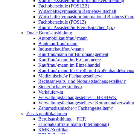
Kaufm. Assistent/in Informationsverarbeitung
Fachoberschule (FOS12B)
Wirtschaftsgymnasium Betriebswirtschaft
Wirtschaftsgymnasium International Business Co
Fachoberschule (FOS13)
Kaufm. Assistent/in Fremdsprachen (2j.)
Duale Berufsausbildung
Automobilkauffrau/-mann
Bankkauffrau/-mann
Industriekauffrau/-mann
Kauffrau/mann für Büromanagement
Kauffrau/-mann im E-Commerce
Kauffrau/-mann im Einzelhandel
Kauffrau/-mann für Groß- und Außen­handels­mana
Medizinische/-r Fachangestellte/-r
Rechtsanwalts- und Notariatsfachangestellte/-r
Steuerfachangestellte/-r
Verkäufer/-in
Verwaltungs­fach­angestellte/-r IHK/HWK
Verwaltungsfach­angestellte/-r Kommunal­verwaltu
Zahnmedizinische/-r Fachangestellter/-r
Zusatzqualifikationen
Berufsausbildung + FHR
Europakauffrau/-mann (International)
KMK-Zertifikat