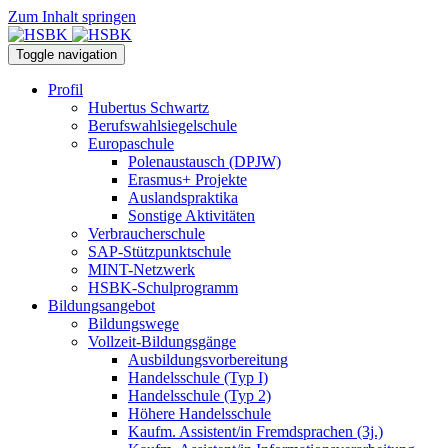
Zum Inhalt springen
Toggle navigation
Profil
Hubertus Schwartz
Berufswahlsiegelschule
Europaschule
Polenaustausch (DPJW)
Erasmus+ Projekte
Auslandspraktika
Sonstige Aktivitäten
Verbraucherschule
SAP-Stützpunktschule
MINT-Netzwerk
HSBK-Schulprogramm
Bildungsangebot
Bildungswege
Vollzeit-Bildungsgänge
Ausbildungsvorbereitung
Handelsschule (Typ I)
Handelsschule (Typ 2)
Höhere Handelsschule
Kaufm. Assistent/in­ Fremdsprachen (3j.)