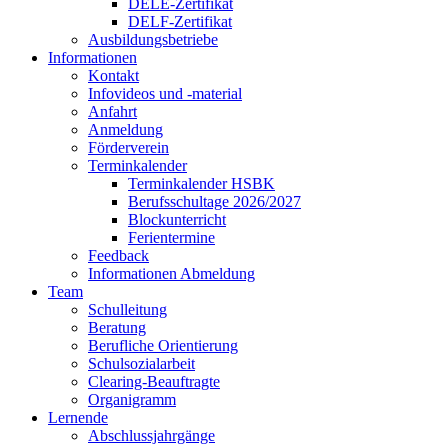
DELE-Zertifikat
DELF-Zertifikat
Ausbildungsbetriebe
Informationen
Kontakt
Infovideos und -material
Anfahrt
Anmeldung
Förderverein
Terminkalender
Terminkalender HSBK
Berufsschultage 2026/2027
Blockunterricht
Ferientermine
Feedback
Informationen Abmeldung
Team
Schulleitung
Beratung
Berufliche Orientierung
Schulsozialarbeit
Clearing-Beauftragte
Organigramm
Lernende
Abschlussjahrgänge