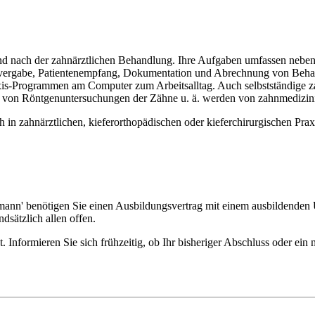
und nach der zahnärztlichen Behandlung. Ihre Aufgaben umfassen nebe
invergabe, Patientenempfang, Dokumentation und Abrechnung von Beha
xis-Programmen am Computer zum Arbeitsalltag. Auch selbstständige z
von Röntgenuntersuchungen der Zähne u. ä. werden von zahnmedizinis
h in zahnärztlichen, kieferorthopädischen oder kieferchirurgischen Prax
/mann' benötigen Sie einen Ausbildungsvertrag mit einem ausbildende
sätzlich allen offen.
Informieren Sie sich frühzeitig, ob Ihr bisheriger Abschluss oder ei