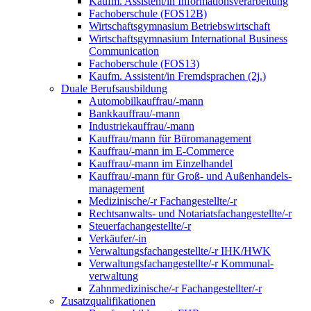
Kaufm. Assistent/in Informationsverarbeitung
Fachoberschule (FOS12B)
Wirtschaftsgymnasium Betriebswirtschaft
Wirtschaftsgymnasium International Business
Communication
Fachoberschule (FOS13)
Kaufm. Assistent/in Fremdsprachen (2j.)
Duale Berufsausbildung
Automobilkauffrau/-mann
Bankkauffrau/-mann
Industriekauffrau/-mann
Kauffrau/mann für Büromanagement
Kauffrau/-mann im E-Commerce
Kauffrau/-mann im Einzelhandel
Kauffrau/-mann für Groß- und Außen­handels­
manage­ment
Medizinische/-r Fachangestellte/-r
Rechtsanwalts- und Notariatsfachangestellte/-r
Steuerfachangestellte/-r
Verkäufer/-in
Verwaltungs­fach­angestellte/-r IHK/HWK
Verwaltungsfach­angestellte/-r Kommunal­
verwaltung
Zahnmedizinische/-r Fachangestellter/-r
Zusatzqualifikationen