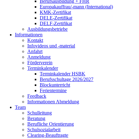
Berufsausbildung + FHR
Europakauffrau/-mann (International)
KMK-Zertifikat
DELE-Zertifikat
DELF-Zertifikat
Ausbildungsbetriebe
Informationen
Kontakt
Infovideos und -material
Anfahrt
Anmeldung
Förderverein
Terminkalender
Terminkalender HSBK
Berufsschultage 2026/2027
Blockunterricht
Ferientermine
Feedback
Informationen Abmeldung
Team
Schulleitung
Beratung
Berufliche Orientierung
Schulsozialarbeit
Clearing-Beauftragte