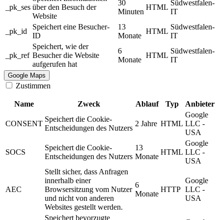
30
Südwestfalen-
_pk_ses
über den Besuch der
HTML
Minuten
IT
Website
Speichert eine Besucher-
13
Südwestfalen-
_pk_id
HTML
ID
Monate
IT
Speichert, wie der
6
Südwestfalen-
_pk_ref
Besucher die Website
HTML
Monate
IT
aufgerufen hat
Google Maps
Zustimmen
Name
Zweck
Ablauf
Typ
Anbieter
Google
Speichert die Cookie-
CONSENT
2 Jahre
HTML
LLC -
Entscheidungen des Nutzers
USA
Google
Speichert die Cookie-
13
SOCS
HTML
LLC -
Entscheidungen des Nutzers
Monate
USA
Stellt sicher, dass Anfragen
innerhalb einer
Google
6
AEC
Browsersitzung vom Nutzer
HTTP
LLC -
Monate
und nicht von anderen
USA
Websites gestellt werden.
Speichert bevorzugte