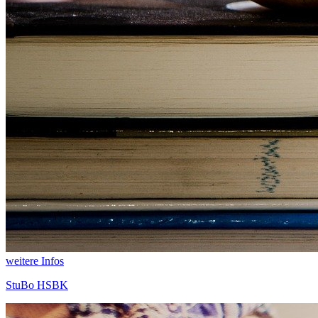
weitere Infos
StuBo HSBK