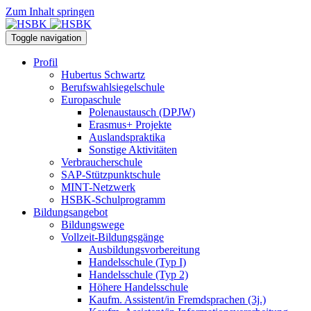
Zum Inhalt springen
Toggle navigation
Profil
Hubertus Schwartz
Berufswahlsiegelschule
Europaschule
Polenaustausch (DPJW)
Erasmus+ Projekte
Auslandspraktika
Sonstige Aktivitäten
Verbraucherschule
SAP-Stützpunktschule
MINT-Netzwerk
HSBK-Schulprogramm
Bildungsangebot
Bildungswege
Vollzeit-Bildungsgänge
Ausbildungsvorbereitung
Handelsschule (Typ I)
Handelsschule (Typ 2)
Höhere Handelsschule
Kaufm. Assistent/in­ Fremdsprachen (3j.)