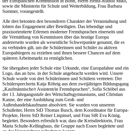
der Europäischen Kommission in Bonn, Herrn Heinz-Rudolf Miko,
sowie die Ministerin für Schule und Weiterbildung, Frau Barbara
Sommer, vorangestellt.
Alle drei betonten den besonderen Charakter der Veranstaltung und
lobten das Engagement aller Beteiligten. Das lebendige und
praxisorientierte Erlernen moderner Fremdsprachen einerseits und
die Vermittlung von Kenntnissen über das heutige Europa
andererseits wurden als wesentliche Schwerpunkte genannt, die es
zu verbinden gilt, um die Schülerinnen und Schüler zu aktiven
Europabürgern zu erziehen und ihnen bessere Chancen auf dem
späteren Arbeitsmarkt zu ermöglichen.
Sie übergaben jeder Schule eine Urkunde, eine Europafahne und ein
Logo, das an bzw. in der Schule angebracht werden wird. Unsere
Schule wurde von drei Schülerinnen und Schülern vertreten: Der
Schülersprecherin Katja Röhrig aus dem zweijährigen Bildungsgang
„Kaufmännische/r Assistent/in Fremdsprachen“, Sofia Schöbel aus
der 13. Jahrgangsstufe des Wirtschaftsgymnasiums, und Christian
Kanne, der eine Ausbildung zum Groß- und
Außenhandelskaufmann absolviert. Sie wurden von unserem
Schulleiter, Herrn StD Thomas Busch, dem Koordinator für Europa-
Projekte, Herrn StD Reiner Linpinsel, und Frau StR Eva König,
begleitet. Besonders erfreulich war, dass die Kreisdirektorin, Frau
Maria Schulte-Kellinghaus, die Gruppe nach Essen begleitete und