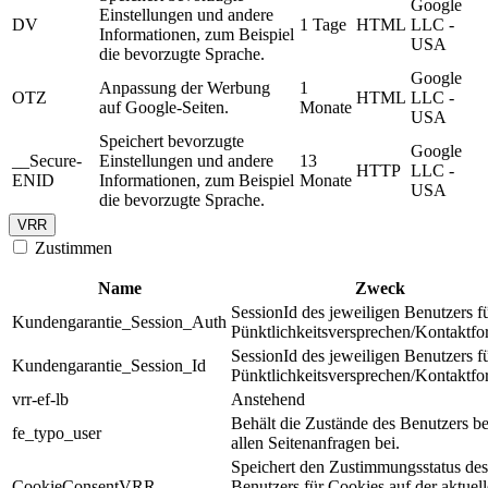
Google
Einstellungen und andere
DV
1 Tage
HTML
LLC -
Informationen, zum Beispiel
USA
die bevorzugte Sprache.
Google
Anpassung der Werbung
1
OTZ
HTML
LLC -
auf Google-Seiten.
Monate
USA
Speichert bevorzugte
Google
__Secure-
Einstellungen und andere
13
HTTP
LLC -
ENID
Informationen, zum Beispiel
Monate
USA
die bevorzugte Sprache.
VRR
Zustimmen
Name
Zweck
SessionId des jeweiligen Benutzers f
Kundengarantie_Session_Auth
Pünktlichkeitsversprechen/Kontaktfo
SessionId des jeweiligen Benutzers f
Kundengarantie_Session_Id
Pünktlichkeitsversprechen/Kontaktfo
vrr-ef-lb
Anstehend
Behält die Zustände des Benutzers be
fe_typo_user
allen Seitenanfragen bei.
Speichert den Zustimmungsstatus des
CookieConsentVRR
Benutzers für Cookies auf der aktuel