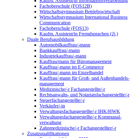
Kaufm. Assistent/in Informationsverarbeitung
Fachoberschule (FOS12B)
Wirtschaftsgymnasium Betriebswirtschaft
Wirtschaftsgymnasium International Business
Communication
Fachoberschule (FOS13)
Kaufm. Assistent/in Fremdsprachen (2j.)
Duale Berufsausbildung
Automobilkauffrau/-mann
Bankkauffrau/-mann
Industriekauffrau/-mann
Kauffrau/mann für Büromanagement
Kauffrau/-mann im E-Commerce
Kauffrau/-mann im Einzelhandel
Kauffrau/-mann für Groß- und Außen­handels­
manage­ment
Medizinische/-r Fachangestellte/-r
Rechtsanwalts- und Notariatsfachangestellte/-r
Steuerfachangestellte/-r
Verkäufer/-in
Verwaltungs­fach­angestellte/-r IHK/HWK
Verwaltungsfach­angestellte/-r Kommunal­
verwaltung
Zahnmedizinische/-r Fachangestellter/-r
Zusatzqualifikationen