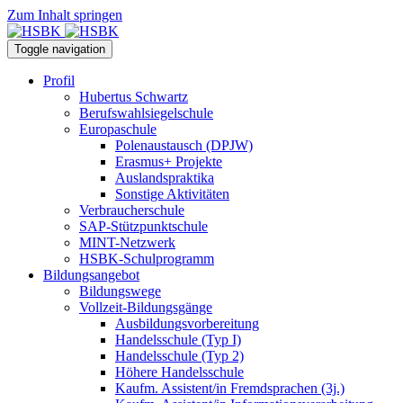
Zum Inhalt springen
Toggle navigation
Profil
Hubertus Schwartz
Berufswahlsiegelschule
Europaschule
Polenaustausch (DPJW)
Erasmus+ Projekte
Auslandspraktika
Sonstige Aktivitäten
Verbraucherschule
SAP-Stützpunktschule
MINT-Netzwerk
HSBK-Schulprogramm
Bildungsangebot
Bildungswege
Vollzeit-Bildungsgänge
Ausbildungsvorbereitung
Handelsschule (Typ I)
Handelsschule (Typ 2)
Höhere Handelsschule
Kaufm. Assistent/in­ Fremdsprachen (3j.)