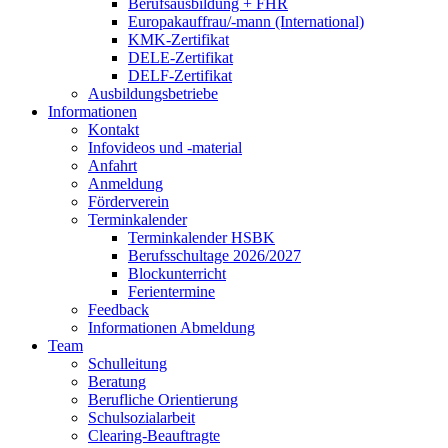
Berufsausbildung + FHR
Europakauffrau/-mann (International)
KMK-Zertifikat
DELE-Zertifikat
DELF-Zertifikat
Ausbildungsbetriebe
Informationen
Kontakt
Infovideos und -material
Anfahrt
Anmeldung
Förderverein
Terminkalender
Terminkalender HSBK
Berufsschultage 2026/2027
Blockunterricht
Ferientermine
Feedback
Informationen Abmeldung
Team
Schulleitung
Beratung
Berufliche Orientierung
Schulsozialarbeit
Clearing-Beauftragte