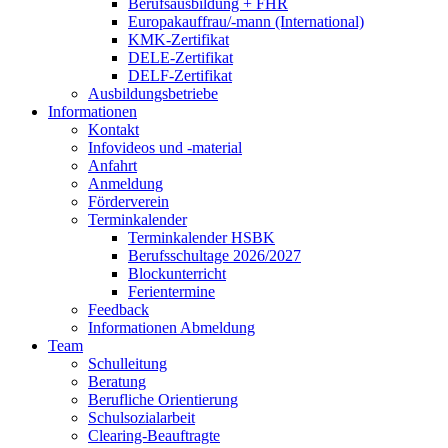
Berufsausbildung + FHR
Europakauffrau/-mann (International)
KMK-Zertifikat
DELE-Zertifikat
DELF-Zertifikat
Ausbildungsbetriebe
Informationen
Kontakt
Infovideos und -material
Anfahrt
Anmeldung
Förderverein
Terminkalender
Terminkalender HSBK
Berufsschultage 2026/2027
Blockunterricht
Ferientermine
Feedback
Informationen Abmeldung
Team
Schulleitung
Beratung
Berufliche Orientierung
Schulsozialarbeit
Clearing-Beauftragte