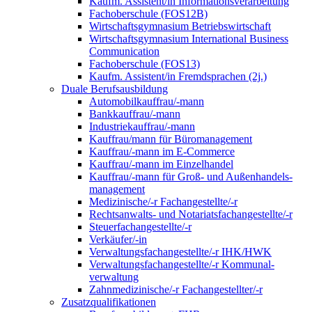
Kaufm. Assistent/in Informationsverarbeitung
Fachoberschule (FOS12B)
Wirtschaftsgymnasium Betriebswirtschaft
Wirtschaftsgymnasium International Business
Communication
Fachoberschule (FOS13)
Kaufm. Assistent/in Fremdsprachen (2j.)
Duale Berufsausbildung
Automobilkauffrau/-mann
Bankkauffrau/-mann
Industriekauffrau/-mann
Kauffrau/mann für Büromanagement
Kauffrau/-mann im E-Commerce
Kauffrau/-mann im Einzelhandel
Kauffrau/-mann für Groß- und Außen­handels­
manage­ment
Medizinische/-r Fachangestellte/-r
Rechtsanwalts- und Notariatsfachangestellte/-r
Steuerfachangestellte/-r
Verkäufer/-in
Verwaltungs­fach­angestellte/-r IHK/HWK
Verwaltungsfach­angestellte/-r Kommunal­
verwaltung
Zahnmedizinische/-r Fachangestellter/-r
Zusatzqualifikationen