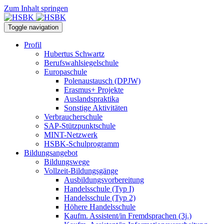
Zum Inhalt springen
Toggle navigation
Profil
Hubertus Schwartz
Berufswahlsiegelschule
Europaschule
Polenaustausch (DPJW)
Erasmus+ Projekte
Auslandspraktika
Sonstige Aktivitäten
Verbraucherschule
SAP-Stützpunktschule
MINT-Netzwerk
HSBK-Schulprogramm
Bildungsangebot
Bildungswege
Vollzeit-Bildungsgänge
Ausbildungsvorbereitung
Handelsschule (Typ I)
Handelsschule (Typ 2)
Höhere Handelsschule
Kaufm. Assistent/in­ Fremdsprachen (3j.)