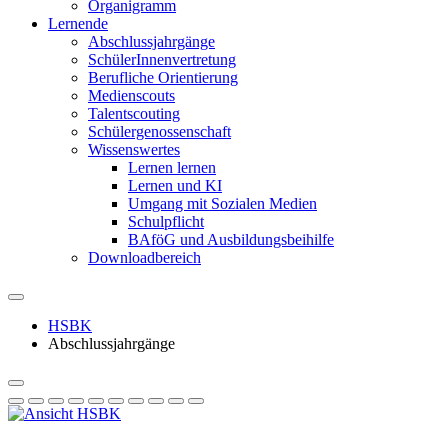
Organigramm
Lernende
Abschlussjahrgänge
SchülerInnenvertretung
Berufliche Orientierung
Medienscouts
Talentscouting
Schüler­genossen­schaft
Wissenswertes
Lernen lernen
Lernen und KI
Umgang mit Sozialen Medien
Schulpflicht
BAföG und Ausbildungsbeihilfe
Downloadbereich
HSBK
Abschlussjahrgänge