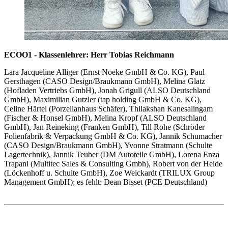
ECOO1 - Klassenlehrer: Herr Tobias Reichmann
Lara Jacqueline Alliger (Ernst Noeke GmbH & Co. KG), Paul
Gersthagen (CASO Design/Braukmann GmbH), Melina Glatz
(Hofladen Vertriebs GmbH), Jonah Grigull (ALSO Deutschland
GmbH), Maximilian Gutzler (tap holding GmbH & Co. KG),
Celine Härtel (Porzellanhaus Schäfer), Thilakshan Kanesalingam
(Fischer & Honsel GmbH), Melina Kropf (ALSO Deutschland
GmbH), Jan Reineking (Franken GmbH), Till Rohe (Schröder
Folienfabrik & Verpackung GmbH & Co. KG), Jannik Schumacher
(CASO Design/Braukmann GmbH), Yvonne Stratmann (Schulte
Lagertechnik), Jannik Teuber (DM Autoteile GmbH), Lorena Enza
Trapani (Multitec Sales & Consulting Gmbh), Robert von der Heide
(Löckenhoff u. Schulte GmbH), Zoe Weickardt (TRILUX Group
Management GmbH); es fehlt: Dean Bisset (PCE Deutschland)