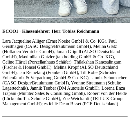
ECOO1 - Klassenlehrer: Herr Tobias Reichmann
Lara Jacqueline Alliger (Ernst Noeke GmbH & Co. KG), Paul
Gersthagen (CASO Design/Braukmann GmbH), Melina Glatz
(Hofladen Vertriebs GmbH), Jonah Grigull (ALSO Deutschland
GmbH), Maximilian Gutzler (tap holding GmbH & Co. KG),
Celine Härtel (Porzellanhaus Schäfer), Thilakshan Kanesalingam
(Fischer & Honsel GmbH), Melina Kropf (ALSO Deutschland
GmbH), Jan Reineking (Franken GmbH), Till Rohe (Schröder
Folienfabrik & Verpackung GmbH & Co. KG), Jannik Schumacher
(CASO Design/Braukmann GmbH), Yvonne Stratmann (Schulte
Lagertechnik), Jannik Teuber (DM Autoteile GmbH), Lorena Enza
Trapani (Multitec Sales & Consulting Gmbh), Robert von der Heide
(Löckenhoff u. Schulte GmbH), Zoe Weickardt (TRILUX Group
Management GmbH); es fehlt: Dean Bisset (PCE Deutschland)