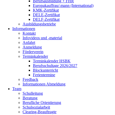
Berufsausbildung + FHR
Europakauffrau/-mann (International)
KMK-Zertifikat
DELE-Zertifikat
DELF-Zertifikat
Ausbildungsbetriebe
Informationen
Kontakt
Infovideos und -material
Anfahrt
Anmeldung
Förderverein
Terminkalender
Terminkalender HSBK
Berufsschultage 2026/2027
Blockunterricht
Ferientermine
Feedback
Informationen Abmeldung
Team
Schulleitung
Beratung
Berufliche Orientierung
Schulsozialarbeit
Clearing-Beauftragte