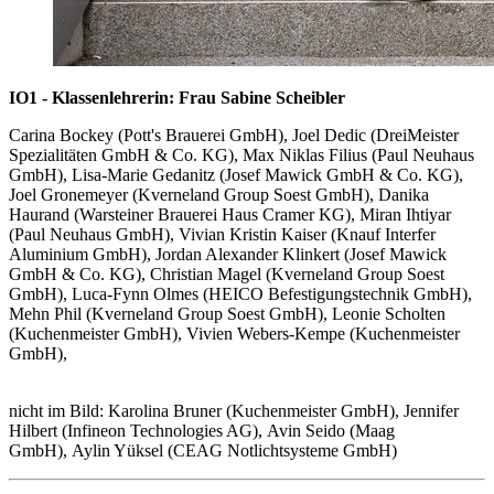
IO1 - Klassenlehrerin: Frau Sabine Scheibler
Carina Bockey (Pott's Brauerei GmbH), Joel Dedic (DreiMeister
Spezialitäten GmbH & Co. KG), Max Niklas Filius (Paul Neuhaus
GmbH), Lisa-Marie Gedanitz (Josef Mawick GmbH & Co. KG),
Joel Gronemeyer (Kverneland Group Soest GmbH), Danika
Haurand (Warsteiner Brauerei Haus Cramer KG), Miran Ihtiyar
(Paul Neuhaus GmbH), Vivian Kristin Kaiser (Knauf Interfer
Aluminium GmbH), Jordan Alexander Klinkert (Josef Mawick
GmbH & Co. KG), Christian Magel (Kverneland Group Soest
GmbH), Luca-Fynn Olmes (HEICO Befestigungstechnik GmbH),
Mehn Phil (Kverneland Group Soest GmbH), Leonie Scholten
(Kuchenmeister GmbH), Vivien Webers-Kempe (Kuchenmeister
GmbH),
nicht im Bild: Karolina Bruner (Kuchenmeister GmbH), Jennifer
Hilbert (Infineon Technologies AG), Avin Seido (Maag
GmbH), Aylin Yüksel (CEAG Notlichtsysteme GmbH)