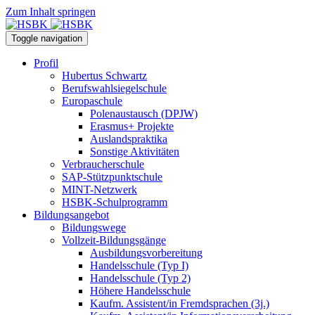
Zum Inhalt springen
Toggle navigation
Profil
Hubertus Schwartz
Berufswahlsiegelschule
Europaschule
Polenaustausch (DPJW)
Erasmus+ Projekte
Auslandspraktika
Sonstige Aktivitäten
Verbraucherschule
SAP-Stützpunktschule
MINT-Netzwerk
HSBK-Schulprogramm
Bildungsangebot
Bildungswege
Vollzeit-Bildungsgänge
Ausbildungsvorbereitung
Handelsschule (Typ I)
Handelsschule (Typ 2)
Höhere Handelsschule
Kaufm. Assistent/in­ Fremdsprachen (3j.)