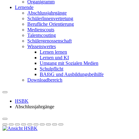
Organigramm
Lernende
Abschlussjahrgänge
SchülerInnenvertretung
Berufliche Orientierung
Medienscouts
Talentscouting
Schüler­genossen­schaft
Wissenswertes
Lernen lernen
Lernen und KI
Umgang mit Sozialen Medien
Schulpflicht
BAföG und Ausbildungsbeihilfe
Downloadbereich
HSBK
Abschlussjahrgänge