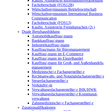
Kaufm. Assistent/in Informationsverarbeitung
Fachoberschule (FOS12B)
Wirtschaftsgymnasium Betriebswirtschaft
Wirtschaftsgymnasium International Business
Communication
Fachoberschule (FOS13)
Kaufm. Assistent/in Fremdsprachen (2j.)
Duale Berufsausbildung
Automobilkauffrau/-mann
Bankkauffrau/-mann
Industriekauffrau/-mann
Kauffrau/mann für Büromanagement
Kauffrau/-mann im E-Commerce
Kauffrau/-mann im Einzelhandel
Kauffrau/-mann für Groß- und Außen­handels­
manage­ment
Medizinische/-r Fachangestellte/-r
Rechtsanwalts- und Notariatsfachangestellte/-r
Steuerfachangestellte/-r
Verkäufer/-in
Verwaltungs­fach­angestellte/-r IHK/HWK
Verwaltungsfach­angestellte/-r Kommunal­
verwaltung
Zahnmedizinische/-r Fachangestellter/-r
Zusatzqualifikationen