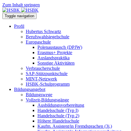
Zum Inhalt springen
Toggle navigation
Profil
Hubertus Schwartz
Berufswahlsiegelschule
Europaschule
Polenaustausch (DPJW)
Erasmus+ Projekte
Auslandspraktika
Sonstige Aktivitäten
Verbraucherschule
SAP-Stützpunktschule
MINT-Netzwerk
HSBK-Schulprogramm
Bildungsangebot
Bildungswege
Vollzeit-Bildungsgänge
Ausbildungsvorbereitung
Handelsschule (Typ I)
Handelsschule (Typ 2)
Höhere Handelsschule
Kaufm. Assistent/in­ Fremdsprachen (3j.)