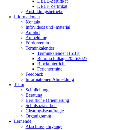
DELE-Zertifikat
DELF-Zertifikat
Ausbildungsbetriebe
Informationen
Kontakt
Infovideos und -material
Anfahrt
Anmeldung
Förderverein
Terminkalender
Terminkalender HSBK
Berufsschultage 2026/2027
Blockunterricht
Ferientermine
Feedback
Informationen Abmeldung
Team
Schulleitung
Beratung
Berufliche Orientierung
Schulsozialarbeit
Clearing-Beauftragte
Organigramm
Lernende
Abschlussjahrgänge