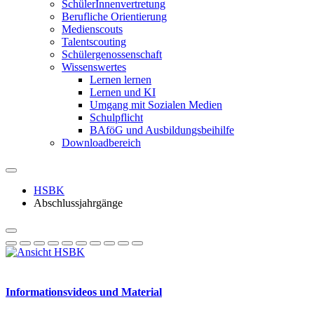
SchülerInnenvertretung
Berufliche Orientierung
Medienscouts
Talentscouting
Schüler­genossen­schaft
Wissenswertes
Lernen lernen
Lernen und KI
Umgang mit Sozialen Medien
Schulpflicht
BAföG und Ausbildungsbeihilfe
Downloadbereich
HSBK
Abschlussjahrgänge
Informationsvideos und Material