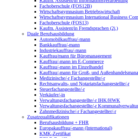
Kaufm. Assistent/in Informationsverarbeitung
Fachoberschule (FOS12B)
Wirtschaftsgymnasium Betriebswirtschaft
Wirtschaftsgymnasium International Business Co
Fachoberschule (FOS13)
Kaufm. Assistent/in Fremdsprachen (2j.)
Duale Berufsausbildung
Automobilkauffrau/-mann
Bankkauffrau/-mann
Industriekauffrau/-mann
Kauffrau/mann für Büromanagement
Kauffrau/-mann im E-Commerce
Kauffrau/-mann im Einzelhandel
Kauffrau/-mann für Groß- und Außen­handels­mana
Medizinische/-r Fachangestellte/-r
Rechtsanwalts- und Notariatsfachangestellte/-r
Steuerfachangestellte/-r
Verkäufer/-in
Verwaltungs­fach­angestellte/-r IHK/HWK
Verwaltungsfach­angestellte/-r Kommunal­verwaltu
Zahnmedizinische/-r Fachangestellter/-r
Zusatzqualifikationen
Berufsausbildung + FHR
Europakauffrau/-mann (International)
KMK-Zertifikat