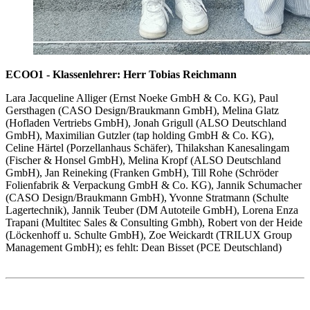
ECOO1 - Klassenlehrer: Herr Tobias Reichmann
Lara Jacqueline Alliger (Ernst Noeke GmbH & Co. KG), Paul
Gersthagen (CASO Design/Braukmann GmbH), Melina Glatz
(Hofladen Vertriebs GmbH), Jonah Grigull (ALSO Deutschland
GmbH), Maximilian Gutzler (tap holding GmbH & Co. KG),
Celine Härtel (Porzellanhaus Schäfer), Thilakshan Kanesalingam
(Fischer & Honsel GmbH), Melina Kropf (ALSO Deutschland
GmbH), Jan Reineking (Franken GmbH), Till Rohe (Schröder
Folienfabrik & Verpackung GmbH & Co. KG), Jannik Schumacher
(CASO Design/Braukmann GmbH), Yvonne Stratmann (Schulte
Lagertechnik), Jannik Teuber (DM Autoteile GmbH), Lorena Enza
Trapani (Multitec Sales & Consulting Gmbh), Robert von der Heide
(Löckenhoff u. Schulte GmbH), Zoe Weickardt (TRILUX Group
Management GmbH); es fehlt: Dean Bisset (PCE Deutschland)