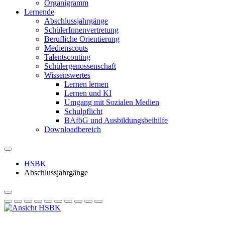
Organigramm
Lernende
Abschlussjahrgänge
SchülerInnenvertretung
Berufliche Orientierung
Medienscouts
Talentscouting
Schüler­genossen­schaft
Wissenswertes
Lernen lernen
Lernen und KI
Umgang mit Sozialen Medien
Schulpflicht
BAföG und Ausbildungsbeihilfe
Downloadbereich
HSBK
Abschlussjahrgänge