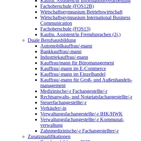
Kaufm. Assistent/in Informationsverarbeitung
Fachoberschule (FOS12B)
Wirtschaftsgymnasium Betriebswirtschaft
Wirtschaftsgymnasium International Business
Communication
Fachoberschule (FOS13)
Kaufm. Assistent/in Fremdsprachen (2j.)
Duale Berufsausbildung
Automobilkauffrau/-mann
Bankkauffrau/-mann
Industriekauffrau/-mann
Kauffrau/mann für Büromanagement
Kauffrau/-mann im E-Commerce
Kauffrau/-mann im Einzelhandel
Kauffrau/-mann für Groß- und Außen­handels­
manage­ment
Medizinische/-r Fachangestellte/-r
Rechtsanwalts- und Notariatsfachangestellte/-r
Steuerfachangestellte/-r
Verkäufer/-in
Verwaltungs­fach­angestellte/-r IHK/HWK
Verwaltungsfach­angestellte/-r Kommunal­
verwaltung
Zahnmedizinische/-r Fachangestellter/-r
Zusatzqualifikationen