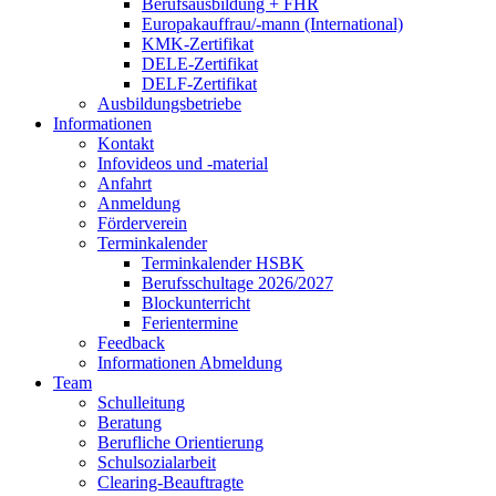
Berufsausbildung + FHR
Europakauffrau/-mann (International)
KMK-Zertifikat
DELE-Zertifikat
DELF-Zertifikat
Ausbildungsbetriebe
Informationen
Kontakt
Infovideos und -material
Anfahrt
Anmeldung
Förderverein
Terminkalender
Terminkalender HSBK
Berufsschultage 2026/2027
Blockunterricht
Ferientermine
Feedback
Informationen Abmeldung
Team
Schulleitung
Beratung
Berufliche Orientierung
Schulsozialarbeit
Clearing-Beauftragte