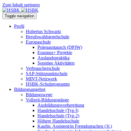
Zum Inhalt springen
Toggle navigation
Profil
Hubertus Schwartz
Berufswahlsiegelschule
Europaschule
Polenaustausch (DPJW)
Erasmus+ Projekte
Auslandspraktika
Sonstige Aktivitäten
Verbraucherschule
SAP-Stützpunktschule
MINT-Netzwerk
HSBK-Schulprogramm
Bildungsangebot
Bildungswege
Vollzeit-Bildungsgänge
Ausbildungsvorbereitung
Handelsschule (Typ I)
Handelsschule (Typ 2)
Höhere Handelsschule
Kaufm. Assistent/in­ Fremdsprachen (3j.)