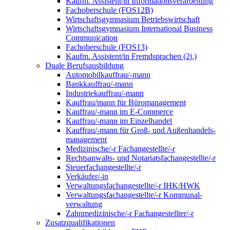
Kaufm. Assistent/in Informationsverarbeitung
Fachoberschule (FOS12B)
Wirtschaftsgymnasium Betriebswirtschaft
Wirtschaftsgymnasium International Business
Communication
Fachoberschule (FOS13)
Kaufm. Assistent/in Fremdsprachen (2j.)
Duale Berufsausbildung
Automobilkauffrau/-mann
Bankkauffrau/-mann
Industriekauffrau/-mann
Kauffrau/mann für Büromanagement
Kauffrau/-mann im E-Commerce
Kauffrau/-mann im Einzelhandel
Kauffrau/-mann für Groß- und Außen­handels­
manage­ment
Medizinische/-r Fachangestellte/-r
Rechtsanwalts- und Notariatsfachangestellte/-r
Steuerfachangestellte/-r
Verkäufer/-in
Verwaltungs­fach­angestellte/-r IHK/HWK
Verwaltungsfach­angestellte/-r Kommunal­
verwaltung
Zahnmedizinische/-r Fachangestellter/-r
Zusatzqualifikationen