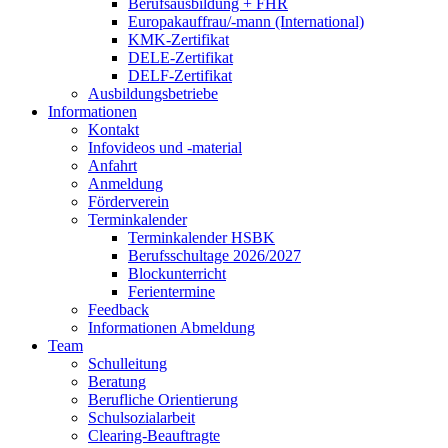
Berufsausbildung + FHR
Europakauffrau/-mann (International)
KMK-Zertifikat
DELE-Zertifikat
DELF-Zertifikat
Ausbildungsbetriebe
Informationen
Kontakt
Infovideos und -material
Anfahrt
Anmeldung
Förderverein
Terminkalender
Terminkalender HSBK
Berufsschultage 2026/2027
Blockunterricht
Ferientermine
Feedback
Informationen Abmeldung
Team
Schulleitung
Beratung
Berufliche Orientierung
Schulsozialarbeit
Clearing-Beauftragte