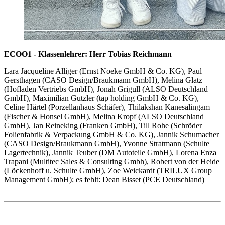
ECOO1 - Klassenlehrer: Herr Tobias Reichmann
Lara Jacqueline Alliger (Ernst Noeke GmbH & Co. KG), Paul
Gersthagen (CASO Design/Braukmann GmbH), Melina Glatz
(Hofladen Vertriebs GmbH), Jonah Grigull (ALSO Deutschland
GmbH), Maximilian Gutzler (tap holding GmbH & Co. KG),
Celine Härtel (Porzellanhaus Schäfer), Thilakshan Kanesalingam
(Fischer & Honsel GmbH), Melina Kropf (ALSO Deutschland
GmbH), Jan Reineking (Franken GmbH), Till Rohe (Schröder
Folienfabrik & Verpackung GmbH & Co. KG), Jannik Schumacher
(CASO Design/Braukmann GmbH), Yvonne Stratmann (Schulte
Lagertechnik), Jannik Teuber (DM Autoteile GmbH), Lorena Enza
Trapani (Multitec Sales & Consulting Gmbh), Robert von der Heide
(Löckenhoff u. Schulte GmbH), Zoe Weickardt (TRILUX Group
Management GmbH); es fehlt: Dean Bisset (PCE Deutschland)