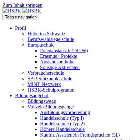
Zum Inhalt springen
Toggle navigation
Profil
Hubertus Schwartz
Berufswahlsiegelschule
Europaschule
Polenaustausch (DPJW)
Erasmus+ Projekte
Auslandspraktika
Sonstige Aktivitäten
Verbraucherschule
SAP-Stützpunktschule
MINT-Netzwerk
HSBK-Schulprogramm
Bildungsangebot
Bildungswege
Vollzeit-Bildungsgänge
Ausbildungsvorbereitung
Handelsschule (Typ I)
Handelsschule (Typ 2)
Höhere Handelsschule
Kaufm. Assistent/in­ Fremdsprachen (3j.)