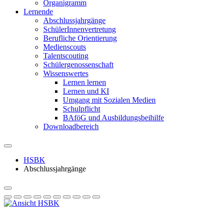
Organigramm
Lernende
Abschlussjahrgänge
SchülerInnenvertretung
Berufliche Orientierung
Medienscouts
Talentscouting
Schüler­genossen­schaft
Wissenswertes
Lernen lernen
Lernen und KI
Umgang mit Sozialen Medien
Schulpflicht
BAföG und Ausbildungsbeihilfe
Downloadbereich
HSBK
Abschlussjahrgänge