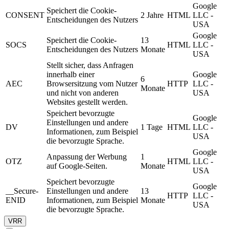
Google
Speichert die Cookie-
CONSENT
2 Jahre
HTML
LLC -
Entscheidungen des Nutzers
USA
Google
Speichert die Cookie-
13
SOCS
HTML
LLC -
Entscheidungen des Nutzers
Monate
USA
Stellt sicher, dass Anfragen
innerhalb einer
Google
6
AEC
Browsersitzung vom Nutzer
HTTP
LLC -
Monate
und nicht von anderen
USA
Websites gestellt werden.
Speichert bevorzugte
Google
Einstellungen und andere
DV
1 Tage
HTML
LLC -
Informationen, zum Beispiel
USA
die bevorzugte Sprache.
Google
Anpassung der Werbung
1
OTZ
HTML
LLC -
auf Google-Seiten.
Monate
USA
Speichert bevorzugte
Google
__Secure-
Einstellungen und andere
13
HTTP
LLC -
ENID
Informationen, zum Beispiel
Monate
USA
die bevorzugte Sprache.
VRR