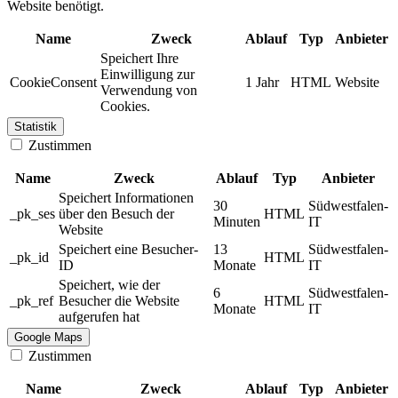
Website benötigt.
Name
Zweck
Ablauf
Typ
Anbieter
Speichert Ihre
Einwilligung zur
CookieConsent
1 Jahr
HTML
Website
Verwendung von
Cookies.
Statistik
Zustimmen
Name
Zweck
Ablauf
Typ
Anbieter
Speichert Informationen
30
Südwestfalen-
_pk_ses
über den Besuch der
HTML
Minuten
IT
Website
Speichert eine Besucher-
13
Südwestfalen-
_pk_id
HTML
ID
Monate
IT
Speichert, wie der
6
Südwestfalen-
_pk_ref
Besucher die Website
HTML
Monate
IT
aufgerufen hat
Google Maps
Zustimmen
Name
Zweck
Ablauf
Typ
Anbieter