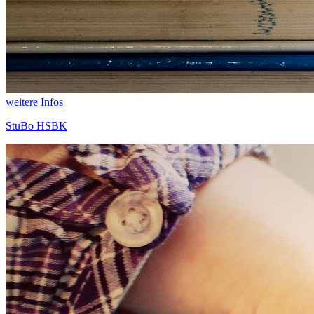
weitere Infos
StuBo HSBK