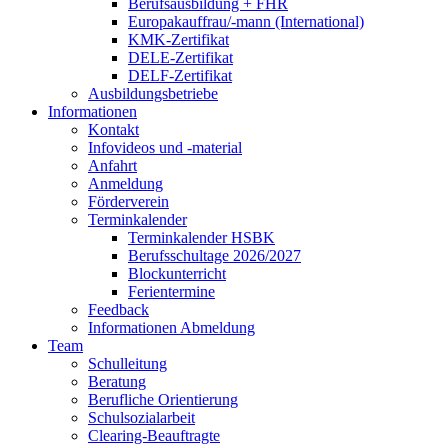
Berufsausbildung + FHR
Europakauffrau/-mann (International)
KMK-Zertifikat
DELE-Zertifikat
DELF-Zertifikat
Ausbildungsbetriebe
Informationen
Kontakt
Infovideos und -material
Anfahrt
Anmeldung
Förderverein
Terminkalender
Terminkalender HSBK
Berufsschultage 2026/2027
Blockunterricht
Ferientermine
Feedback
Informationen Abmeldung
Team
Schulleitung
Beratung
Berufliche Orientierung
Schulsozialarbeit
Clearing-Beauftragte