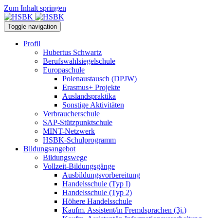
Zum Inhalt springen
Toggle navigation
Profil
Hubertus Schwartz
Berufswahlsiegelschule
Europaschule
Polenaustausch (DPJW)
Erasmus+ Projekte
Auslandspraktika
Sonstige Aktivitäten
Verbraucherschule
SAP-Stützpunktschule
MINT-Netzwerk
HSBK-Schulprogramm
Bildungsangebot
Bildungswege
Vollzeit-Bildungsgänge
Ausbildungsvorbereitung
Handelsschule (Typ I)
Handelsschule (Typ 2)
Höhere Handelsschule
Kaufm. Assistent/in­ Fremdsprachen (3j.)