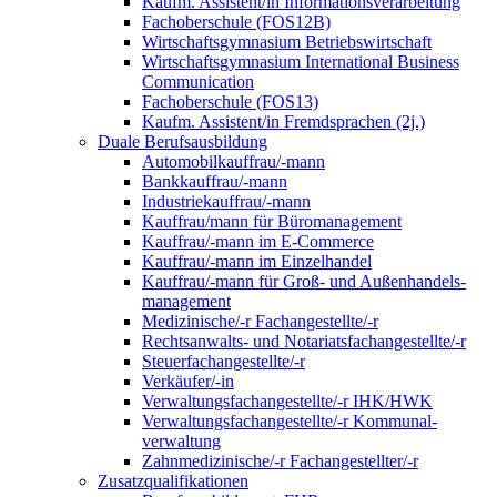
Kaufm. Assistent/in Informationsverarbeitung
Fachoberschule (FOS12B)
Wirtschaftsgymnasium Betriebswirtschaft
Wirtschaftsgymnasium International Business
Communication
Fachoberschule (FOS13)
Kaufm. Assistent/in Fremdsprachen (2j.)
Duale Berufsausbildung
Automobilkauffrau/-mann
Bankkauffrau/-mann
Industriekauffrau/-mann
Kauffrau/mann für Büromanagement
Kauffrau/-mann im E-Commerce
Kauffrau/-mann im Einzelhandel
Kauffrau/-mann für Groß- und Außen­handels­
manage­ment
Medizinische/-r Fachangestellte/-r
Rechtsanwalts- und Notariatsfachangestellte/-r
Steuerfachangestellte/-r
Verkäufer/-in
Verwaltungs­fach­angestellte/-r IHK/HWK
Verwaltungsfach­angestellte/-r Kommunal­
verwaltung
Zahnmedizinische/-r Fachangestellter/-r
Zusatzqualifikationen