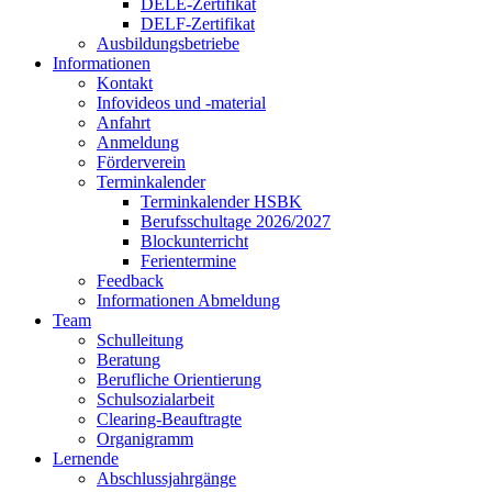
DELE-Zertifikat
DELF-Zertifikat
Ausbildungsbetriebe
Informationen
Kontakt
Infovideos und -material
Anfahrt
Anmeldung
Förderverein
Terminkalender
Terminkalender HSBK
Berufsschultage 2026/2027
Blockunterricht
Ferientermine
Feedback
Informationen Abmeldung
Team
Schulleitung
Beratung
Berufliche Orientierung
Schulsozialarbeit
Clearing-Beauftragte
Organigramm
Lernende
Abschlussjahrgänge