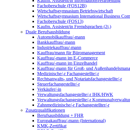
Kaufm. Assistent/in Informationsverarbeitung
Fachoberschule (FOS12B)
Wirtschaftsgymnasium Betriebswirtschaft
Wirtschaftsgymnasium International Business Co
Fachoberschule (FOS13)
Kaufm. Assistent/in Fremdsprachen (2j.)
Duale Berufsausbildung
Automobilkauffrau/-mann
Bankkauffrau/-mann
Industriekauffrau/-mann
Kauffrau/mann für Büromanagement
Kauffrau/-mann im E-Commerce
Kauffrau/-mann im Einzelhandel
Kauffrau/-mann für Groß- und Außen­handels­mana
Medizinische/-r Fachangestellte/-r
Rechtsanwalts- und Notariatsfachangestellte/-r
Steuerfachangestellte/-r
Verkäufer/-in
Verwaltungs­fach­angestellte/-r IHK/HWK
Verwaltungsfach­angestellte/-r Kommunal­verwaltu
Zahnmedizinische/-r Fachangestellter/-r
Zusatzqualifikationen
Berufsausbildung + FHR
Europakauffrau/-mann (International)
KMK-Zertifikat