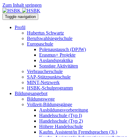
Zum Inhalt springen
Toggle navigation
Profil
Hubertus Schwartz
Berufswahlsiegelschule
Europaschule
Polenaustausch (DPJW)
Erasmus+ Projekte
Auslandspraktika
Sonstige Aktivitäten
Verbraucherschule
SAP-Stützpunktschule
MINT-Netzwerk
HSBK-Schulprogramm
Bildungsangebot
Bildungswege
Vollzeit-Bildungsgänge
Ausbildungsvorbereitung
Handelsschule (Typ I)
Handelsschule (Typ 2)
Höhere Handelsschule
Kaufm. Assistent/in­ Fremdsprachen (3j.)