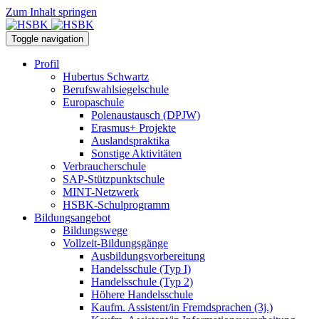
Zum Inhalt springen
Toggle navigation
Profil
Hubertus Schwartz
Berufswahlsiegelschule
Europaschule
Polenaustausch (DPJW)
Erasmus+ Projekte
Auslandspraktika
Sonstige Aktivitäten
Verbraucherschule
SAP-Stützpunktschule
MINT-Netzwerk
HSBK-Schulprogramm
Bildungsangebot
Bildungswege
Vollzeit-Bildungsgänge
Ausbildungsvorbereitung
Handelsschule (Typ I)
Handelsschule (Typ 2)
Höhere Handelsschule
Kaufm. Assistent/in­ Fremdsprachen (3j.)