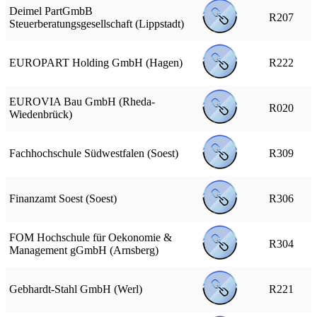
Deimel PartGmbB
R207
Steuerberatungsgesellschaft (Lippstadt)
EUROPART Holding GmbH (Hagen)
R222
EUROVIA Bau GmbH (Rheda-
R020
Wiedenbrück)
Fachhochschule Südwestfalen (Soest)
R309
Finanzamt Soest (Soest)
R306
FOM Hochschule für Oekonomie &
R304
Management gGmbH (Arnsberg)
Gebhardt-Stahl GmbH (Werl)
R221