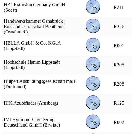
HAI Extrusion Germany GmbH
R211
(Soest)
Handwerkskammer Osnabrück -
Emsland - Grafschaft Bentheim
R226
(Osnabrück)
HELLA GmbH & Co. KGaA
R001
(Lippstadt)
Hochschule Hamm-Lippstadt
R305
(Lippstadt)
Hülpert Ausbildungsgesellschaft mbH
R208
(Dortmund)
IHK Azubifinder (Arnsberg)
R125
IMI Hydronic Engineering
R002
Deutschland GmbH (Erwitte)