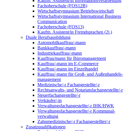
Kaufm. Assistent/in Informationsverarbeitung
Fachoberschule (FOS12B)
Wirtschaftsgymnasium Betriebswirtschaft
Wirtschaftsgymnasium International Business
Communication
Fachoberschule (FOS13)
Kaufm. Assistent/in Fremdsprachen (2j.)
Duale Berufsausbildung
Automobilkauffrau/-mann
Bankkauffrau/-mann
Industriekauffrau/-mann
Kauffrau/mann für Büromanagement
Kauffrau/-mann im E-Commerce
Kauffrau/-mann im Einzelhandel
Kauffrau/-mann für Groß- und Außen­handels­
manage­ment
Medizinische/-r Fachangestellte/-r
Rechtsanwalts- und Notariatsfachangestellte/-r
Steuerfachangestellte/-r
Verkäufer/-in
Verwaltungs­fach­angestellte/-r IHK/HWK
Verwaltungsfach­angestellte/-r Kommunal­
verwaltung
Zahnmedizinische/-r Fachangestellter/-r
Zusatzqualifikationen