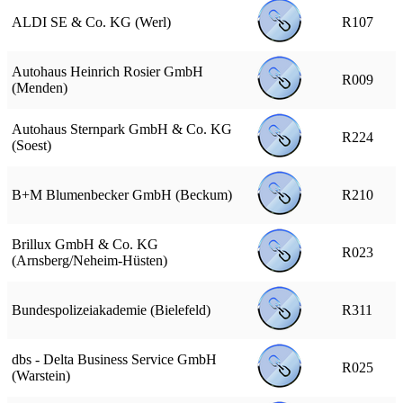
ALDI SE & Co. KG (Werl)
R107
Autohaus Heinrich Rosier GmbH
R009
(Menden)
Autohaus Sternpark GmbH & Co. KG
R224
(Soest)
B+M Blumenbecker GmbH (Beckum)
R210
Brillux GmbH & Co. KG
R023
(Arnsberg/Neheim-Hüsten)
Bundespolizeiakademie (Bielefeld)
R311
dbs - Delta Business Service GmbH
R025
(Warstein)