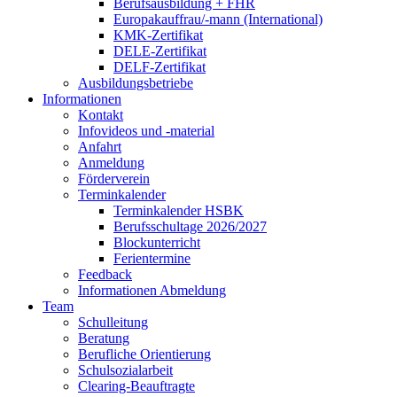
Berufsausbildung + FHR
Europakauffrau/-mann (International)
KMK-Zertifikat
DELE-Zertifikat
DELF-Zertifikat
Ausbildungsbetriebe
Informationen
Kontakt
Infovideos und -material
Anfahrt
Anmeldung
Förderverein
Terminkalender
Terminkalender HSBK
Berufsschultage 2026/2027
Blockunterricht
Ferientermine
Feedback
Informationen Abmeldung
Team
Schulleitung
Beratung
Berufliche Orientierung
Schulsozialarbeit
Clearing-Beauftragte