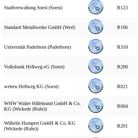
Stadtverwaltung Soest (Soest)
R123
Standard Metallwerke GmbH (Werl)
R106
Universität Paderborn (Paderborn)
R310
Volksbank Hellweg eG (Soest)
R200
wetreu Hellweg KG (Soest)
R021
WHW Walter Hillebrand GmbH & Co.
R004
KG (Wickede (Ruhr))
Wilhelm Humpert GmbH & Co. KG
R201
(Wickede (Ruhr))