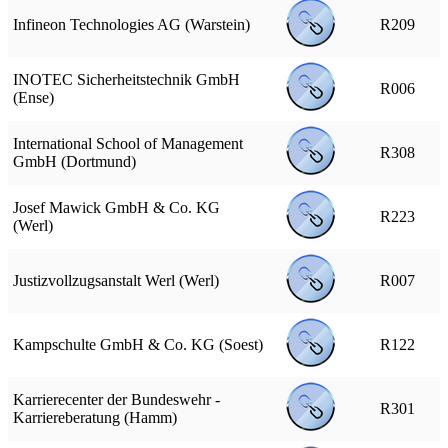
Infineon Technologies AG (Warstein)
R209
INOTEC Sicherheitstechnik GmbH
R006
(Ense)
International School of Management
R308
GmbH (Dortmund)
Josef Mawick GmbH & Co. KG
R223
(Werl)
Justizvollzugsanstalt Werl (Werl)
R007
Kampschulte GmbH & Co. KG (Soest)
R122
Karrierecenter der Bundeswehr -
R301
Karriereberatung (Hamm)