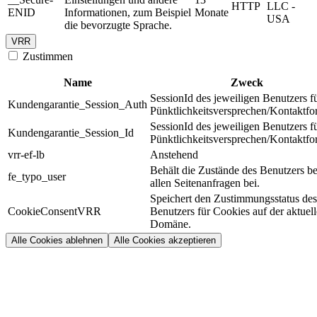
HTTP
LLC -
ENID
Informationen, zum Beispiel
Monate
USA
die bevorzugte Sprache.
VRR
Zustimmen
Name
Zweck
SessionId des jeweiligen Benutzers f
Kundengarantie_Session_Auth
Pünktlichkeitsversprechen/Kontaktfo
SessionId des jeweiligen Benutzers f
Kundengarantie_Session_Id
Pünktlichkeitsversprechen/Kontaktfo
vrr-ef-lb
Anstehend
Behält die Zustände des Benutzers be
fe_typo_user
allen Seitenanfragen bei.
Speichert den Zustimmungsstatus des
CookieConsentVRR
Benutzers für Cookies auf der aktuel
Domäne.
Alle Cookies ablehnen
Alle Cookies akzeptieren