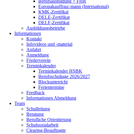
Berufsausbildung + FHR
Europakauffrau/-mann (International)
KMK-Zertifikat
DELE-Zertifikat
DELF-Zertifikat
Ausbildungsbetriebe
Informationen
Kontakt
Infovideos und -material
Anfahrt
Anmeldung
Förderverein
Terminkalender
Terminkalender HSBK
Berufsschultage 2026/2027
Blockunterricht
Ferientermine
Feedback
Informationen Abmeldung
Team
Schulleitung
Beratung
Berufliche Orientierung
Schulsozialarbeit
Clearing-Beauftragte