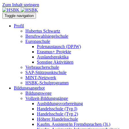
Zum Inhalt springen
Toggle navigation
Profil
Hubertus Schwartz
Berufswahlsiegelschule
Europaschule
Polenaustausch (DPJW)
Erasmus+ Projekte
Auslandspraktika
Sonstige Aktivitäten
Verbraucherschule
SAP-Stützpunktschule
MINT-Netzwerk
HSBK-Schulprogramm
Bildungsangebot
Bildungswege
Vollzeit-Bildungsgänge
Ausbildungsvorbereitung
Handelsschule (Typ I)
Handelsschule (Typ 2)
Höhere Handelsschule
Kaufm. Assistent/in­ Fremdsprachen (3j.)