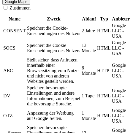
Google Maps
Zustimmen
Name
Zweck
Ablauf
Typ
Anbieter
Google
Speichert die Cookie-
CONSENT
2 Jahre
HTML
LLC -
Entscheidungen des Nutzers
USA
Google
Speichert die Cookie-
13
SOCS
HTML
LLC -
Entscheidungen des Nutzers
Monate
USA
Stellt sicher, dass Anfragen
innerhalb einer
Google
6
AEC
Browsersitzung vom Nutzer
HTTP
LLC -
Monate
und nicht von anderen
USA
Websites gestellt werden.
Speichert bevorzugte
Google
Einstellungen und andere
DV
1 Tage
HTML
LLC -
Informationen, zum Beispiel
USA
die bevorzugte Sprache.
Google
Anpassung der Werbung
1
OTZ
HTML
LLC -
auf Google-Seiten.
Monate
USA
Speichert bevorzugte
Google
__Secure-
Einstellungen und andere
13