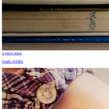
weitere Infos
StuBo HSBK