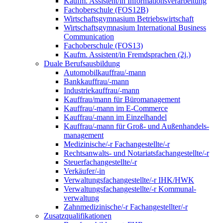
Kaufm. Assistent/in Informationsverarbeitung
Fachoberschule (FOS12B)
Wirtschaftsgymnasium Betriebswirtschaft
Wirtschaftsgymnasium International Business
Communication
Fachoberschule (FOS13)
Kaufm. Assistent/in Fremdsprachen (2j.)
Duale Berufsausbildung
Automobilkauffrau/-mann
Bankkauffrau/-mann
Industriekauffrau/-mann
Kauffrau/mann für Büromanagement
Kauffrau/-mann im E-Commerce
Kauffrau/-mann im Einzelhandel
Kauffrau/-mann für Groß- und Außen­handels­
manage­ment
Medizinische/-r Fachangestellte/-r
Rechtsanwalts- und Notariatsfachangestellte/-r
Steuerfachangestellte/-r
Verkäufer/-in
Verwaltungs­fach­angestellte/-r IHK/HWK
Verwaltungsfach­angestellte/-r Kommunal­
verwaltung
Zahnmedizinische/-r Fachangestellter/-r
Zusatzqualifikationen