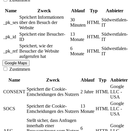
Name
Zweck
Ablauf
Typ
Anbieter
Speichert Informationen
30
Südwestfalen-
_pk_ses
über den Besuch der
HTML
Minuten
IT
Website
Speichert eine Besucher-
13
Südwestfalen-
_pk_id
HTML
ID
Monate
IT
Speichert, wie der
6
Südwestfalen-
_pk_ref
Besucher die Website
HTML
Monate
IT
aufgerufen hat
Google Maps
Zustimmen
Name
Zweck
Ablauf
Typ
Anbieter
Google
Speichert die Cookie-
CONSENT
2 Jahre
HTML
LLC -
Entscheidungen des Nutzers
USA
Google
Speichert die Cookie-
13
SOCS
HTML
LLC -
Entscheidungen des Nutzers
Monate
USA
Stellt sicher, dass Anfragen
innerhalb einer
Google
6
AEC
Browsersitzung vom Nutzer
HTTP
LLC -