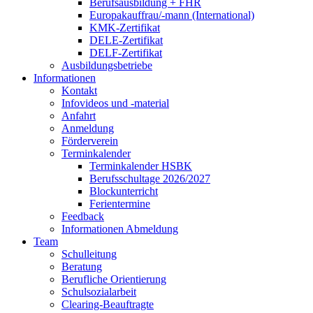
Berufsausbildung + FHR
Europakauffrau/-mann (International)
KMK-Zertifikat
DELE-Zertifikat
DELF-Zertifikat
Ausbildungsbetriebe
Informationen
Kontakt
Infovideos und -material
Anfahrt
Anmeldung
Förderverein
Terminkalender
Terminkalender HSBK
Berufsschultage 2026/2027
Blockunterricht
Ferientermine
Feedback
Informationen Abmeldung
Team
Schulleitung
Beratung
Berufliche Orientierung
Schulsozialarbeit
Clearing-Beauftragte