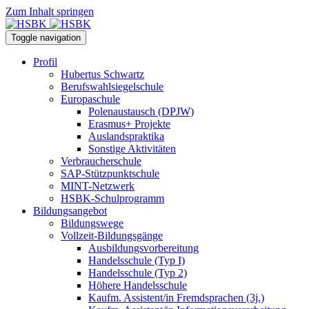
Zum Inhalt springen
Toggle navigation
Profil
Hubertus Schwartz
Berufswahlsiegelschule
Europaschule
Polenaustausch (DPJW)
Erasmus+ Projekte
Auslandspraktika
Sonstige Aktivitäten
Verbraucherschule
SAP-Stützpunktschule
MINT-Netzwerk
HSBK-Schulprogramm
Bildungsangebot
Bildungswege
Vollzeit-Bildungsgänge
Ausbildungsvorbereitung
Handelsschule (Typ I)
Handelsschule (Typ 2)
Höhere Handelsschule
Kaufm. Assistent/in­ Fremdsprachen (3j.)