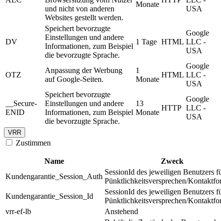
Monate
und nicht von anderen
USA
Websites gestellt werden.
Speichert bevorzugte
Google
Einstellungen und andere
DV
1 Tage
HTML
LLC -
Informationen, zum Beispiel
USA
die bevorzugte Sprache.
Google
Anpassung der Werbung
1
OTZ
HTML
LLC -
auf Google-Seiten.
Monate
USA
Speichert bevorzugte
Google
__Secure-
Einstellungen und andere
13
HTTP
LLC -
ENID
Informationen, zum Beispiel
Monate
USA
die bevorzugte Sprache.
VRR
Zustimmen
Name
Zweck
SessionId des jeweiligen Benutzers f
Kundengarantie_Session_Auth
Pünktlichkeitsversprechen/Kontaktfo
SessionId des jeweiligen Benutzers f
Kundengarantie_Session_Id
Pünktlichkeitsversprechen/Kontaktfo
vrr-ef-lb
Anstehend