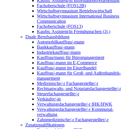
Kaufm. Assistent/in Informationsverarbeitung
Fachoberschule (FOS12B)
Wirtschaftsgymnasium Betriebswirtschaft
Wirtschaftsgymnasium International Business
Communication
Fachoberschule (FOS13)
Kaufm. Assistent/in Fremdsprachen (2j.)
Duale Berufsausbildung
Automobilkauffrau/-mann
Bankkauffrau/-mann
Industriekauffrau/-mann
Kauffrau/mann für Büromanagement
Kauffrau/-mann im E-Commerce
Kauffrau/-mann im Einzelhandel
Kauffrau/-mann für Groß- und Außen­handels­
manage­ment
Medizinische/-r Fachangestellte/-r
Rechtsanwalts- und Notariatsfachangestellte/-r
Steuerfachangestellte/-r
Verkäufer/-in
Verwaltungs­fach­angestellte/-r IHK/HWK
Verwaltungsfach­angestellte/-r Kommunal­
verwaltung
Zahnmedizinische/-r Fachangestellter/-r
Zusatzqualifikationen