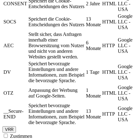
Speichert die Cookie-
CONSENT
2 Jahre
HTML
LLC -
Entscheidungen des Nutzers
USA
Google
Speichert die Cookie-
13
SOCS
HTML
LLC -
Entscheidungen des Nutzers
Monate
USA
Stellt sicher, dass Anfragen
innerhalb einer
Google
6
AEC
Browsersitzung vom Nutzer
HTTP
LLC -
Monate
und nicht von anderen
USA
Websites gestellt werden.
Speichert bevorzugte
Google
Einstellungen und andere
DV
1 Tage
HTML
LLC -
Informationen, zum Beispiel
USA
die bevorzugte Sprache.
Google
Anpassung der Werbung
1
OTZ
HTML
LLC -
auf Google-Seiten.
Monate
USA
Speichert bevorzugte
Google
__Secure-
Einstellungen und andere
13
HTTP
LLC -
ENID
Informationen, zum Beispiel
Monate
USA
die bevorzugte Sprache.
VRR
Zustimmen