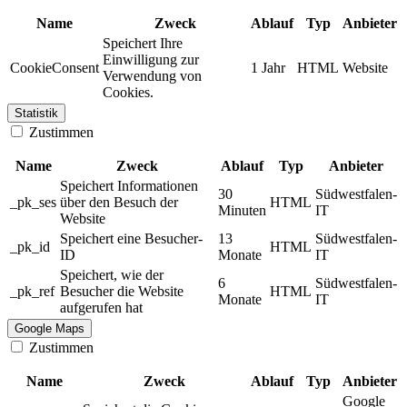
Name
Zweck
Ablauf
Typ
Anbieter
Speichert Ihre
Einwilligung zur
CookieConsent
1 Jahr
HTML
Website
Verwendung von
Cookies.
Statistik
Zustimmen
Name
Zweck
Ablauf
Typ
Anbieter
Speichert Informationen
30
Südwestfalen-
_pk_ses
über den Besuch der
HTML
Minuten
IT
Website
Speichert eine Besucher-
13
Südwestfalen-
_pk_id
HTML
ID
Monate
IT
Speichert, wie der
6
Südwestfalen-
_pk_ref
Besucher die Website
HTML
Monate
IT
aufgerufen hat
Google Maps
Zustimmen
Name
Zweck
Ablauf
Typ
Anbieter
Google