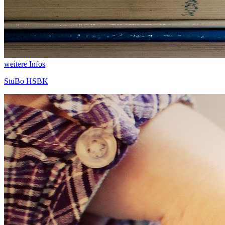
weitere Infos
StuBo HSBK