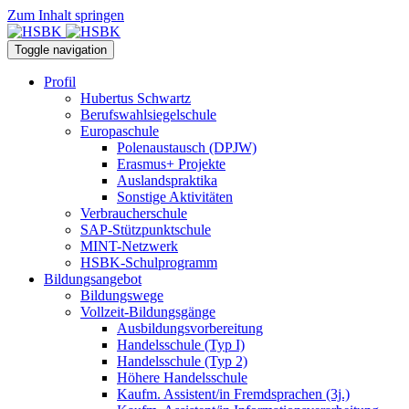
Zum Inhalt springen
Toggle navigation
Profil
Hubertus Schwartz
Berufswahlsiegelschule
Europaschule
Polenaustausch (DPJW)
Erasmus+ Projekte
Auslandspraktika
Sonstige Aktivitäten
Verbraucherschule
SAP-Stützpunktschule
MINT-Netzwerk
HSBK-Schulprogramm
Bildungsangebot
Bildungswege
Vollzeit-Bildungsgänge
Ausbildungsvorbereitung
Handelsschule (Typ I)
Handelsschule (Typ 2)
Höhere Handelsschule
Kaufm. Assistent/in­ Fremdsprachen (3j.)