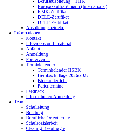
Berufsausbildung + FHR
Europakauffrau/-mann (International)
KMK-Zertifikat
DELE-Zertifikat
DELF-Zertifikat
Ausbildungsbetriebe
Informationen
Kontakt
Infovideos und -material
Anfahrt
Anmeldung
Förderverein
Terminkalender
Terminkalender HSBK
Berufsschultage 2026/2027
Blockunterricht
Ferientermine
Feedback
Informationen Abmeldung
Team
Schulleitung
Beratung
Berufliche Orientierung
Schulsozialarbeit
Clearing-Beauftragte