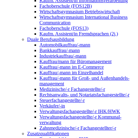
Kaufm. Assistent/in Informationsverarbeitung
Fachoberschule (FOS12B)
Wirtschaftsgymnasium Betriebswirtschaft
Wirtschaftsgymnasium International Business
Communication
Fachoberschule (FOS13)
Kaufm. Assistent/in Fremdsprachen (2j.)
Duale Berufsausbildung
Automobilkauffrau/-mann
Bankkauffrau/-mann
Industriekauffrau/-mann
Kauffrau/mann für Büromanagement
Kauffrau/-mann im E-Commerce
Kauffrau/-mann im Einzelhandel
Kauffrau/-mann für Groß- und Außen­handels­
manage­ment
Medizinische/-r Fachangestellte/-r
Rechtsanwalts- und Notariatsfachangestellte/-r
Steuerfachangestellte/-r
Verkäufer/-in
Verwaltungs­fach­angestellte/-r IHK/HWK
Verwaltungsfach­angestellte/-r Kommunal­
verwaltung
Zahnmedizinische/-r Fachangestellter/-r
Zusatzqualifikationen