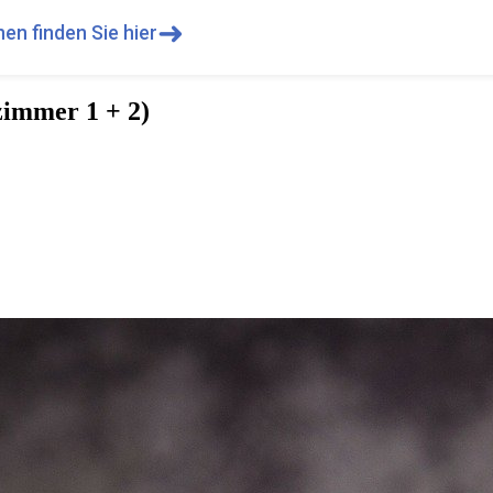
➜
en finden Sie hier
zimmer 1 + 2)