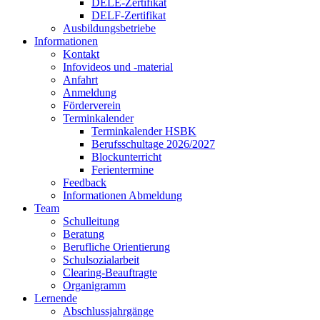
DELE-Zertifikat
DELF-Zertifikat
Ausbildungsbetriebe
Informationen
Kontakt
Infovideos und -material
Anfahrt
Anmeldung
Förderverein
Terminkalender
Terminkalender HSBK
Berufsschultage 2026/2027
Blockunterricht
Ferientermine
Feedback
Informationen Abmeldung
Team
Schulleitung
Beratung
Berufliche Orientierung
Schulsozialarbeit
Clearing-Beauftragte
Organigramm
Lernende
Abschlussjahrgänge