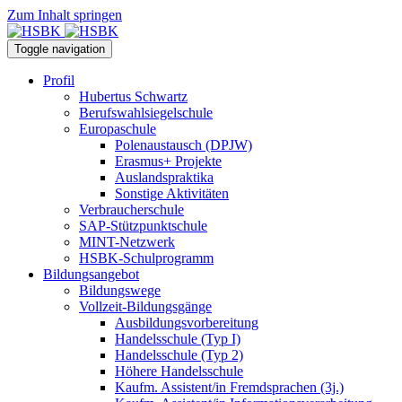
Zum Inhalt springen
Toggle navigation
Profil
Hubertus Schwartz
Berufswahlsiegelschule
Europaschule
Polenaustausch (DPJW)
Erasmus+ Projekte
Auslandspraktika
Sonstige Aktivitäten
Verbraucherschule
SAP-Stützpunktschule
MINT-Netzwerk
HSBK-Schulprogramm
Bildungsangebot
Bildungswege
Vollzeit-Bildungsgänge
Ausbildungsvorbereitung
Handelsschule (Typ I)
Handelsschule (Typ 2)
Höhere Handelsschule
Kaufm. Assistent/in­ Fremdsprachen (3j.)