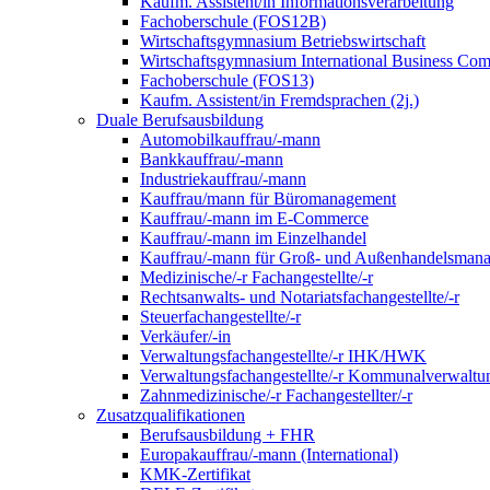
Kaufm. Assistent/in Informationsverarbeitung
Fachoberschule (FOS12B)
Wirtschaftsgymnasium Betriebswirtschaft
Wirtschaftsgymnasium International Business Co
Fachoberschule (FOS13)
Kaufm. Assistent/in Fremdsprachen (2j.)
Duale Berufsausbildung
Automobilkauffrau/-mann
Bankkauffrau/-mann
Industriekauffrau/-mann
Kauffrau/mann für Büromanagement
Kauffrau/-mann im E-Commerce
Kauffrau/-mann im Einzelhandel
Kauffrau/-mann für Groß- und Außen­handels­mana
Medizinische/-r Fachangestellte/-r
Rechtsanwalts- und Notariatsfachangestellte/-r
Steuerfachangestellte/-r
Verkäufer/-in
Verwaltungs­fach­angestellte/-r IHK/HWK
Verwaltungsfach­angestellte/-r Kommunal­verwaltu
Zahnmedizinische/-r Fachangestellter/-r
Zusatzqualifikationen
Berufsausbildung + FHR
Europakauffrau/-mann (International)
KMK-Zertifikat