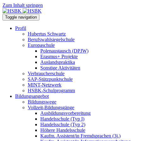
Zum Inhalt springen
Toggle navigation
Profil
Hubertus Schwartz
Berufswahlsiegelschule
Europaschule
Polenaustausch (DPJW)
Erasmus+ Projekte
Auslandspraktika
Sonstige Aktivitäten
Verbraucherschule
SAP-Stützpunktschule
MINT-Netzwerk
HSBK-Schulprogramm
Bildungsangebot
Bildungswege
Vollzeit-Bildungsgänge
Ausbildungsvorbereitung
Handelsschule (Typ I)
Handelsschule (Typ 2)
Höhere Handelsschule
Kaufm. Assistent/in­ Fremdsprachen (3j.)