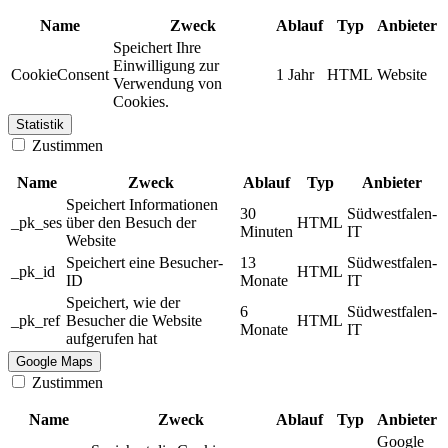
Name
Zweck
Ablauf
Typ
Anbieter
Speichert Ihre
Einwilligung zur
CookieConsent
1 Jahr
HTML
Website
Verwendung von
Cookies.
Statistik
Zustimmen
Name
Zweck
Ablauf
Typ
Anbieter
Speichert Informationen
30
Südwestfalen-
_pk_ses
über den Besuch der
HTML
Minuten
IT
Website
Speichert eine Besucher-
13
Südwestfalen-
_pk_id
HTML
ID
Monate
IT
Speichert, wie der
6
Südwestfalen-
_pk_ref
Besucher die Website
HTML
Monate
IT
aufgerufen hat
Google Maps
Zustimmen
Name
Zweck
Ablauf
Typ
Anbieter
Google