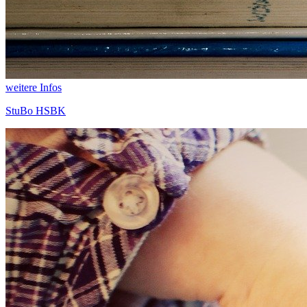
weitere Infos
StuBo HSBK