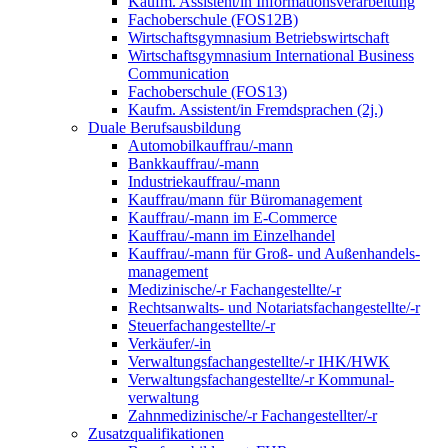
Kaufm. Assistent/in Informationsverarbeitung
Fachoberschule (FOS12B)
Wirtschaftsgymnasium Betriebswirtschaft
Wirtschaftsgymnasium International Business
Communication
Fachoberschule (FOS13)
Kaufm. Assistent/in Fremdsprachen (2j.)
Duale Berufsausbildung
Automobilkauffrau/-mann
Bankkauffrau/-mann
Industriekauffrau/-mann
Kauffrau/mann für Büromanagement
Kauffrau/-mann im E-Commerce
Kauffrau/-mann im Einzelhandel
Kauffrau/-mann für Groß- und Außen­handels­
manage­ment
Medizinische/-r Fachangestellte/-r
Rechtsanwalts- und Notariatsfachangestellte/-r
Steuerfachangestellte/-r
Verkäufer/-in
Verwaltungs­fach­angestellte/-r IHK/HWK
Verwaltungsfach­angestellte/-r Kommunal­
verwaltung
Zahnmedizinische/-r Fachangestellter/-r
Zusatzqualifikationen