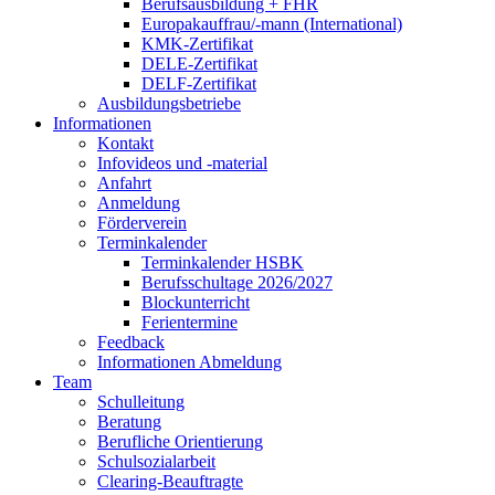
Berufsausbildung + FHR
Europakauffrau/-mann (International)
KMK-Zertifikat
DELE-Zertifikat
DELF-Zertifikat
Ausbildungsbetriebe
Informationen
Kontakt
Infovideos und -material
Anfahrt
Anmeldung
Förderverein
Terminkalender
Terminkalender HSBK
Berufsschultage 2026/2027
Blockunterricht
Ferientermine
Feedback
Informationen Abmeldung
Team
Schulleitung
Beratung
Berufliche Orientierung
Schulsozialarbeit
Clearing-Beauftragte