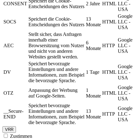
Speichert die Cookie-
CONSENT
2 Jahre
HTML
LLC -
Entscheidungen des Nutzers
USA
Google
Speichert die Cookie-
13
SOCS
HTML
LLC -
Entscheidungen des Nutzers
Monate
USA
Stellt sicher, dass Anfragen
innerhalb einer
Google
6
AEC
Browsersitzung vom Nutzer
HTTP
LLC -
Monate
und nicht von anderen
USA
Websites gestellt werden.
Speichert bevorzugte
Google
Einstellungen und andere
DV
1 Tage
HTML
LLC -
Informationen, zum Beispiel
USA
die bevorzugte Sprache.
Google
Anpassung der Werbung
1
OTZ
HTML
LLC -
auf Google-Seiten.
Monate
USA
Speichert bevorzugte
Google
__Secure-
Einstellungen und andere
13
HTTP
LLC -
ENID
Informationen, zum Beispiel
Monate
USA
die bevorzugte Sprache.
VRR
Zustimmen