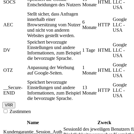
SOCS
HTML
LLC -
Entscheidungen des Nutzers
Monate
USA
Stellt sicher, dass Anfragen
innerhalb einer
Google
6
AEC
Browsersitzung vom Nutzer
HTTP
LLC -
Monate
und nicht von anderen
USA
Websites gestellt werden.
Speichert bevorzugte
Google
Einstellungen und andere
DV
1 Tage
HTML
LLC -
Informationen, zum Beispiel
USA
die bevorzugte Sprache.
Google
Anpassung der Werbung
1
OTZ
HTML
LLC -
auf Google-Seiten.
Monate
USA
Speichert bevorzugte
Google
__Secure-
Einstellungen und andere
13
HTTP
LLC -
ENID
Informationen, zum Beispiel
Monate
USA
die bevorzugte Sprache.
VRR
Zustimmen
Name
Zweck
SessionId des jeweiligen Benutzers f
Kundengarantie_Session_Auth