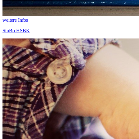
weitere Infos
StuBo HSBK