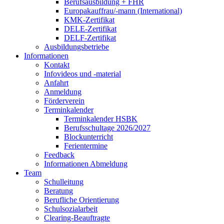
Berufsausbildung + FHR
Europakauffrau/-mann (International)
KMK-Zertifikat
DELE-Zertifikat
DELF-Zertifikat
Ausbildungsbetriebe
Informationen
Kontakt
Infovideos und -material
Anfahrt
Anmeldung
Förderverein
Terminkalender
Terminkalender HSBK
Berufsschultage 2026/2027
Blockunterricht
Ferientermine
Feedback
Informationen Abmeldung
Team
Schulleitung
Beratung
Berufliche Orientierung
Schulsozialarbeit
Clearing-Beauftragte