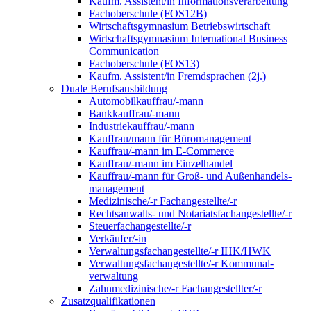
Kaufm. Assistent/in Informationsverarbeitung
Fachoberschule (FOS12B)
Wirtschaftsgymnasium Betriebswirtschaft
Wirtschaftsgymnasium International Business
Communication
Fachoberschule (FOS13)
Kaufm. Assistent/in Fremdsprachen (2j.)
Duale Berufsausbildung
Automobilkauffrau/-mann
Bankkauffrau/-mann
Industriekauffrau/-mann
Kauffrau/mann für Büromanagement
Kauffrau/-mann im E-Commerce
Kauffrau/-mann im Einzelhandel
Kauffrau/-mann für Groß- und Außen­handels­
manage­ment
Medizinische/-r Fachangestellte/-r
Rechtsanwalts- und Notariatsfachangestellte/-r
Steuerfachangestellte/-r
Verkäufer/-in
Verwaltungs­fach­angestellte/-r IHK/HWK
Verwaltungsfach­angestellte/-r Kommunal­
verwaltung
Zahnmedizinische/-r Fachangestellter/-r
Zusatzqualifikationen