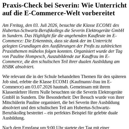
Praxis-Check bei Severin: Wie Unterricht
auf die E-Commerce-Welt vorbereitet
Am Freitag, den 03. Juli 2026, besuchte die Klasse ECOM1 des
Hubertus-Schwartz-Berufskollegs die Severin Elektrogeräte GmbH
in Sundern. Das Highlight für die angehenden Kaufleute im E-
Commerce: Die Erkenntnis, dass sie dank der im Unterricht
gelegten Grundlagen den Ausführungen der Profis zu zahlreichen
Praxisthemen mühelos folgen konnten. Organisiert wurde der Tag
von Pauline Hompesch, Auszubildende zur Kauffrau im E-
Commerce, die den schulischen Teil ihrer dualen Ausbildung am
HSBK absolviert.
Wie relevant die in der Schule behandelten Themen für den späteren
Job sind, erlebte die Klasse ECOM1 (Kaufmann/-frau im E-
Commerce) am 03.07.2026 hautnah. Gemeinsam mit ihrem
Klassenlehrer Herrn Nulle besuchten sie die Severin Elektrogeräte
GmbH in Sundern. Die Besonderheit: Der Besuch wurde von ihrer
Mitschülerin Pauline organisiert, die bei Severin ihre Ausbildung
absolviert und den schulischen Teil am Hubertus-Schwartz-
Berufskolleg bestreitet – ein perfektes Beispiel für gelebte duale
Ausbildung.
Nach dem Empfang um 9:00 Uhr startete der Tag mit einer