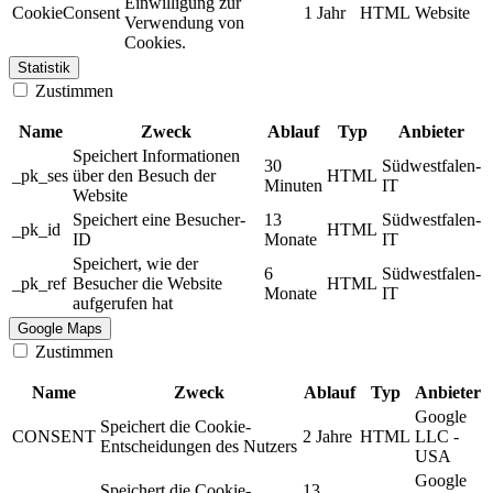
Einwilligung zur
CookieConsent
1 Jahr
HTML
Website
Verwendung von
Cookies.
Statistik
Zustimmen
Name
Zweck
Ablauf
Typ
Anbieter
Speichert Informationen
30
Südwestfalen-
_pk_ses
über den Besuch der
HTML
Minuten
IT
Website
Speichert eine Besucher-
13
Südwestfalen-
_pk_id
HTML
ID
Monate
IT
Speichert, wie der
6
Südwestfalen-
_pk_ref
Besucher die Website
HTML
Monate
IT
aufgerufen hat
Google Maps
Zustimmen
Name
Zweck
Ablauf
Typ
Anbieter
Google
Speichert die Cookie-
CONSENT
2 Jahre
HTML
LLC -
Entscheidungen des Nutzers
USA
Google
Speichert die Cookie-
13