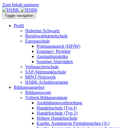
Zum Inhalt springen
Toggle navigation
Profil
Hubertus Schwartz
Berufswahlsiegelschule
Europaschule
Polenaustausch (DPJW)
Erasmus+ Projekte
Auslandspraktika
Sonstige Aktivitäten
Verbraucherschule
SAP-Stützpunktschule
MINT-Netzwerk
HSBK-Schulprogramm
Bildungsangebot
Bildungswege
Vollzeit-Bildungsgänge
Ausbildungsvorbereitung
Handelsschule (Typ I)
Handelsschule (Typ 2)
Höhere Handelsschule
Kaufm. Assistent/in­ Fremdsprachen (3j.)