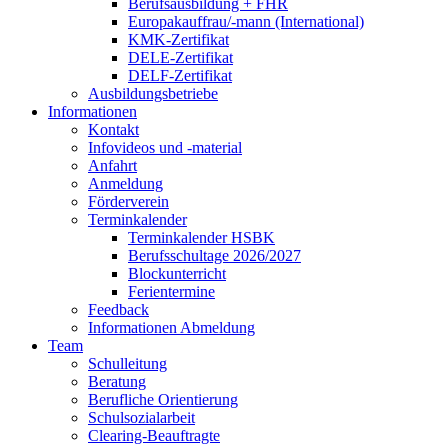
Berufsausbildung + FHR
Europakauffrau/-mann (International)
KMK-Zertifikat
DELE-Zertifikat
DELF-Zertifikat
Ausbildungsbetriebe
Informationen
Kontakt
Infovideos und -material
Anfahrt
Anmeldung
Förderverein
Terminkalender
Terminkalender HSBK
Berufsschultage 2026/2027
Blockunterricht
Ferientermine
Feedback
Informationen Abmeldung
Team
Schulleitung
Beratung
Berufliche Orientierung
Schulsozialarbeit
Clearing-Beauftragte