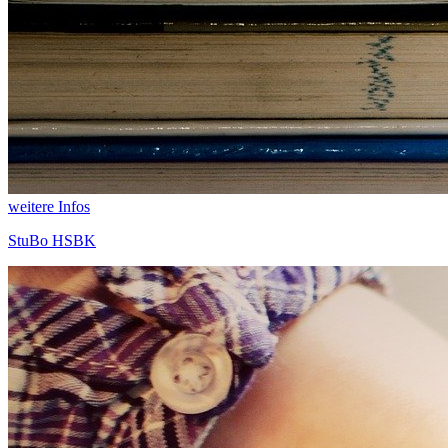
weitere Infos
StuBo HSBK