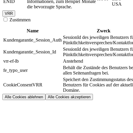
ENID
Informationen, zum Beispiel
Monate
USA
die bevorzugte Sprache.
VRR
Zustimmen
Name
Zweck
SessionId des jeweiligen Benutzers f
Kundengarantie_Session_Auth
Pünktlichkeitsversprechen/Kontaktfo
SessionId des jeweiligen Benutzers f
Kundengarantie_Session_Id
Pünktlichkeitsversprechen/Kontaktfo
vrr-ef-lb
Anstehend
Behält die Zustände des Benutzers be
fe_typo_user
allen Seitenanfragen bei.
Speichert den Zustimmungsstatus des
CookieConsentVRR
Benutzers für Cookies auf der aktuel
Domäne.
Alle Cookies ablehnen
Alle Cookies akzeptieren