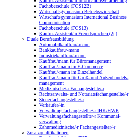
Kaufm. Assistent/in Informationsverarbeitung
Fachoberschule (FOS12B)
Wirtschaftsgymnasium Betriebswirtschaft
Wirtschaftsgymnasium International Business
Communication
Fachoberschule (FOS13)
Kaufm. Assistent/in Fremdsprachen (2j.)
Duale Berufsausbildung
Automobilkauffrau/-mann
Bankkauffrau/-mann
Industriekauffrau/-mann
Kauffrau/mann für Büromanagement
Kauffrau/-mann im E-Commerce
Kauffrau/-mann im Einzelhandel
Kauffrau/-mann für Groß- und Außen­handels­
manage­ment
Medizinische/-r Fachangestellte/-r
Rechtsanwalts- und Notariatsfachangestellte/-r
Steuerfachangestellte/-r
Verkäufer/-in
Verwaltungs­fach­angestellte/-r IHK/HWK
Verwaltungsfach­angestellte/-r Kommunal­
verwaltung
Zahnmedizinische/-r Fachangestellter/-r
Zusatzqualifikationen