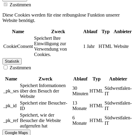
Zustimmen
Diese Cookies werden für eine reibungslose Funktion unserer
Website benötigt.
Name
Zweck
Ablauf
Typ
Anbieter
Speichert Ihre
Einwilligung zur
CookieConsent
1 Jahr
HTML
Website
Verwendung von
Cookies.
Statistik
Zustimmen
Name
Zweck
Ablauf
Typ
Anbieter
Speichert Informationen
30
Südwestfalen-
_pk_ses
über den Besuch der
HTML
Minuten
IT
Website
Speichert eine Besucher-
13
Südwestfalen-
_pk_id
HTML
ID
Monate
IT
Speichert, wie der
6
Südwestfalen-
_pk_ref
Besucher die Website
HTML
Monate
IT
aufgerufen hat
Google Maps