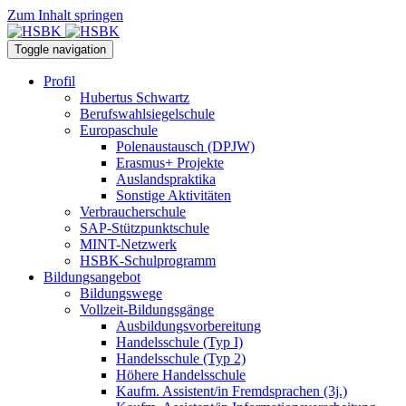
Zum Inhalt springen
Toggle navigation
Profil
Hubertus Schwartz
Berufswahlsiegelschule
Europaschule
Polenaustausch (DPJW)
Erasmus+ Projekte
Auslandspraktika
Sonstige Aktivitäten
Verbraucherschule
SAP-Stützpunktschule
MINT-Netzwerk
HSBK-Schulprogramm
Bildungsangebot
Bildungswege
Vollzeit-Bildungsgänge
Ausbildungsvorbereitung
Handelsschule (Typ I)
Handelsschule (Typ 2)
Höhere Handelsschule
Kaufm. Assistent/in­ Fremdsprachen (3j.)