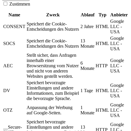
Zustimmen
Name
Zweck
Ablauf
Typ
Anbieter
Google
Speichert die Cookie-
CONSENT
2 Jahre
HTML
LLC -
Entscheidungen des Nutzers
USA
Google
Speichert die Cookie-
13
SOCS
HTML
LLC -
Entscheidungen des Nutzers
Monate
USA
Stellt sicher, dass Anfragen
innerhalb einer
Google
6
AEC
Browsersitzung vom Nutzer
HTTP
LLC -
Monate
und nicht von anderen
USA
Websites gestellt werden.
Speichert bevorzugte
Google
Einstellungen und andere
DV
1 Tage
HTML
LLC -
Informationen, zum Beispiel
USA
die bevorzugte Sprache.
Google
Anpassung der Werbung
1
OTZ
HTML
LLC -
auf Google-Seiten.
Monate
USA
Speichert bevorzugte
Google
__Secure-
Einstellungen und andere
13
HTTP
LLC -