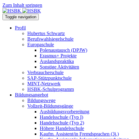
Zum Inhalt springen
Toggle navigation
Profil
Hubertus Schwartz
Berufswahlsiegelschule
Europaschule
Polenaustausch (DPJW)
Erasmus+ Projekte
Auslandspraktika
Sonstige Aktivitäten
Verbraucherschule
SAP-Stützpunktschule
MINT-Netzwerk
HSBK-Schulprogramm
Bildungsangebot
Bildungswege
Vollzeit-Bildungsgänge
Ausbildungsvorbereitung
Handelsschule (Typ I)
Handelsschule (Typ 2)
Höhere Handelsschule
Kaufm. Assistent/in­ Fremdsprachen (3j.)