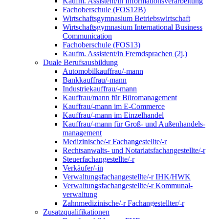
Kaufm. Assistent/in Informationsverarbeitung
Fachoberschule (FOS12B)
Wirtschaftsgymnasium Betriebswirtschaft
Wirtschaftsgymnasium International Business
Communication
Fachoberschule (FOS13)
Kaufm. Assistent/in Fremdsprachen (2j.)
Duale Berufsausbildung
Automobilkauffrau/-mann
Bankkauffrau/-mann
Industriekauffrau/-mann
Kauffrau/mann für Büromanagement
Kauffrau/-mann im E-Commerce
Kauffrau/-mann im Einzelhandel
Kauffrau/-mann für Groß- und Außen­handels­
manage­ment
Medizinische/-r Fachangestellte/-r
Rechtsanwalts- und Notariatsfachangestellte/-r
Steuerfachangestellte/-r
Verkäufer/-in
Verwaltungs­fach­angestellte/-r IHK/HWK
Verwaltungsfach­angestellte/-r Kommunal­
verwaltung
Zahnmedizinische/-r Fachangestellter/-r
Zusatzqualifikationen