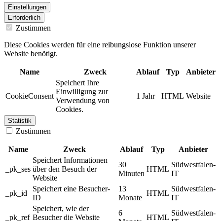
Einstellungen
Erforderlich
Zustimmen
Diese Cookies werden für eine reibungslose Funktion unserer
Website benötigt.
Name
Zweck
Ablauf
Typ
Anbieter
Speichert Ihre
Einwilligung zur
CookieConsent
1 Jahr
HTML
Website
Verwendung von
Cookies.
Statistik
Zustimmen
Name
Zweck
Ablauf
Typ
Anbieter
Speichert Informationen
30
Südwestfalen-
_pk_ses
über den Besuch der
HTML
Minuten
IT
Website
Speichert eine Besucher-
13
Südwestfalen-
_pk_id
HTML
ID
Monate
IT
Speichert, wie der
6
Südwestfalen-
_pk_ref
Besucher die Website
HTML