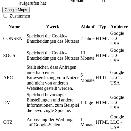
Monate
IT
aufgerufen hat
Google Maps
Zustimmen
Name
Zweck
Ablauf
Typ
Anbieter
Google
Speichert die Cookie-
CONSENT
2 Jahre
HTML
LLC -
Entscheidungen des Nutzers
USA
Google
Speichert die Cookie-
13
SOCS
HTML
LLC -
Entscheidungen des Nutzers
Monate
USA
Stellt sicher, dass Anfragen
innerhalb einer
Google
6
AEC
Browsersitzung vom Nutzer
HTTP
LLC -
Monate
und nicht von anderen
USA
Websites gestellt werden.
Speichert bevorzugte
Google
Einstellungen und andere
DV
1 Tage
HTML
LLC -
Informationen, zum Beispiel
USA
die bevorzugte Sprache.
Google
Anpassung der Werbung
1
OTZ
HTML
LLC -
auf Google-Seiten.
Monate
USA