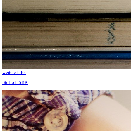
weitere Infos
StuBo HSBK