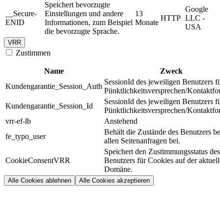
Speichert bevorzugte
Google
__Secure-
Einstellungen und andere
13
HTTP
LLC -
ENID
Informationen, zum Beispiel
Monate
USA
die bevorzugte Sprache.
VRR
Zustimmen
Name
Zweck
SessionId des jeweiligen Benutzers f
Kundengarantie_Session_Auth
Pünktlichkeitsversprechen/Kontaktfo
SessionId des jeweiligen Benutzers f
Kundengarantie_Session_Id
Pünktlichkeitsversprechen/Kontaktfo
vrr-ef-lb
Anstehend
Behält die Zustände des Benutzers be
fe_typo_user
allen Seitenanfragen bei.
Speichert den Zustimmungsstatus des
CookieConsentVRR
Benutzers für Cookies auf der aktuel
Domäne.
Alle Cookies ablehnen
Alle Cookies akzeptieren