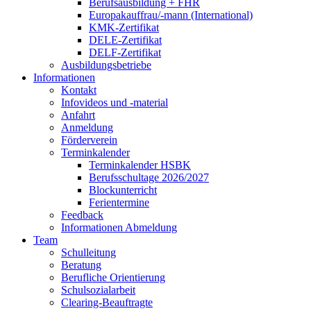
Berufsausbildung + FHR
Europakauffrau/-mann (International)
KMK-Zertifikat
DELE-Zertifikat
DELF-Zertifikat
Ausbildungsbetriebe
Informationen
Kontakt
Infovideos und -material
Anfahrt
Anmeldung
Förderverein
Terminkalender
Terminkalender HSBK
Berufsschultage 2026/2027
Blockunterricht
Ferientermine
Feedback
Informationen Abmeldung
Team
Schulleitung
Beratung
Berufliche Orientierung
Schulsozialarbeit
Clearing-Beauftragte