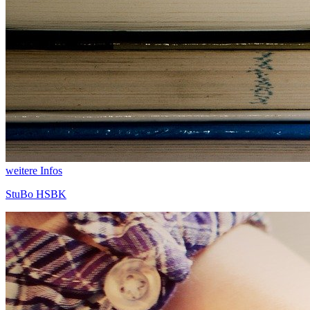
weitere Infos
StuBo HSBK