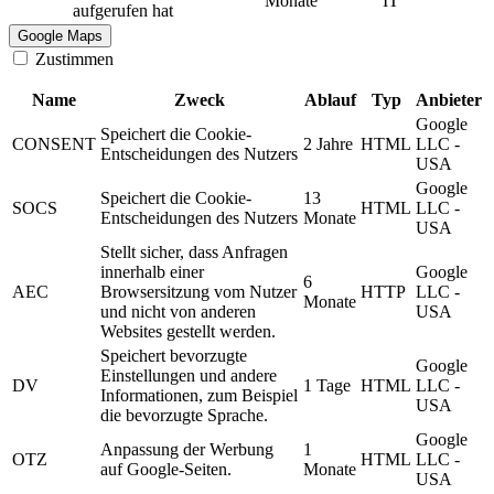
Monate
IT
aufgerufen hat
Google Maps
Zustimmen
Name
Zweck
Ablauf
Typ
Anbieter
Google
Speichert die Cookie-
CONSENT
2 Jahre
HTML
LLC -
Entscheidungen des Nutzers
USA
Google
Speichert die Cookie-
13
SOCS
HTML
LLC -
Entscheidungen des Nutzers
Monate
USA
Stellt sicher, dass Anfragen
innerhalb einer
Google
6
AEC
Browsersitzung vom Nutzer
HTTP
LLC -
Monate
und nicht von anderen
USA
Websites gestellt werden.
Speichert bevorzugte
Google
Einstellungen und andere
DV
1 Tage
HTML
LLC -
Informationen, zum Beispiel
USA
die bevorzugte Sprache.
Google
Anpassung der Werbung
1
OTZ
HTML
LLC -
auf Google-Seiten.
Monate
USA