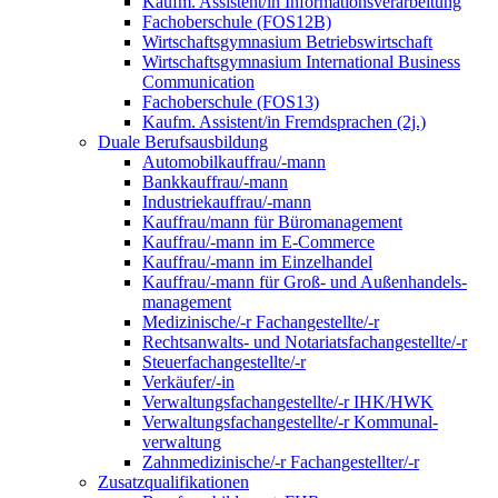
Kaufm. Assistent/in Informationsverarbeitung
Fachoberschule (FOS12B)
Wirtschaftsgymnasium Betriebswirtschaft
Wirtschaftsgymnasium International Business
Communication
Fachoberschule (FOS13)
Kaufm. Assistent/in Fremdsprachen (2j.)
Duale Berufsausbildung
Automobilkauffrau/-mann
Bankkauffrau/-mann
Industriekauffrau/-mann
Kauffrau/mann für Büromanagement
Kauffrau/-mann im E-Commerce
Kauffrau/-mann im Einzelhandel
Kauffrau/-mann für Groß- und Außen­handels­
manage­ment
Medizinische/-r Fachangestellte/-r
Rechtsanwalts- und Notariatsfachangestellte/-r
Steuerfachangestellte/-r
Verkäufer/-in
Verwaltungs­fach­angestellte/-r IHK/HWK
Verwaltungsfach­angestellte/-r Kommunal­
verwaltung
Zahnmedizinische/-r Fachangestellter/-r
Zusatzqualifikationen