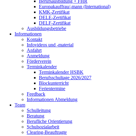
Berufsausbildung + FHR
Europakauffrau/-mann (International)
KMK-Zertifikat
DELE-Zertifikat
DELF-Zertifikat
Ausbildungsbetriebe
Informationen
Kontakt
Infovideos und -material
Anfahrt
Anmeldung
Förderverein
Terminkalender
Terminkalender HSBK
Berufsschultage 2026/2027
Blockunterricht
Ferientermine
Feedback
Informationen Abmeldung
Team
Schulleitung
Beratung
Berufliche Orientierung
Schulsozialarbeit
Clearing-Beauftragte