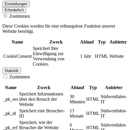
Einstellungen
Erforderlich
Zustimmen
Diese Cookies werden für eine reibungslose Funktion unserer
Website benötigt.
Name
Zweck
Ablauf
Typ
Anbieter
Speichert Ihre
Einwilligung zur
CookieConsent
1 Jahr
HTML
Website
Verwendung von
Cookies.
Statistik
Zustimmen
Name
Zweck
Ablauf
Typ
Anbieter
Speichert Informationen
30
Südwestfalen-
_pk_ses
über den Besuch der
HTML
Minuten
IT
Website
Speichert eine Besucher-
13
Südwestfalen-
_pk_id
HTML
ID
Monate
IT
Speichert, wie der
6
Südwestfalen-
_pk_ref
Besucher die Website
HTML