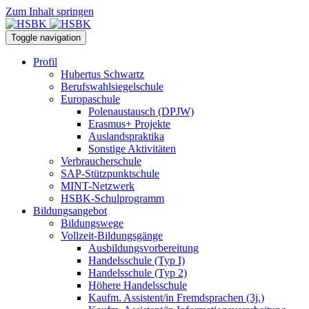
Zum Inhalt springen
Toggle navigation
Profil
Hubertus Schwartz
Berufswahlsiegelschule
Europaschule
Polenaustausch (DPJW)
Erasmus+ Projekte
Auslandspraktika
Sonstige Aktivitäten
Verbraucherschule
SAP-Stützpunktschule
MINT-Netzwerk
HSBK-Schulprogramm
Bildungsangebot
Bildungswege
Vollzeit-Bildungsgänge
Ausbildungsvorbereitung
Handelsschule (Typ I)
Handelsschule (Typ 2)
Höhere Handelsschule
Kaufm. Assistent/in­ Fremdsprachen (3j.)