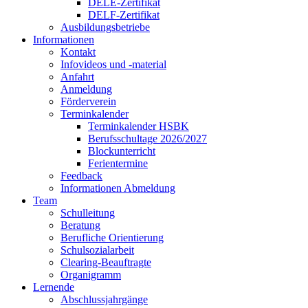
DELE-Zertifikat
DELF-Zertifikat
Ausbildungsbetriebe
Informationen
Kontakt
Infovideos und -material
Anfahrt
Anmeldung
Förderverein
Terminkalender
Terminkalender HSBK
Berufsschultage 2026/2027
Blockunterricht
Ferientermine
Feedback
Informationen Abmeldung
Team
Schulleitung
Beratung
Berufliche Orientierung
Schulsozialarbeit
Clearing-Beauftragte
Organigramm
Lernende
Abschlussjahrgänge