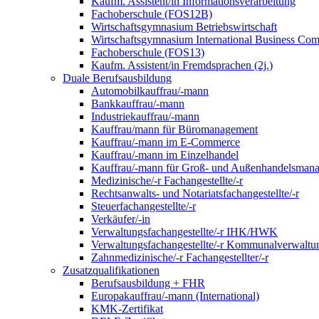
Kaufm. Assistent/in Informationsverarbeitung
Fachoberschule (FOS12B)
Wirtschaftsgymnasium Betriebswirtschaft
Wirtschaftsgymnasium International Business Co
Fachoberschule (FOS13)
Kaufm. Assistent/in Fremdsprachen (2j.)
Duale Berufsausbildung
Automobilkauffrau/-mann
Bankkauffrau/-mann
Industriekauffrau/-mann
Kauffrau/mann für Büromanagement
Kauffrau/-mann im E-Commerce
Kauffrau/-mann im Einzelhandel
Kauffrau/-mann für Groß- und Außen­handels­mana
Medizinische/-r Fachangestellte/-r
Rechtsanwalts- und Notariatsfachangestellte/-r
Steuerfachangestellte/-r
Verkäufer/-in
Verwaltungs­fach­angestellte/-r IHK/HWK
Verwaltungsfach­angestellte/-r Kommunal­verwaltu
Zahnmedizinische/-r Fachangestellter/-r
Zusatzqualifikationen
Berufsausbildung + FHR
Europakauffrau/-mann (International)
KMK-Zertifikat