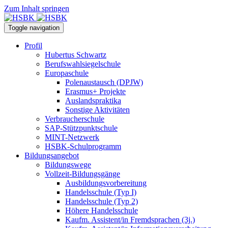
Zum Inhalt springen
Toggle navigation
Profil
Hubertus Schwartz
Berufswahlsiegelschule
Europaschule
Polenaustausch (DPJW)
Erasmus+ Projekte
Auslandspraktika
Sonstige Aktivitäten
Verbraucherschule
SAP-Stützpunktschule
MINT-Netzwerk
HSBK-Schulprogramm
Bildungsangebot
Bildungswege
Vollzeit-Bildungsgänge
Ausbildungsvorbereitung
Handelsschule (Typ I)
Handelsschule (Typ 2)
Höhere Handelsschule
Kaufm. Assistent/in­ Fremdsprachen (3j.)