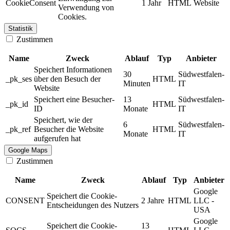
CookieConsent
1 Jahr
HTML
Website
Verwendung von
Cookies.
Statistik
Zustimmen
Name
Zweck
Ablauf
Typ
Anbieter
Speichert Informationen
30
Südwestfalen-
_pk_ses
über den Besuch der
HTML
Minuten
IT
Website
Speichert eine Besucher-
13
Südwestfalen-
_pk_id
HTML
ID
Monate
IT
Speichert, wie der
6
Südwestfalen-
_pk_ref
Besucher die Website
HTML
Monate
IT
aufgerufen hat
Google Maps
Zustimmen
Name
Zweck
Ablauf
Typ
Anbieter
Google
Speichert die Cookie-
CONSENT
2 Jahre
HTML
LLC -
Entscheidungen des Nutzers
USA
Google
Speichert die Cookie-
13