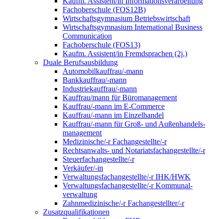
Kaufm. Assistent/in Informationsverarbeitung
Fachoberschule (FOS12B)
Wirtschaftsgymnasium Betriebswirtschaft
Wirtschaftsgymnasium International Business
Communication
Fachoberschule (FOS13)
Kaufm. Assistent/in Fremdsprachen (2j.)
Duale Berufsausbildung
Automobilkauffrau/-mann
Bankkauffrau/-mann
Industriekauffrau/-mann
Kauffrau/mann für Büromanagement
Kauffrau/-mann im E-Commerce
Kauffrau/-mann im Einzelhandel
Kauffrau/-mann für Groß- und Außen­handels­
manage­ment
Medizinische/-r Fachangestellte/-r
Rechtsanwalts- und Notariatsfachangestellte/-r
Steuerfachangestellte/-r
Verkäufer/-in
Verwaltungs­fach­angestellte/-r IHK/HWK
Verwaltungsfach­angestellte/-r Kommunal­
verwaltung
Zahnmedizinische/-r Fachangestellter/-r
Zusatzqualifikationen