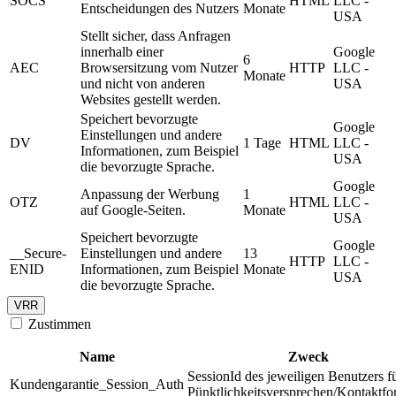
SOCS
HTML
LLC -
Entscheidungen des Nutzers
Monate
USA
Stellt sicher, dass Anfragen
innerhalb einer
Google
6
AEC
Browsersitzung vom Nutzer
HTTP
LLC -
Monate
und nicht von anderen
USA
Websites gestellt werden.
Speichert bevorzugte
Google
Einstellungen und andere
DV
1 Tage
HTML
LLC -
Informationen, zum Beispiel
USA
die bevorzugte Sprache.
Google
Anpassung der Werbung
1
OTZ
HTML
LLC -
auf Google-Seiten.
Monate
USA
Speichert bevorzugte
Google
__Secure-
Einstellungen und andere
13
HTTP
LLC -
ENID
Informationen, zum Beispiel
Monate
USA
die bevorzugte Sprache.
VRR
Zustimmen
Name
Zweck
SessionId des jeweiligen Benutzers f
Kundengarantie_Session_Auth
Pünktlichkeitsversprechen/Kontaktfo