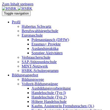
Zum Inhalt springen
Toggle navigation
Profil
Hubertus Schwartz
Berufswahlsiegelschule
Europaschule
Polenaustausch (DPJW)
Erasmus+ Projekte
Auslandspraktika
Sonstige Aktivitäten
Verbraucherschule
SAP-Stützpunktschule
MINT-Netzwerk
HSBK-Schulprogramm
Bildungsangebot
Bildungswege
Vollzeit-Bildungsgänge
Ausbildungsvorbereitung
Handelsschule (Typ I)
Handelsschule (Typ 2)
Höhere Handelsschule
Kaufm. Assistent/in­ Fremdsprachen (3j.)