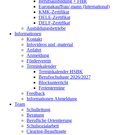
Berufsausbildung + FHR
Europakauffrau/-mann (International)
KMK-Zertifikat
DELE-Zertifikat
DELF-Zertifikat
Ausbildungsbetriebe
Informationen
Kontakt
Infovideos und -material
Anfahrt
Anmeldung
Förderverein
Terminkalender
Terminkalender HSBK
Berufsschultage 2026/2027
Blockunterricht
Ferientermine
Feedback
Informationen Abmeldung
Team
Schulleitung
Beratung
Berufliche Orientierung
Schulsozialarbeit
Clearing-Beauftragte