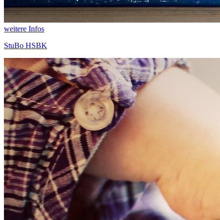
weitere Infos
StuBo HSBK