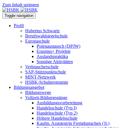
Zum Inhalt springen
Toggle navigation
Profil
Hubertus Schwartz
Berufswahlsiegelschule
Europaschule
Polenaustausch (DPJW)
Erasmus+ Projekte
Auslandspraktika
Sonstige Aktivitäten
Verbraucherschule
SAP-Stützpunktschule
MINT-Netzwerk
HSBK-Schulprogramm
Bildungsangebot
Bildungswege
Vollzeit-Bildungsgänge
Ausbildungsvorbereitung
Handelsschule (Typ I)
Handelsschule (Typ 2)
Höhere Handelsschule
Kaufm. Assistent/in­ Fremdsprachen (3j.)