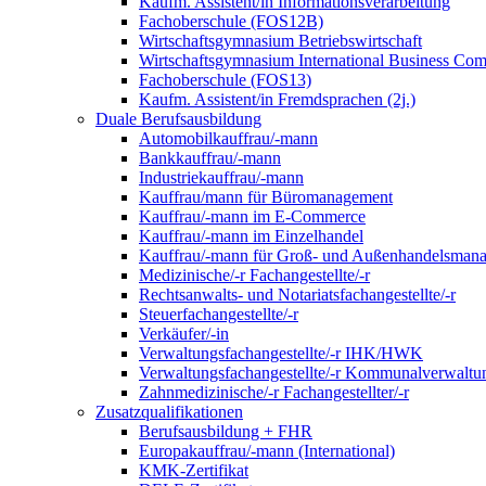
Kaufm. Assistent/in Informationsverarbeitung
Fachoberschule (FOS12B)
Wirtschaftsgymnasium Betriebswirtschaft
Wirtschaftsgymnasium International Business Co
Fachoberschule (FOS13)
Kaufm. Assistent/in Fremdsprachen (2j.)
Duale Berufsausbildung
Automobilkauffrau/-mann
Bankkauffrau/-mann
Industriekauffrau/-mann
Kauffrau/mann für Büromanagement
Kauffrau/-mann im E-Commerce
Kauffrau/-mann im Einzelhandel
Kauffrau/-mann für Groß- und Außen­handels­mana
Medizinische/-r Fachangestellte/-r
Rechtsanwalts- und Notariatsfachangestellte/-r
Steuerfachangestellte/-r
Verkäufer/-in
Verwaltungs­fach­angestellte/-r IHK/HWK
Verwaltungsfach­angestellte/-r Kommunal­verwaltu
Zahnmedizinische/-r Fachangestellter/-r
Zusatzqualifikationen
Berufsausbildung + FHR
Europakauffrau/-mann (International)
KMK-Zertifikat