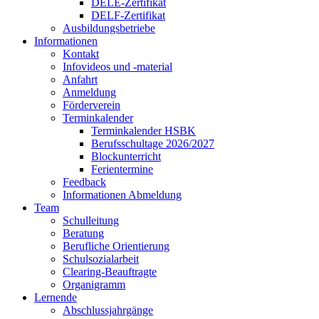
DELE-Zertifikat
DELF-Zertifikat
Ausbildungsbetriebe
Informationen
Kontakt
Infovideos und -material
Anfahrt
Anmeldung
Förderverein
Terminkalender
Terminkalender HSBK
Berufsschultage 2026/2027
Blockunterricht
Ferientermine
Feedback
Informationen Abmeldung
Team
Schulleitung
Beratung
Berufliche Orientierung
Schulsozialarbeit
Clearing-Beauftragte
Organigramm
Lernende
Abschlussjahrgänge