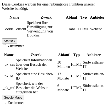
Diese Cookies werden für eine reibungslose Funktion unserer
Website benötigt.
Name
Zweck
Ablauf
Typ
Anbieter
Speichert Ihre
Einwilligung zur
CookieConsent
1 Jahr
HTML
Website
Verwendung von
Cookies.
Statistik
Zustimmen
Name
Zweck
Ablauf
Typ
Anbieter
Speichert Informationen
30
Südwestfalen-
_pk_ses
über den Besuch der
HTML
Minuten
IT
Website
Speichert eine Besucher-
13
Südwestfalen-
_pk_id
HTML
ID
Monate
IT
Speichert, wie der
6
Südwestfalen-
_pk_ref
Besucher die Website
HTML
Monate
IT
aufgerufen hat
Google Maps
Zustimmen