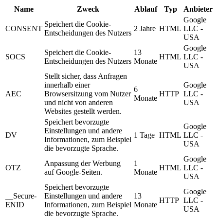
Name
Zweck
Ablauf
Typ
Anbieter
Google
Speichert die Cookie-
CONSENT
2 Jahre
HTML
LLC -
Entscheidungen des Nutzers
USA
Google
Speichert die Cookie-
13
SOCS
HTML
LLC -
Entscheidungen des Nutzers
Monate
USA
Stellt sicher, dass Anfragen
innerhalb einer
Google
6
AEC
Browsersitzung vom Nutzer
HTTP
LLC -
Monate
und nicht von anderen
USA
Websites gestellt werden.
Speichert bevorzugte
Google
Einstellungen und andere
DV
1 Tage
HTML
LLC -
Informationen, zum Beispiel
USA
die bevorzugte Sprache.
Google
Anpassung der Werbung
1
OTZ
HTML
LLC -
auf Google-Seiten.
Monate
USA
Speichert bevorzugte
Google
__Secure-
Einstellungen und andere
13
HTTP
LLC -
ENID
Informationen, zum Beispiel
Monate
USA
die bevorzugte Sprache.