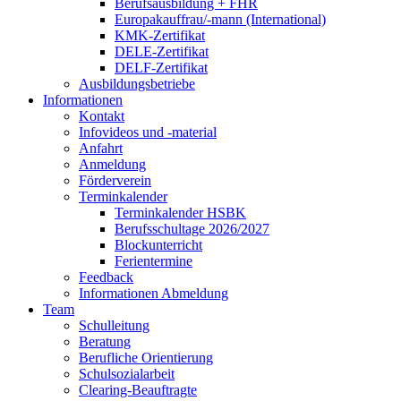
Berufsausbildung + FHR
Europakauffrau/-mann (International)
KMK-Zertifikat
DELE-Zertifikat
DELF-Zertifikat
Ausbildungsbetriebe
Informationen
Kontakt
Infovideos und -material
Anfahrt
Anmeldung
Förderverein
Terminkalender
Terminkalender HSBK
Berufsschultage 2026/2027
Blockunterricht
Ferientermine
Feedback
Informationen Abmeldung
Team
Schulleitung
Beratung
Berufliche Orientierung
Schulsozialarbeit
Clearing-Beauftragte