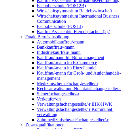
Kaufm. Assistent/in Informationsverarbeitung
Fachoberschule (FOS12B)
Wirtschaftsgymnasium Betriebswirtschaft
Wirtschaftsgymnasium International Business
Communication
Fachoberschule (FOS13)
Kaufm. Assistent/in Fremdsprachen (2j.)
Duale Berufsausbildung
Automobilkauffrau/-mann
Bankkauffrau/-mann
Industriekauffrau/-mann
Kauffrau/mann für Büromanagement
Kauffrau/-mann im E-Commerce
Kauffrau/-mann im Einzelhandel
Kauffrau/-mann für Groß- und Außen­handels­
manage­ment
Medizinische/-r Fachangestellte/-r
Rechtsanwalts- und Notariatsfachangestellte/-r
Steuerfachangestellte/-r
Verkäufer/-in
Verwaltungs­fach­angestellte/-r IHK/HWK
Verwaltungsfach­angestellte/-r Kommunal­
verwaltung
Zahnmedizinische/-r Fachangestellter/-r
Zusatzqualifikationen