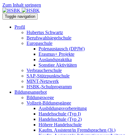
Zum Inhalt springen
Toggle navigation
Profil
Hubertus Schwartz
Berufswahlsiegelschule
Europaschule
Polenaustausch (DPJW)
Erasmus+ Projekte
Auslandspraktika
Sonstige Aktivitäten
Verbraucherschule
SAP-Stützpunktschule
MINT-Netzwerk
HSBK-Schulprogramm
Bildungsangebot
Bildungswege
Vollzeit-Bildungsgänge
Ausbildungsvorbereitung
Handelsschule (Typ I)
Handelsschule (Typ 2)
Höhere Handelsschule
Kaufm. Assistent/in­ Fremdsprachen (3j.)