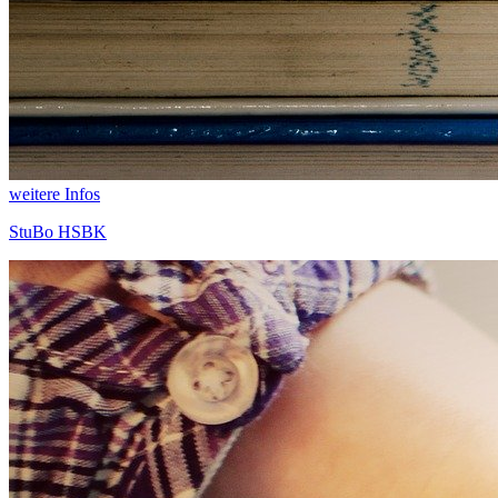
weitere Infos
StuBo HSBK