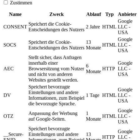
Zustimmen
Name
Zweck
Ablauf
Typ
Anbieter
Google
Speichert die Cookie-
CONSENT
2 Jahre
HTML
LLC -
Entscheidungen des Nutzers
USA
Google
Speichert die Cookie-
13
SOCS
HTML
LLC -
Entscheidungen des Nutzers
Monate
USA
Stellt sicher, dass Anfragen
innerhalb einer
Google
6
AEC
Browsersitzung vom Nutzer
HTTP
LLC -
Monate
und nicht von anderen
USA
Websites gestellt werden.
Speichert bevorzugte
Google
Einstellungen und andere
DV
1 Tage
HTML
LLC -
Informationen, zum Beispiel
USA
die bevorzugte Sprache.
Google
Anpassung der Werbung
1
OTZ
HTML
LLC -
auf Google-Seiten.
Monate
USA
Speichert bevorzugte
Google
__Secure-
Einstellungen und andere
13
HTTP
LLC -
ENID
Informationen, zum Beispiel
Monate