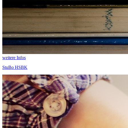
weitere Infos
StuBo HSBK