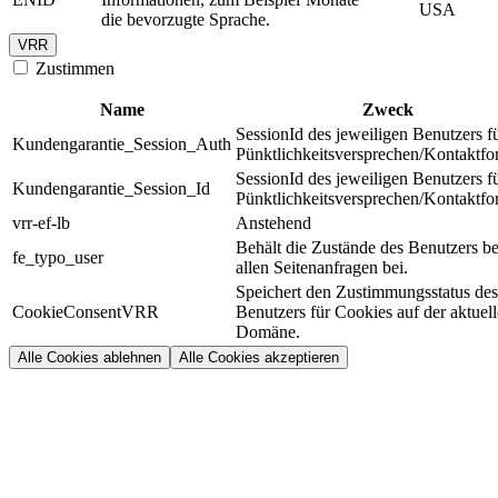
USA
die bevorzugte Sprache.
VRR
Zustimmen
Name
Zweck
SessionId des jeweiligen Benutzers f
Kundengarantie_Session_Auth
Pünktlichkeitsversprechen/Kontaktfo
SessionId des jeweiligen Benutzers f
Kundengarantie_Session_Id
Pünktlichkeitsversprechen/Kontaktfo
vrr-ef-lb
Anstehend
Behält die Zustände des Benutzers be
fe_typo_user
allen Seitenanfragen bei.
Speichert den Zustimmungsstatus des
CookieConsentVRR
Benutzers für Cookies auf der aktuel
Domäne.
Alle Cookies ablehnen
Alle Cookies akzeptieren