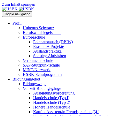
Zum Inhalt springen
Toggle navigation
Profil
Hubertus Schwartz
Berufswahlsiegelschule
Europaschule
Polenaustausch (DPJW)
Erasmus+ Projekte
Auslandspraktika
Sonstige Aktivitäten
Verbraucherschule
SAP-Stützpunktschule
MINT-Netzwerk
HSBK-Schulprogramm
Bildungsangebot
Bildungswege
Vollzeit-Bildungsgänge
Ausbildungsvorbereitung
Handelsschule (Typ I)
Handelsschule (Typ 2)
Höhere Handelsschule
Kaufm. Assistent/in­ Fremdsprachen (3j.)