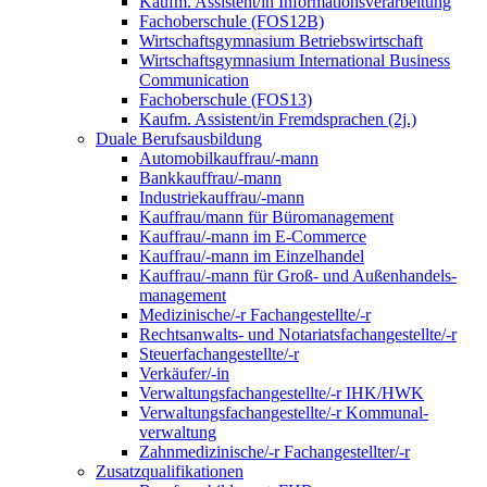
Kaufm. Assistent/in Informationsverarbeitung
Fachoberschule (FOS12B)
Wirtschaftsgymnasium Betriebswirtschaft
Wirtschaftsgymnasium International Business
Communication
Fachoberschule (FOS13)
Kaufm. Assistent/in Fremdsprachen (2j.)
Duale Berufsausbildung
Automobilkauffrau/-mann
Bankkauffrau/-mann
Industriekauffrau/-mann
Kauffrau/mann für Büromanagement
Kauffrau/-mann im E-Commerce
Kauffrau/-mann im Einzelhandel
Kauffrau/-mann für Groß- und Außen­handels­
manage­ment
Medizinische/-r Fachangestellte/-r
Rechtsanwalts- und Notariatsfachangestellte/-r
Steuerfachangestellte/-r
Verkäufer/-in
Verwaltungs­fach­angestellte/-r IHK/HWK
Verwaltungsfach­angestellte/-r Kommunal­
verwaltung
Zahnmedizinische/-r Fachangestellter/-r
Zusatzqualifikationen