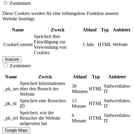
Zustimmen
Diese Cookies werden für eine reibungslose Funktion unserer
Website benötigt.
Name
Zweck
Ablauf
Typ
Anbieter
Speichert Ihre
Einwilligung zur
CookieConsent
1 Jahr
HTML
Website
Verwendung von
Cookies.
Statistik
Zustimmen
Name
Zweck
Ablauf
Typ
Anbieter
Speichert Informationen
30
Südwestfalen-
_pk_ses
über den Besuch der
HTML
Minuten
IT
Website
Speichert eine Besucher-
13
Südwestfalen-
_pk_id
HTML
ID
Monate
IT
Speichert, wie der
6
Südwestfalen-
_pk_ref
Besucher die Website
HTML
Monate
IT
aufgerufen hat
Google Maps