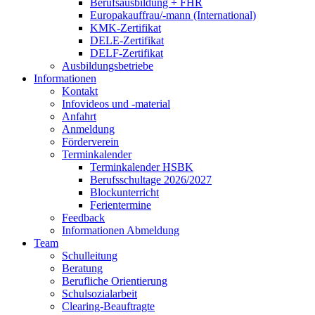
Berufsausbildung + FHR
Europakauffrau/-mann (International)
KMK-Zertifikat
DELE-Zertifikat
DELF-Zertifikat
Ausbildungsbetriebe
Informationen
Kontakt
Infovideos und -material
Anfahrt
Anmeldung
Förderverein
Terminkalender
Terminkalender HSBK
Berufsschultage 2026/2027
Blockunterricht
Ferientermine
Feedback
Informationen Abmeldung
Team
Schulleitung
Beratung
Berufliche Orientierung
Schulsozialarbeit
Clearing-Beauftragte