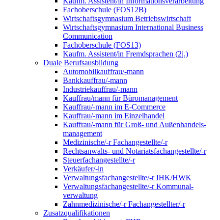
Kaufm. Assistent/in Informationsverarbeitung
Fachoberschule (FOS12B)
Wirtschaftsgymnasium Betriebswirtschaft
Wirtschaftsgymnasium International Business
Communication
Fachoberschule (FOS13)
Kaufm. Assistent/in Fremdsprachen (2j.)
Duale Berufsausbildung
Automobilkauffrau/-mann
Bankkauffrau/-mann
Industriekauffrau/-mann
Kauffrau/mann für Büromanagement
Kauffrau/-mann im E-Commerce
Kauffrau/-mann im Einzelhandel
Kauffrau/-mann für Groß- und Außen­handels­
manage­ment
Medizinische/-r Fachangestellte/-r
Rechtsanwalts- und Notariatsfachangestellte/-r
Steuerfachangestellte/-r
Verkäufer/-in
Verwaltungs­fach­angestellte/-r IHK/HWK
Verwaltungsfach­angestellte/-r Kommunal­
verwaltung
Zahnmedizinische/-r Fachangestellter/-r
Zusatzqualifikationen