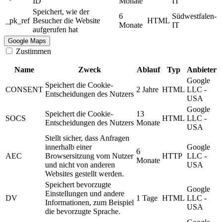
ID
Monate
IT
Speichert, wie der
6
Südwestfalen-
_pk_ref
Besucher die Website
HTML
Monate
IT
aufgerufen hat
Google Maps
Zustimmen
Name
Zweck
Ablauf
Typ
Anbieter
Google
Speichert die Cookie-
CONSENT
2 Jahre
HTML
LLC -
Entscheidungen des Nutzers
USA
Google
Speichert die Cookie-
13
SOCS
HTML
LLC -
Entscheidungen des Nutzers
Monate
USA
Stellt sicher, dass Anfragen
innerhalb einer
Google
6
AEC
Browsersitzung vom Nutzer
HTTP
LLC -
Monate
und nicht von anderen
USA
Websites gestellt werden.
Speichert bevorzugte
Google
Einstellungen und andere
DV
1 Tage
HTML
LLC -
Informationen, zum Beispiel
USA
die bevorzugte Sprache.