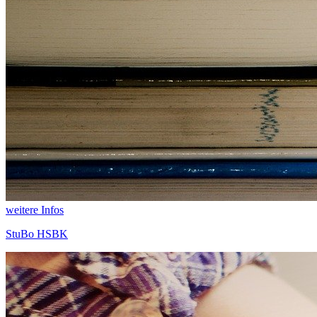
weitere Infos
StuBo HSBK