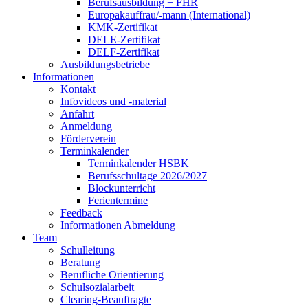
Berufsausbildung + FHR
Europakauffrau/-mann (International)
KMK-Zertifikat
DELE-Zertifikat
DELF-Zertifikat
Ausbildungsbetriebe
Informationen
Kontakt
Infovideos und -material
Anfahrt
Anmeldung
Förderverein
Terminkalender
Terminkalender HSBK
Berufsschultage 2026/2027
Blockunterricht
Ferientermine
Feedback
Informationen Abmeldung
Team
Schulleitung
Beratung
Berufliche Orientierung
Schulsozialarbeit
Clearing-Beauftragte