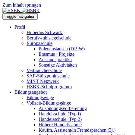
Zum Inhalt springen
Toggle navigation
Profil
Hubertus Schwartz
Berufswahlsiegelschule
Europaschule
Polenaustausch (DPJW)
Erasmus+ Projekte
Auslandspraktika
Sonstige Aktivitäten
Verbraucherschule
SAP-Stützpunktschule
MINT-Netzwerk
HSBK-Schulprogramm
Bildungsangebot
Bildungswege
Vollzeit-Bildungsgänge
Ausbildungsvorbereitung
Handelsschule (Typ I)
Handelsschule (Typ 2)
Höhere Handelsschule
Kaufm. Assistent/in­ Fremdsprachen (3j.)