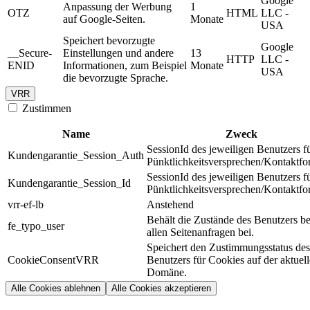
Google
Anpassung der Werbung
1
OTZ
HTML
LLC -
auf Google-Seiten.
Monate
USA
Speichert bevorzugte
Google
__Secure-
Einstellungen und andere
13
HTTP
LLC -
ENID
Informationen, zum Beispiel
Monate
USA
die bevorzugte Sprache.
VRR
Zustimmen
Name
Zweck
SessionId des jeweiligen Benutzers f
Kundengarantie_Session_Auth
Pünktlichkeitsversprechen/Kontaktfo
SessionId des jeweiligen Benutzers f
Kundengarantie_Session_Id
Pünktlichkeitsversprechen/Kontaktfo
vrr-ef-lb
Anstehend
Behält die Zustände des Benutzers be
fe_typo_user
allen Seitenanfragen bei.
Speichert den Zustimmungsstatus des
CookieConsentVRR
Benutzers für Cookies auf der aktuel
Domäne.
Alle Cookies ablehnen
Alle Cookies akzeptieren