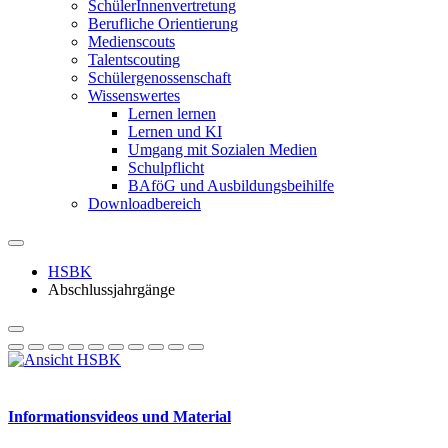
SchülerInnenvertretung
Berufliche Orientierung
Medienscouts
Talentscouting
Schüler­genossen­schaft
Wissenswertes
Lernen lernen
Lernen und KI
Umgang mit Sozialen Medien
Schulpflicht
BAföG und Ausbildungsbeihilfe
Downloadbereich
HSBK
Abschlussjahrgänge
Informationsvideos und Material