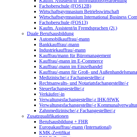
Kaufm. Assistent/in Informationsverarbeitung
Fachoberschule (FOS12B)
Wirtschaftsgymnasium Betriebswirtschaft
Wirtschaftsgymnasium International Business Co
Fachoberschule (FOS13)
Kaufm. Assistent/in Fremdsprachen (2j.)
Duale Berufsausbildung
Automobilkauffrau/-mann
Bankkauffrau/-mann
Industriekauffrau/-mann
Kauffrau/mann für Büromanagement
Kauffrau/-mann im E-Commerce
Kauffrau/-mann im Einzelhandel
Kauffrau/-mann für Groß- und Außen­handels­mana
Medizinische/-r Fachangestellte/-r
Rechtsanwalts- und Notariatsfachangestellte/-r
Steuerfachangestellte/-r
Verkäufer/-in
Verwaltungs­fach­angestellte/-r IHK/HWK
Verwaltungsfach­angestellte/-r Kommunal­verwaltu
Zahnmedizinische/-r Fachangestellter/-r
Zusatzqualifikationen
Berufsausbildung + FHR
Europakauffrau/-mann (International)
KMK-Zertifikat