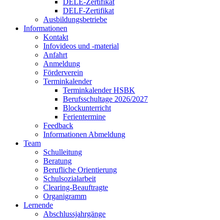
DELE-Zertifikat
DELF-Zertifikat
Ausbildungsbetriebe
Informationen
Kontakt
Infovideos und -material
Anfahrt
Anmeldung
Förderverein
Terminkalender
Terminkalender HSBK
Berufsschultage 2026/2027
Blockunterricht
Ferientermine
Feedback
Informationen Abmeldung
Team
Schulleitung
Beratung
Berufliche Orientierung
Schulsozialarbeit
Clearing-Beauftragte
Organigramm
Lernende
Abschlussjahrgänge