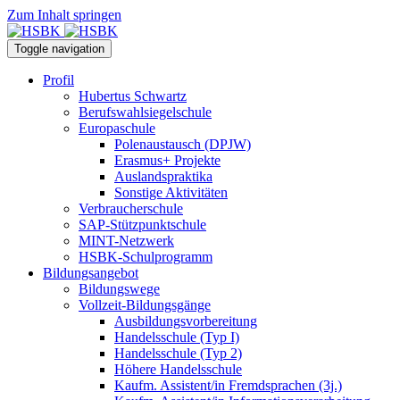
Zum Inhalt springen
Toggle navigation
Profil
Hubertus Schwartz
Berufswahlsiegelschule
Europaschule
Polenaustausch (DPJW)
Erasmus+ Projekte
Auslandspraktika
Sonstige Aktivitäten
Verbraucherschule
SAP-Stützpunktschule
MINT-Netzwerk
HSBK-Schulprogramm
Bildungsangebot
Bildungswege
Vollzeit-Bildungsgänge
Ausbildungsvorbereitung
Handelsschule (Typ I)
Handelsschule (Typ 2)
Höhere Handelsschule
Kaufm. Assistent/in­ Fremdsprachen (3j.)