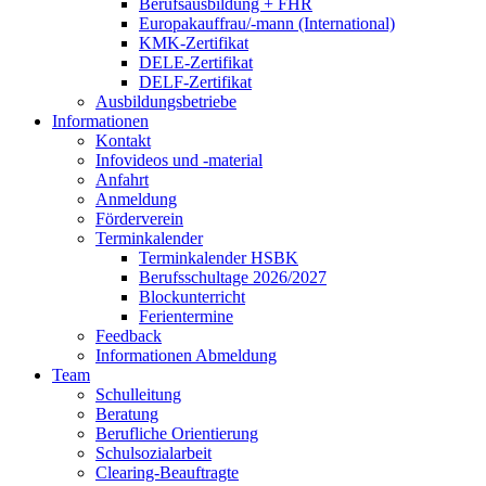
Berufsausbildung + FHR
Europakauffrau/-mann (International)
KMK-Zertifikat
DELE-Zertifikat
DELF-Zertifikat
Ausbildungsbetriebe
Informationen
Kontakt
Infovideos und -material
Anfahrt
Anmeldung
Förderverein
Terminkalender
Terminkalender HSBK
Berufsschultage 2026/2027
Blockunterricht
Ferientermine
Feedback
Informationen Abmeldung
Team
Schulleitung
Beratung
Berufliche Orientierung
Schulsozialarbeit
Clearing-Beauftragte