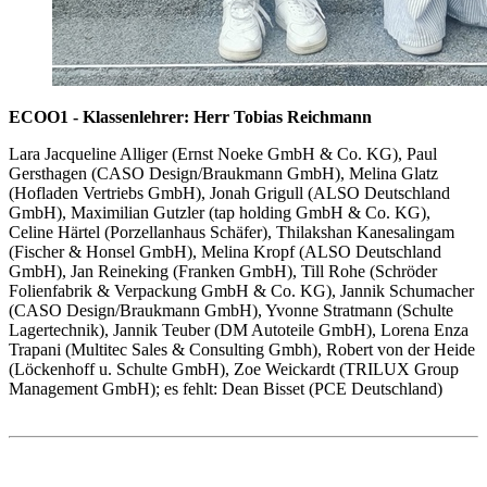
ECOO1 - Klassenlehrer: Herr Tobias Reichmann
Lara Jacqueline Alliger (Ernst Noeke GmbH & Co. KG), Paul
Gersthagen (CASO Design/Braukmann GmbH), Melina Glatz
(Hofladen Vertriebs GmbH), Jonah Grigull (ALSO Deutschland
GmbH), Maximilian Gutzler (tap holding GmbH & Co. KG),
Celine Härtel (Porzellanhaus Schäfer), Thilakshan Kanesalingam
(Fischer & Honsel GmbH), Melina Kropf (ALSO Deutschland
GmbH), Jan Reineking (Franken GmbH), Till Rohe (Schröder
Folienfabrik & Verpackung GmbH & Co. KG), Jannik Schumacher
(CASO Design/Braukmann GmbH), Yvonne Stratmann (Schulte
Lagertechnik), Jannik Teuber (DM Autoteile GmbH), Lorena Enza
Trapani (Multitec Sales & Consulting Gmbh), Robert von der Heide
(Löckenhoff u. Schulte GmbH), Zoe Weickardt (TRILUX Group
Management GmbH); es fehlt: Dean Bisset (PCE Deutschland)