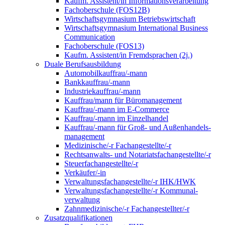
Kaufm. Assistent/in Informationsverarbeitung
Fachoberschule (FOS12B)
Wirtschaftsgymnasium Betriebswirtschaft
Wirtschaftsgymnasium International Business
Communication
Fachoberschule (FOS13)
Kaufm. Assistent/in Fremdsprachen (2j.)
Duale Berufsausbildung
Automobilkauffrau/-mann
Bankkauffrau/-mann
Industriekauffrau/-mann
Kauffrau/mann für Büromanagement
Kauffrau/-mann im E-Commerce
Kauffrau/-mann im Einzelhandel
Kauffrau/-mann für Groß- und Außen­handels­
manage­ment
Medizinische/-r Fachangestellte/-r
Rechtsanwalts- und Notariatsfachangestellte/-r
Steuerfachangestellte/-r
Verkäufer/-in
Verwaltungs­fach­angestellte/-r IHK/HWK
Verwaltungsfach­angestellte/-r Kommunal­
verwaltung
Zahnmedizinische/-r Fachangestellter/-r
Zusatzqualifikationen