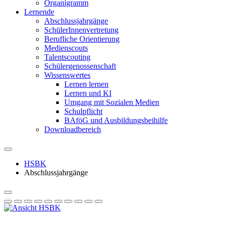
Organigramm
Lernende
Abschlussjahrgänge
SchülerInnenvertretung
Berufliche Orientierung
Medienscouts
Talentscouting
Schüler­genossen­schaft
Wissenswertes
Lernen lernen
Lernen und KI
Umgang mit Sozialen Medien
Schulpflicht
BAföG und Ausbildungsbeihilfe
Downloadbereich
HSBK
Abschlussjahrgänge