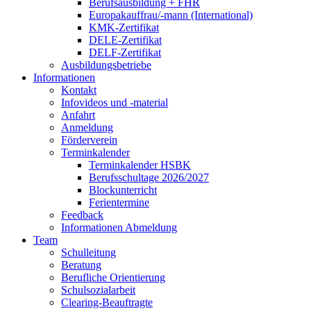
Berufsausbildung + FHR
Europakauffrau/-mann (International)
KMK-Zertifikat
DELE-Zertifikat
DELF-Zertifikat
Ausbildungsbetriebe
Informationen
Kontakt
Infovideos und -material
Anfahrt
Anmeldung
Förderverein
Terminkalender
Terminkalender HSBK
Berufsschultage 2026/2027
Blockunterricht
Ferientermine
Feedback
Informationen Abmeldung
Team
Schulleitung
Beratung
Berufliche Orientierung
Schulsozialarbeit
Clearing-Beauftragte