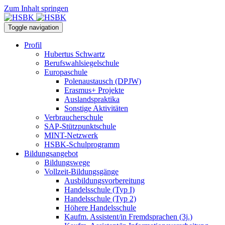
Zum Inhalt springen
Toggle navigation
Profil
Hubertus Schwartz
Berufswahlsiegelschule
Europaschule
Polenaustausch (DPJW)
Erasmus+ Projekte
Auslandspraktika
Sonstige Aktivitäten
Verbraucherschule
SAP-Stützpunktschule
MINT-Netzwerk
HSBK-Schulprogramm
Bildungsangebot
Bildungswege
Vollzeit-Bildungsgänge
Ausbildungsvorbereitung
Handelsschule (Typ I)
Handelsschule (Typ 2)
Höhere Handelsschule
Kaufm. Assistent/in­ Fremdsprachen (3j.)