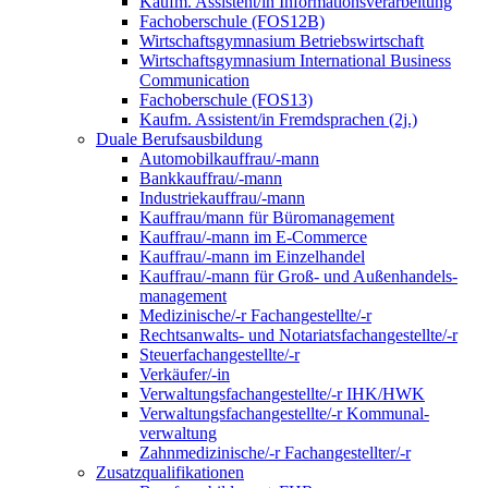
Kaufm. Assistent/in Informationsverarbeitung
Fachoberschule (FOS12B)
Wirtschaftsgymnasium Betriebswirtschaft
Wirtschaftsgymnasium International Business
Communication
Fachoberschule (FOS13)
Kaufm. Assistent/in Fremdsprachen (2j.)
Duale Berufsausbildung
Automobilkauffrau/-mann
Bankkauffrau/-mann
Industriekauffrau/-mann
Kauffrau/mann für Büromanagement
Kauffrau/-mann im E-Commerce
Kauffrau/-mann im Einzelhandel
Kauffrau/-mann für Groß- und Außen­handels­
manage­ment
Medizinische/-r Fachangestellte/-r
Rechtsanwalts- und Notariatsfachangestellte/-r
Steuerfachangestellte/-r
Verkäufer/-in
Verwaltungs­fach­angestellte/-r IHK/HWK
Verwaltungsfach­angestellte/-r Kommunal­
verwaltung
Zahnmedizinische/-r Fachangestellter/-r
Zusatzqualifikationen