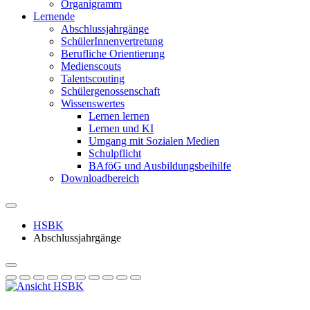
Organigramm
Lernende
Abschlussjahrgänge
SchülerInnenvertretung
Berufliche Orientierung
Medienscouts
Talentscouting
Schüler­genossen­schaft
Wissenswertes
Lernen lernen
Lernen und KI
Umgang mit Sozialen Medien
Schulpflicht
BAföG und Ausbildungsbeihilfe
Downloadbereich
HSBK
Abschlussjahrgänge