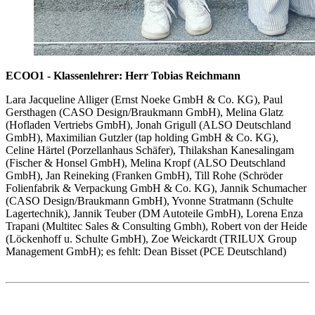
ECOO1 - Klassenlehrer: Herr Tobias Reichmann
Lara Jacqueline Alliger (Ernst Noeke GmbH & Co. KG), Paul
Gersthagen (CASO Design/Braukmann GmbH), Melina Glatz
(Hofladen Vertriebs GmbH), Jonah Grigull (ALSO Deutschland
GmbH), Maximilian Gutzler (tap holding GmbH & Co. KG),
Celine Härtel (Porzellanhaus Schäfer), Thilakshan Kanesalingam
(Fischer & Honsel GmbH), Melina Kropf (ALSO Deutschland
GmbH), Jan Reineking (Franken GmbH), Till Rohe (Schröder
Folienfabrik & Verpackung GmbH & Co. KG), Jannik Schumacher
(CASO Design/Braukmann GmbH), Yvonne Stratmann (Schulte
Lagertechnik), Jannik Teuber (DM Autoteile GmbH), Lorena Enza
Trapani (Multitec Sales & Consulting Gmbh), Robert von der Heide
(Löckenhoff u. Schulte GmbH), Zoe Weickardt (TRILUX Group
Management GmbH); es fehlt: Dean Bisset (PCE Deutschland)