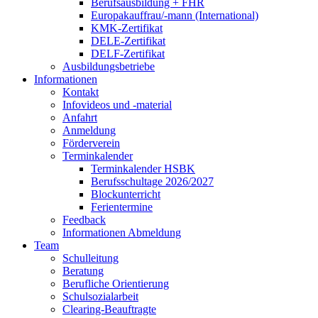
Berufsausbildung + FHR
Europakauffrau/-mann (International)
KMK-Zertifikat
DELE-Zertifikat
DELF-Zertifikat
Ausbildungsbetriebe
Informationen
Kontakt
Infovideos und -material
Anfahrt
Anmeldung
Förderverein
Terminkalender
Terminkalender HSBK
Berufsschultage 2026/2027
Blockunterricht
Ferientermine
Feedback
Informationen Abmeldung
Team
Schulleitung
Beratung
Berufliche Orientierung
Schulsozialarbeit
Clearing-Beauftragte