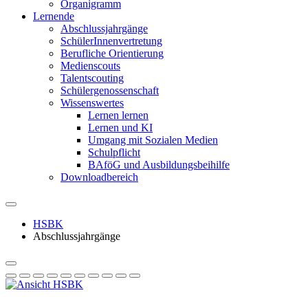
Organigramm
Lernende
Abschlussjahrgänge
SchülerInnenvertretung
Berufliche Orientierung
Medienscouts
Talentscouting
Schüler­genossen­schaft
Wissenswertes
Lernen lernen
Lernen und KI
Umgang mit Sozialen Medien
Schulpflicht
BAföG und Ausbildungsbeihilfe
Downloadbereich
HSBK
Abschlussjahrgänge