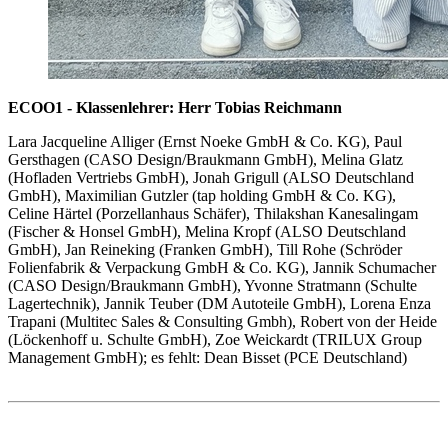
ECOO1 - Klassenlehrer: Herr Tobias Reichmann
Lara Jacqueline Alliger (Ernst Noeke GmbH & Co. KG), Paul
Gersthagen (CASO Design/Braukmann GmbH), Melina Glatz
(Hofladen Vertriebs GmbH), Jonah Grigull (ALSO Deutschland
GmbH), Maximilian Gutzler (tap holding GmbH & Co. KG),
Celine Härtel (Porzellanhaus Schäfer), Thilakshan Kanesalingam
(Fischer & Honsel GmbH), Melina Kropf (ALSO Deutschland
GmbH), Jan Reineking (Franken GmbH), Till Rohe (Schröder
Folienfabrik & Verpackung GmbH & Co. KG), Jannik Schumacher
(CASO Design/Braukmann GmbH), Yvonne Stratmann (Schulte
Lagertechnik), Jannik Teuber (DM Autoteile GmbH), Lorena Enza
Trapani (Multitec Sales & Consulting Gmbh), Robert von der Heide
(Löckenhoff u. Schulte GmbH), Zoe Weickardt (TRILUX Group
Management GmbH); es fehlt: Dean Bisset (PCE Deutschland)