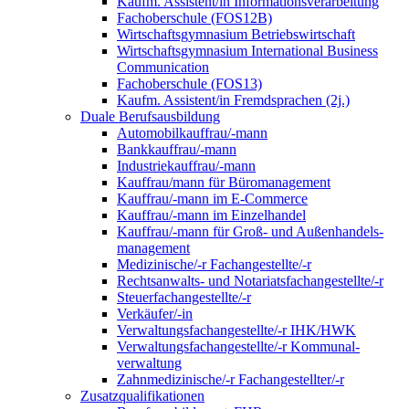
Kaufm. Assistent/in Informationsverarbeitung
Fachoberschule (FOS12B)
Wirtschaftsgymnasium Betriebswirtschaft
Wirtschaftsgymnasium International Business
Communication
Fachoberschule (FOS13)
Kaufm. Assistent/in Fremdsprachen (2j.)
Duale Berufsausbildung
Automobilkauffrau/-mann
Bankkauffrau/-mann
Industriekauffrau/-mann
Kauffrau/mann für Büromanagement
Kauffrau/-mann im E-Commerce
Kauffrau/-mann im Einzelhandel
Kauffrau/-mann für Groß- und Außen­handels­
manage­ment
Medizinische/-r Fachangestellte/-r
Rechtsanwalts- und Notariatsfachangestellte/-r
Steuerfachangestellte/-r
Verkäufer/-in
Verwaltungs­fach­angestellte/-r IHK/HWK
Verwaltungsfach­angestellte/-r Kommunal­
verwaltung
Zahnmedizinische/-r Fachangestellter/-r
Zusatzqualifikationen