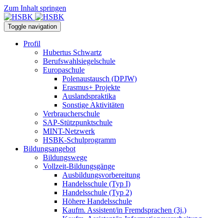
Zum Inhalt springen
Toggle navigation
Profil
Hubertus Schwartz
Berufswahlsiegelschule
Europaschule
Polenaustausch (DPJW)
Erasmus+ Projekte
Auslandspraktika
Sonstige Aktivitäten
Verbraucherschule
SAP-Stützpunktschule
MINT-Netzwerk
HSBK-Schulprogramm
Bildungsangebot
Bildungswege
Vollzeit-Bildungsgänge
Ausbildungsvorbereitung
Handelsschule (Typ I)
Handelsschule (Typ 2)
Höhere Handelsschule
Kaufm. Assistent/in­ Fremdsprachen (3j.)