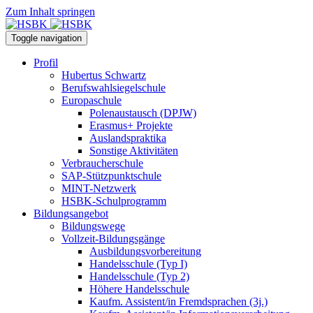
Zum Inhalt springen
Toggle navigation
Profil
Hubertus Schwartz
Berufswahlsiegelschule
Europaschule
Polenaustausch (DPJW)
Erasmus+ Projekte
Auslandspraktika
Sonstige Aktivitäten
Verbraucherschule
SAP-Stützpunktschule
MINT-Netzwerk
HSBK-Schulprogramm
Bildungsangebot
Bildungswege
Vollzeit-Bildungsgänge
Ausbildungsvorbereitung
Handelsschule (Typ I)
Handelsschule (Typ 2)
Höhere Handelsschule
Kaufm. Assistent/in­ Fremdsprachen (3j.)