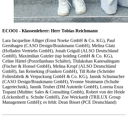
ECOO1 - Klassenlehrer: Herr Tobias Reichmann
Lara Jacqueline Alliger (Ernst Noeke GmbH & Co. KG), Paul
Gersthagen (CASO Design/Braukmann GmbH), Melina Glatz
(Hofladen Vertriebs GmbH), Jonah Grigull (ALSO Deutschland
GmbH), Maximilian Gutzler (tap holding GmbH & Co. KG),
Celine Härtel (Porzellanhaus Schäfer), Thilakshan Kanesalingam
(Fischer & Honsel GmbH), Melina Kropf (ALSO Deutschland
GmbH), Jan Reineking (Franken GmbH), Till Rohe (Schröder
Folienfabrik & Verpackung GmbH & Co. KG), Jannik Schumacher
(CASO Design/Braukmann GmbH), Yvonne Stratmann (Schulte
Lagertechnik), Jannik Teuber (DM Autoteile GmbH), Lorena Enza
Trapani (Multitec Sales & Consulting Gmbh), Robert von der Heide
(Löckenhoff u. Schulte GmbH), Zoe Weickardt (TRILUX Group
Management GmbH); es fehlt: Dean Bisset (PCE Deutschland)