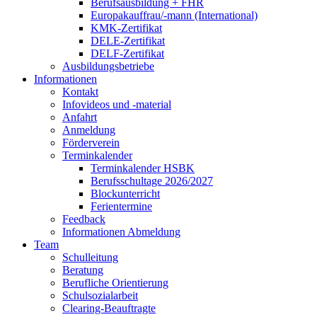
Berufsausbildung + FHR
Europakauffrau/-mann (International)
KMK-Zertifikat
DELE-Zertifikat
DELF-Zertifikat
Ausbildungsbetriebe
Informationen
Kontakt
Infovideos und -material
Anfahrt
Anmeldung
Förderverein
Terminkalender
Terminkalender HSBK
Berufsschultage 2026/2027
Blockunterricht
Ferientermine
Feedback
Informationen Abmeldung
Team
Schulleitung
Beratung
Berufliche Orientierung
Schulsozialarbeit
Clearing-Beauftragte