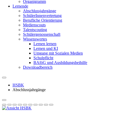
Organigramm
Lernende
Abschlussjahrgänge
SchülerInnenvertretung
Berufliche Orientierung
Medienscouts
Talentscouting
Schüler­genossen­schaft
Wissenswertes
Lernen lernen
Lernen und KI
Umgang mit Sozialen Medien
Schulpflicht
BAföG und Ausbildungsbeihilfe
Downloadbereich
HSBK
Abschlussjahrgänge