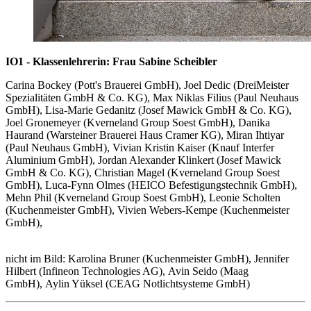
IO1 - Klassenlehrerin: Frau Sabine Scheibler
Carina Bockey (Pott's Brauerei GmbH), Joel Dedic (DreiMeister
Spezialitäten GmbH & Co. KG), Max Niklas Filius (Paul Neuhaus
GmbH), Lisa-Marie Gedanitz (Josef Mawick GmbH & Co. KG),
Joel Gronemeyer (Kverneland Group Soest GmbH), Danika
Haurand (Warsteiner Brauerei Haus Cramer KG), Miran Ihtiyar
(Paul Neuhaus GmbH), Vivian Kristin Kaiser (Knauf Interfer
Aluminium GmbH), Jordan Alexander Klinkert (Josef Mawick
GmbH & Co. KG), Christian Magel (Kverneland Group Soest
GmbH), Luca-Fynn Olmes (HEICO Befestigungstechnik GmbH),
Mehn Phil (Kverneland Group Soest GmbH), Leonie Scholten
(Kuchenmeister GmbH), Vivien Webers-Kempe (Kuchenmeister
GmbH),
nicht im Bild: Karolina Bruner (Kuchenmeister GmbH), Jennifer
Hilbert (Infineon Technologies AG), Avin Seido (Maag
GmbH), Aylin Yüksel (CEAG Notlichtsysteme GmbH)