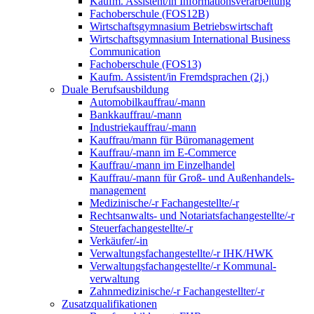
Kaufm. Assistent/in Informationsverarbeitung
Fachoberschule (FOS12B)
Wirtschaftsgymnasium Betriebswirtschaft
Wirtschaftsgymnasium International Business
Communication
Fachoberschule (FOS13)
Kaufm. Assistent/in Fremdsprachen (2j.)
Duale Berufsausbildung
Automobilkauffrau/-mann
Bankkauffrau/-mann
Industriekauffrau/-mann
Kauffrau/mann für Büromanagement
Kauffrau/-mann im E-Commerce
Kauffrau/-mann im Einzelhandel
Kauffrau/-mann für Groß- und Außen­handels­
manage­ment
Medizinische/-r Fachangestellte/-r
Rechtsanwalts- und Notariatsfachangestellte/-r
Steuerfachangestellte/-r
Verkäufer/-in
Verwaltungs­fach­angestellte/-r IHK/HWK
Verwaltungsfach­angestellte/-r Kommunal­
verwaltung
Zahnmedizinische/-r Fachangestellter/-r
Zusatzqualifikationen