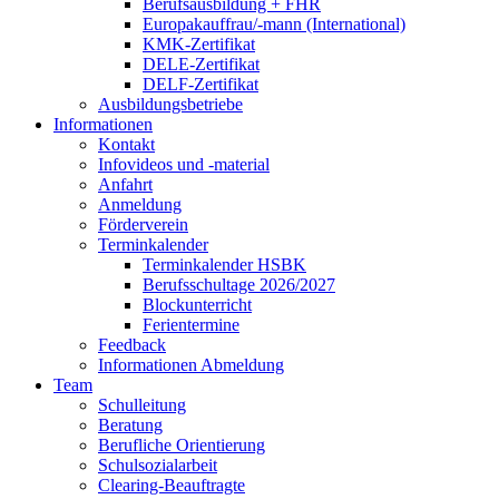
Berufsausbildung + FHR
Europakauffrau/-mann (International)
KMK-Zertifikat
DELE-Zertifikat
DELF-Zertifikat
Ausbildungsbetriebe
Informationen
Kontakt
Infovideos und -material
Anfahrt
Anmeldung
Förderverein
Terminkalender
Terminkalender HSBK
Berufsschultage 2026/2027
Blockunterricht
Ferientermine
Feedback
Informationen Abmeldung
Team
Schulleitung
Beratung
Berufliche Orientierung
Schulsozialarbeit
Clearing-Beauftragte