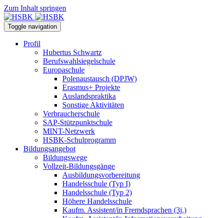
Zum Inhalt springen
Toggle navigation
Profil
Hubertus Schwartz
Berufswahlsiegelschule
Europaschule
Polenaustausch (DPJW)
Erasmus+ Projekte
Auslandspraktika
Sonstige Aktivitäten
Verbraucherschule
SAP-Stützpunktschule
MINT-Netzwerk
HSBK-Schulprogramm
Bildungsangebot
Bildungswege
Vollzeit-Bildungsgänge
Ausbildungsvorbereitung
Handelsschule (Typ I)
Handelsschule (Typ 2)
Höhere Handelsschule
Kaufm. Assistent/in­ Fremdsprachen (3j.)