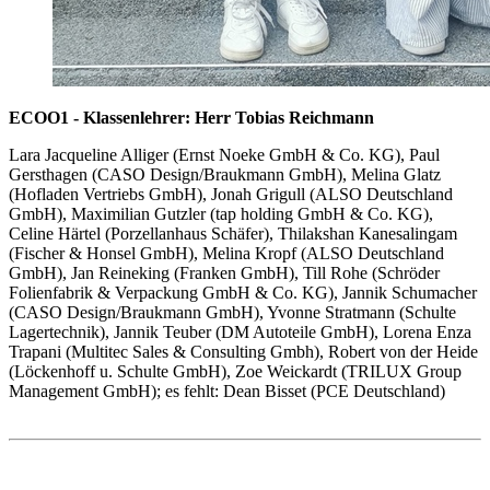
ECOO1 - Klassenlehrer: Herr Tobias Reichmann
Lara Jacqueline Alliger (Ernst Noeke GmbH & Co. KG), Paul
Gersthagen (CASO Design/Braukmann GmbH), Melina Glatz
(Hofladen Vertriebs GmbH), Jonah Grigull (ALSO Deutschland
GmbH), Maximilian Gutzler (tap holding GmbH & Co. KG),
Celine Härtel (Porzellanhaus Schäfer), Thilakshan Kanesalingam
(Fischer & Honsel GmbH), Melina Kropf (ALSO Deutschland
GmbH), Jan Reineking (Franken GmbH), Till Rohe (Schröder
Folienfabrik & Verpackung GmbH & Co. KG), Jannik Schumacher
(CASO Design/Braukmann GmbH), Yvonne Stratmann (Schulte
Lagertechnik), Jannik Teuber (DM Autoteile GmbH), Lorena Enza
Trapani (Multitec Sales & Consulting Gmbh), Robert von der Heide
(Löckenhoff u. Schulte GmbH), Zoe Weickardt (TRILUX Group
Management GmbH); es fehlt: Dean Bisset (PCE Deutschland)