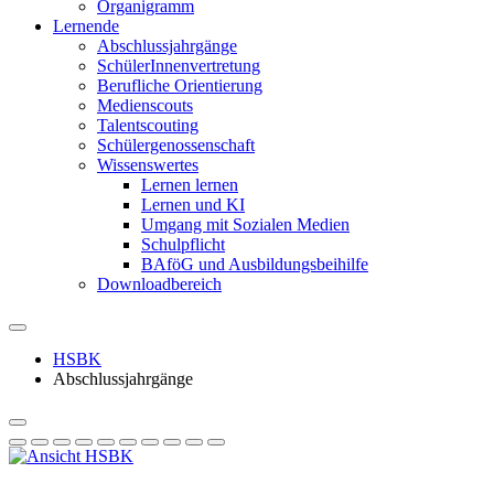
Organigramm
Lernende
Abschlussjahrgänge
SchülerInnenvertretung
Berufliche Orientierung
Medienscouts
Talentscouting
Schüler­genossen­schaft
Wissenswertes
Lernen lernen
Lernen und KI
Umgang mit Sozialen Medien
Schulpflicht
BAföG und Ausbildungsbeihilfe
Downloadbereich
HSBK
Abschlussjahrgänge