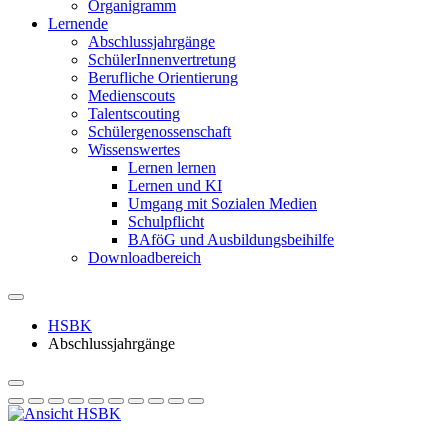
Organigramm
Lernende
Abschlussjahrgänge
SchülerInnenvertretung
Berufliche Orientierung
Medienscouts
Talentscouting
Schüler­genossen­schaft
Wissenswertes
Lernen lernen
Lernen und KI
Umgang mit Sozialen Medien
Schulpflicht
BAföG und Ausbildungsbeihilfe
Downloadbereich
HSBK
Abschlussjahrgänge