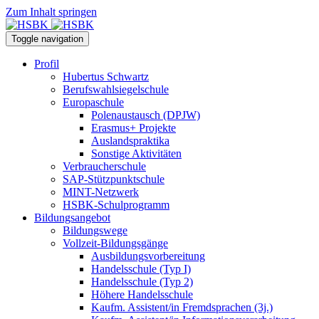
Zum Inhalt springen
Toggle navigation
Profil
Hubertus Schwartz
Berufswahlsiegelschule
Europaschule
Polenaustausch (DPJW)
Erasmus+ Projekte
Auslandspraktika
Sonstige Aktivitäten
Verbraucherschule
SAP-Stützpunktschule
MINT-Netzwerk
HSBK-Schulprogramm
Bildungsangebot
Bildungswege
Vollzeit-Bildungsgänge
Ausbildungsvorbereitung
Handelsschule (Typ I)
Handelsschule (Typ 2)
Höhere Handelsschule
Kaufm. Assistent/in­ Fremdsprachen (3j.)