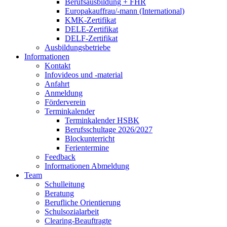
Berufsausbildung + FHR
Europakauffrau/-mann (International)
KMK-Zertifikat
DELE-Zertifikat
DELF-Zertifikat
Ausbildungsbetriebe
Informationen
Kontakt
Infovideos und -material
Anfahrt
Anmeldung
Förderverein
Terminkalender
Terminkalender HSBK
Berufsschultage 2026/2027
Blockunterricht
Ferientermine
Feedback
Informationen Abmeldung
Team
Schulleitung
Beratung
Berufliche Orientierung
Schulsozialarbeit
Clearing-Beauftragte