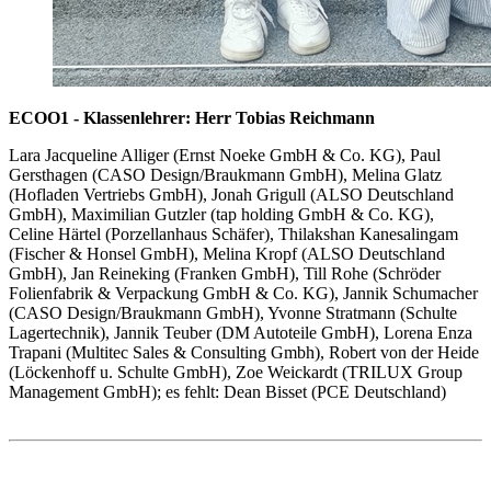
ECOO1 - Klassenlehrer: Herr Tobias Reichmann
Lara Jacqueline Alliger (Ernst Noeke GmbH & Co. KG), Paul
Gersthagen (CASO Design/Braukmann GmbH), Melina Glatz
(Hofladen Vertriebs GmbH), Jonah Grigull (ALSO Deutschland
GmbH), Maximilian Gutzler (tap holding GmbH & Co. KG),
Celine Härtel (Porzellanhaus Schäfer), Thilakshan Kanesalingam
(Fischer & Honsel GmbH), Melina Kropf (ALSO Deutschland
GmbH), Jan Reineking (Franken GmbH), Till Rohe (Schröder
Folienfabrik & Verpackung GmbH & Co. KG), Jannik Schumacher
(CASO Design/Braukmann GmbH), Yvonne Stratmann (Schulte
Lagertechnik), Jannik Teuber (DM Autoteile GmbH), Lorena Enza
Trapani (Multitec Sales & Consulting Gmbh), Robert von der Heide
(Löckenhoff u. Schulte GmbH), Zoe Weickardt (TRILUX Group
Management GmbH); es fehlt: Dean Bisset (PCE Deutschland)