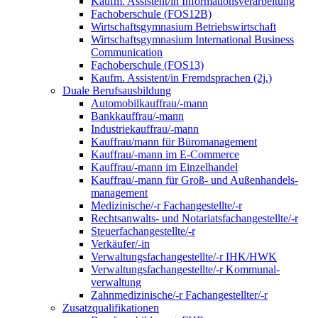
Kaufm. Assistent/in Informationsverarbeitung
Fachoberschule (FOS12B)
Wirtschaftsgymnasium Betriebswirtschaft
Wirtschaftsgymnasium International Business
Communication
Fachoberschule (FOS13)
Kaufm. Assistent/in Fremdsprachen (2j.)
Duale Berufsausbildung
Automobilkauffrau/-mann
Bankkauffrau/-mann
Industriekauffrau/-mann
Kauffrau/mann für Büromanagement
Kauffrau/-mann im E-Commerce
Kauffrau/-mann im Einzelhandel
Kauffrau/-mann für Groß- und Außen­handels­
manage­ment
Medizinische/-r Fachangestellte/-r
Rechtsanwalts- und Notariatsfachangestellte/-r
Steuerfachangestellte/-r
Verkäufer/-in
Verwaltungs­fach­angestellte/-r IHK/HWK
Verwaltungsfach­angestellte/-r Kommunal­
verwaltung
Zahnmedizinische/-r Fachangestellter/-r
Zusatzqualifikationen