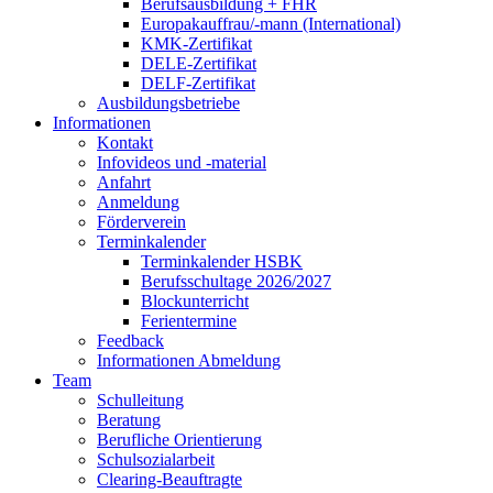
Berufsausbildung + FHR
Europakauffrau/-mann (International)
KMK-Zertifikat
DELE-Zertifikat
DELF-Zertifikat
Ausbildungsbetriebe
Informationen
Kontakt
Infovideos und -material
Anfahrt
Anmeldung
Förderverein
Terminkalender
Terminkalender HSBK
Berufsschultage 2026/2027
Blockunterricht
Ferientermine
Feedback
Informationen Abmeldung
Team
Schulleitung
Beratung
Berufliche Orientierung
Schulsozialarbeit
Clearing-Beauftragte