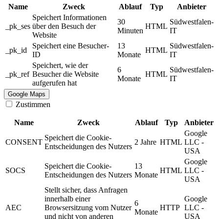
Name
Zweck
Ablauf
Typ
Anbieter
Speichert Informationen
30
Südwestfalen-
_pk_ses
über den Besuch der
HTML
Minuten
IT
Website
Speichert eine Besucher-
13
Südwestfalen-
_pk_id
HTML
ID
Monate
IT
Speichert, wie der
6
Südwestfalen-
_pk_ref
Besucher die Website
HTML
Monate
IT
aufgerufen hat
Google Maps
Zustimmen
Name
Zweck
Ablauf
Typ
Anbieter
Google
Speichert die Cookie-
CONSENT
2 Jahre
HTML
LLC -
Entscheidungen des Nutzers
USA
Google
Speichert die Cookie-
13
SOCS
HTML
LLC -
Entscheidungen des Nutzers
Monate
USA
Stellt sicher, dass Anfragen
innerhalb einer
Google
6
AEC
Browsersitzung vom Nutzer
HTTP
LLC -
Monate
und nicht von anderen
USA