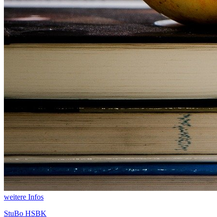
weitere Infos
StuBo HSBK