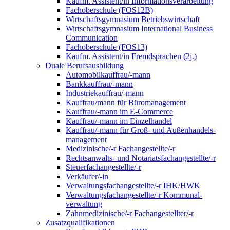
Kaufm. Assistent/in Informationsverarbeitung
Fachoberschule (FOS12B)
Wirtschaftsgymnasium Betriebswirtschaft
Wirtschaftsgymnasium International Business
Communication
Fachoberschule (FOS13)
Kaufm. Assistent/in Fremdsprachen (2j.)
Duale Berufsausbildung
Automobilkauffrau/-mann
Bankkauffrau/-mann
Industriekauffrau/-mann
Kauffrau/mann für Büromanagement
Kauffrau/-mann im E-Commerce
Kauffrau/-mann im Einzelhandel
Kauffrau/-mann für Groß- und Außen­handels­
manage­ment
Medizinische/-r Fachangestellte/-r
Rechtsanwalts- und Notariatsfachangestellte/-r
Steuerfachangestellte/-r
Verkäufer/-in
Verwaltungs­fach­angestellte/-r IHK/HWK
Verwaltungsfach­angestellte/-r Kommunal­
verwaltung
Zahnmedizinische/-r Fachangestellter/-r
Zusatzqualifikationen