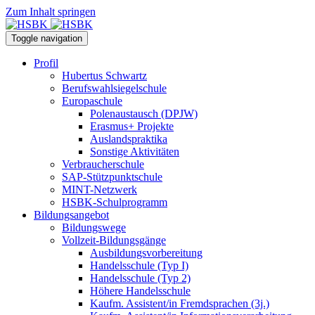
Zum Inhalt springen
Toggle navigation
Profil
Hubertus Schwartz
Berufswahlsiegelschule
Europaschule
Polenaustausch (DPJW)
Erasmus+ Projekte
Auslandspraktika
Sonstige Aktivitäten
Verbraucherschule
SAP-Stützpunktschule
MINT-Netzwerk
HSBK-Schulprogramm
Bildungsangebot
Bildungswege
Vollzeit-Bildungsgänge
Ausbildungsvorbereitung
Handelsschule (Typ I)
Handelsschule (Typ 2)
Höhere Handelsschule
Kaufm. Assistent/in­ Fremdsprachen (3j.)