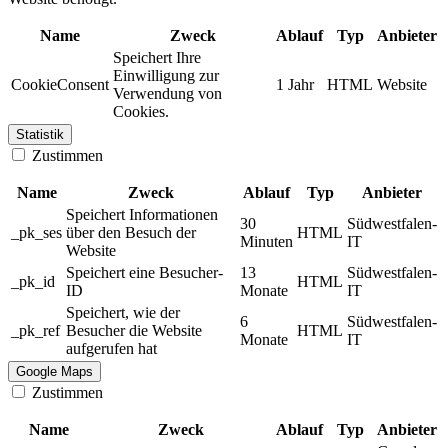
Name
Zweck
Ablauf
Typ
Anbieter
Speichert Ihre
Einwilligung zur
CookieConsent
1 Jahr
HTML
Website
Verwendung von
Cookies.
Statistik
Zustimmen
Name
Zweck
Ablauf
Typ
Anbieter
Speichert Informationen
30
Südwestfalen-
_pk_ses
über den Besuch der
HTML
Minuten
IT
Website
Speichert eine Besucher-
13
Südwestfalen-
_pk_id
HTML
ID
Monate
IT
Speichert, wie der
6
Südwestfalen-
_pk_ref
Besucher die Website
HTML
Monate
IT
aufgerufen hat
Google Maps
Zustimmen
Name
Zweck
Ablauf
Typ
Anbieter