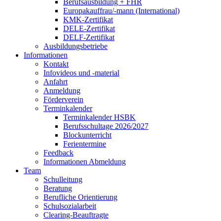
Berufsausbildung + FHR
Europakauffrau/-mann (International)
KMK-Zertifikat
DELE-Zertifikat
DELF-Zertifikat
Ausbildungsbetriebe
Informationen
Kontakt
Infovideos und -material
Anfahrt
Anmeldung
Förderverein
Terminkalender
Terminkalender HSBK
Berufsschultage 2026/2027
Blockunterricht
Ferientermine
Feedback
Informationen Abmeldung
Team
Schulleitung
Beratung
Berufliche Orientierung
Schulsozialarbeit
Clearing-Beauftragte