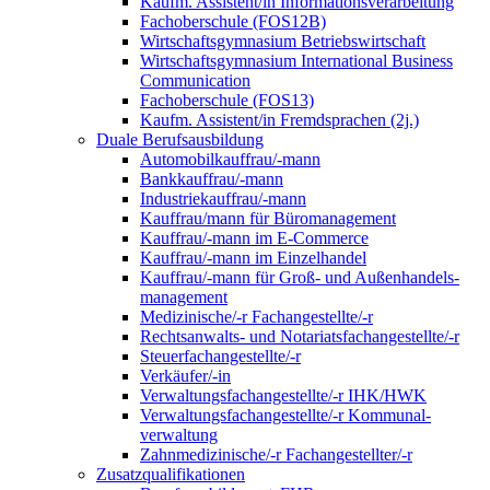
Kaufm. Assistent/in Informationsverarbeitung
Fachoberschule (FOS12B)
Wirtschaftsgymnasium Betriebswirtschaft
Wirtschaftsgymnasium International Business
Communication
Fachoberschule (FOS13)
Kaufm. Assistent/in Fremdsprachen (2j.)
Duale Berufsausbildung
Automobilkauffrau/-mann
Bankkauffrau/-mann
Industriekauffrau/-mann
Kauffrau/mann für Büromanagement
Kauffrau/-mann im E-Commerce
Kauffrau/-mann im Einzelhandel
Kauffrau/-mann für Groß- und Außen­handels­
manage­ment
Medizinische/-r Fachangestellte/-r
Rechtsanwalts- und Notariatsfachangestellte/-r
Steuerfachangestellte/-r
Verkäufer/-in
Verwaltungs­fach­angestellte/-r IHK/HWK
Verwaltungsfach­angestellte/-r Kommunal­
verwaltung
Zahnmedizinische/-r Fachangestellter/-r
Zusatzqualifikationen