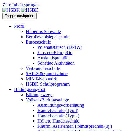
Zum Inhalt springen
Toggle navigation
Profil
Hubertus Schwartz
Berufswahlsiegelschule
Europaschule
Polenaustausch (DPJW)
Erasmus+ Projekte
Auslandspraktika
Sonstige Aktivitäten
Verbraucherschule
SAP-Stützpunktschule
MINT-Netzwerk
HSBK-Schulprogramm
Bildungsangebot
Bildungswege
Vollzeit-Bildungsgänge
Ausbildungsvorbereitung
Handelsschule (Typ I)
Handelsschule (Typ 2)
Höhere Handelsschule
Kaufm. Assistent/in­ Fremdsprachen (3j.)