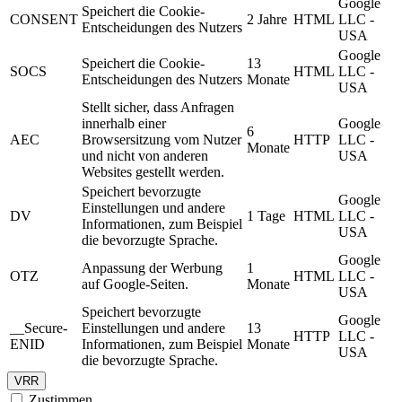
Google
Speichert die Cookie-
CONSENT
2 Jahre
HTML
LLC -
Entscheidungen des Nutzers
USA
Google
Speichert die Cookie-
13
SOCS
HTML
LLC -
Entscheidungen des Nutzers
Monate
USA
Stellt sicher, dass Anfragen
innerhalb einer
Google
6
AEC
Browsersitzung vom Nutzer
HTTP
LLC -
Monate
und nicht von anderen
USA
Websites gestellt werden.
Speichert bevorzugte
Google
Einstellungen und andere
DV
1 Tage
HTML
LLC -
Informationen, zum Beispiel
USA
die bevorzugte Sprache.
Google
Anpassung der Werbung
1
OTZ
HTML
LLC -
auf Google-Seiten.
Monate
USA
Speichert bevorzugte
Google
__Secure-
Einstellungen und andere
13
HTTP
LLC -
ENID
Informationen, zum Beispiel
Monate
USA
die bevorzugte Sprache.
VRR
Zustimmen