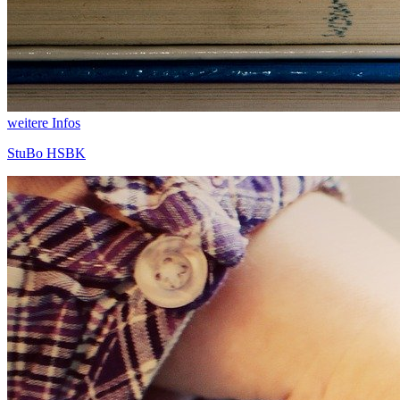
weitere Infos
StuBo HSBK