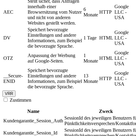
Stellt sicher, dass Anfragen
innerhalb einer
Google
6
AEC
Browsersitzung vom Nutzer
HTTP
LLC -
Monate
und nicht von anderen
USA
Websites gestellt werden.
Speichert bevorzugte
Google
Einstellungen und andere
DV
1 Tage
HTML
LLC -
Informationen, zum Beispiel
USA
die bevorzugte Sprache.
Google
Anpassung der Werbung
1
OTZ
HTML
LLC -
auf Google-Seiten.
Monate
USA
Speichert bevorzugte
Google
__Secure-
Einstellungen und andere
13
HTTP
LLC -
ENID
Informationen, zum Beispiel
Monate
USA
die bevorzugte Sprache.
VRR
Zustimmen
Name
Zweck
SessionId des jeweiligen Benutzers f
Kundengarantie_Session_Auth
Pünktlichkeitsversprechen/Kontaktfo
SessionId des jeweiligen Benutzers f
Kundengarantie_Session_Id
Pünktlichkeitsversprechen/Kontaktfo