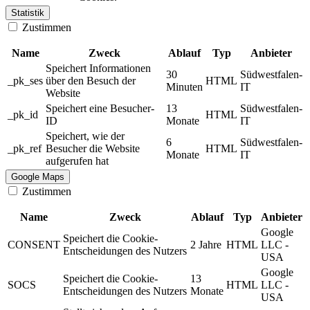
Statistik
Zustimmen
Name
Zweck
Ablauf
Typ
Anbieter
Speichert Informationen
30
Südwestfalen-
_pk_ses
über den Besuch der
HTML
Minuten
IT
Website
Speichert eine Besucher-
13
Südwestfalen-
_pk_id
HTML
ID
Monate
IT
Speichert, wie der
6
Südwestfalen-
_pk_ref
Besucher die Website
HTML
Monate
IT
aufgerufen hat
Google Maps
Zustimmen
Name
Zweck
Ablauf
Typ
Anbieter
Google
Speichert die Cookie-
CONSENT
2 Jahre
HTML
LLC -
Entscheidungen des Nutzers
USA
Google
Speichert die Cookie-
13
SOCS
HTML
LLC -
Entscheidungen des Nutzers
Monate
USA