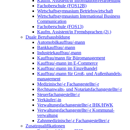
Kaufm. Assistent/in Informationsverarbeitung
Fachoberschule (FOS12B)
Wirtschaftsgymnasium Betriebswirtschaft
Wirtschaftsgymnasium International Business
Communication
Fachoberschule (FOS13)
Kaufm. Assistent/in Fremdsprachen (2j.)
Duale Berufsausbildung
Automobilkauffrau/-mann
Bankkauffrau/-mann
Industriekauffrau/-mann
Kauffrau/mann für Büromanagement
Kauffrau/-mann im E-Commerce
Kauffrau/-mann im Einzelhandel
Kauffrau/-mann für Groß- und Außen­handels­
manage­ment
Medizinische/-r Fachangestellte/-r
Rechtsanwalts- und Notariatsfachangestellte/-r
Steuerfachangestellte/-r
Verkäufer/-in
Verwaltungs­fach­angestellte/-r IHK/HWK
Verwaltungsfach­angestellte/-r Kommunal­
verwaltung
Zahnmedizinische/-r Fachangestellter/-r
Zusatzqualifikationen