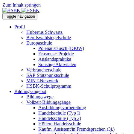
Zum Inhalt springen
Toggle navigation
Profil
Hubertus Schwartz
Berufswahlsiegelschule
Europaschule
Polenaustausch (DPJW)
Erasmus+ Projekte
Auslandspraktika
Sonstige Aktivitäten
Verbraucherschule
SAP-Stützpunktschule
MINT-Netzwerk
HSBK-Schulprogramm
Bildungsangebot
Bildungswege
Vollzeit-Bildungsgänge
Ausbildungsvorbereitung
Handelsschule (Typ I)
Handelsschule (Typ 2)
Höhere Handelsschule
Kaufm. Assistent/in­ Fremdsprachen (3j.)