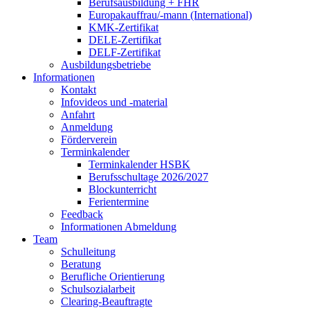
Berufsausbildung + FHR
Europakauffrau/-mann (International)
KMK-Zertifikat
DELE-Zertifikat
DELF-Zertifikat
Ausbildungsbetriebe
Informationen
Kontakt
Infovideos und -material
Anfahrt
Anmeldung
Förderverein
Terminkalender
Terminkalender HSBK
Berufsschultage 2026/2027
Blockunterricht
Ferientermine
Feedback
Informationen Abmeldung
Team
Schulleitung
Beratung
Berufliche Orientierung
Schulsozialarbeit
Clearing-Beauftragte