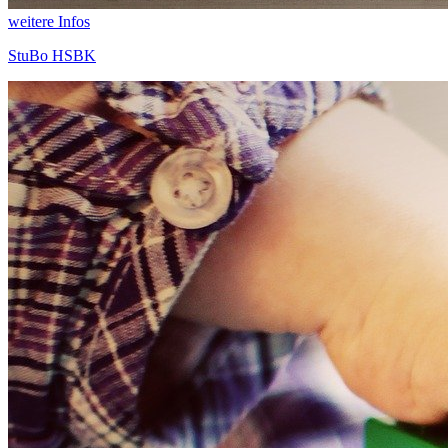
weitere Infos
StuBo HSBK