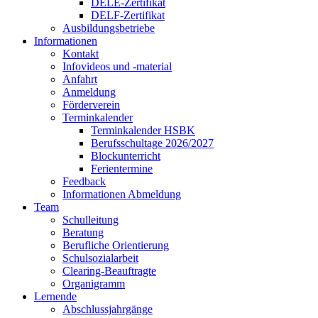
DELE-Zertifikat
DELF-Zertifikat
Ausbildungsbetriebe
Informationen
Kontakt
Infovideos und -material
Anfahrt
Anmeldung
Förderverein
Terminkalender
Terminkalender HSBK
Berufsschultage 2026/2027
Blockunterricht
Ferientermine
Feedback
Informationen Abmeldung
Team
Schulleitung
Beratung
Berufliche Orientierung
Schulsozialarbeit
Clearing-Beauftragte
Organigramm
Lernende
Abschlussjahrgänge