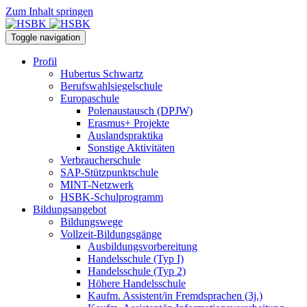
Zum Inhalt springen
Toggle navigation
Profil
Hubertus Schwartz
Berufswahlsiegelschule
Europaschule
Polenaustausch (DPJW)
Erasmus+ Projekte
Auslandspraktika
Sonstige Aktivitäten
Verbraucherschule
SAP-Stützpunktschule
MINT-Netzwerk
HSBK-Schulprogramm
Bildungsangebot
Bildungswege
Vollzeit-Bildungsgänge
Ausbildungsvorbereitung
Handelsschule (Typ I)
Handelsschule (Typ 2)
Höhere Handelsschule
Kaufm. Assistent/in­ Fremdsprachen (3j.)