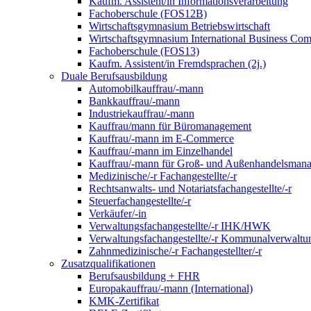
Kaufm. Assistent/in Informationsverarbeitung
Fachoberschule (FOS12B)
Wirtschaftsgymnasium Betriebswirtschaft
Wirtschaftsgymnasium International Business Co
Fachoberschule (FOS13)
Kaufm. Assistent/in Fremdsprachen (2j.)
Duale Berufsausbildung
Automobilkauffrau/-mann
Bankkauffrau/-mann
Industriekauffrau/-mann
Kauffrau/mann für Büromanagement
Kauffrau/-mann im E-Commerce
Kauffrau/-mann im Einzelhandel
Kauffrau/-mann für Groß- und Außen­handels­mana
Medizinische/-r Fachangestellte/-r
Rechtsanwalts- und Notariatsfachangestellte/-r
Steuerfachangestellte/-r
Verkäufer/-in
Verwaltungs­fach­angestellte/-r IHK/HWK
Verwaltungsfach­angestellte/-r Kommunal­verwaltu
Zahnmedizinische/-r Fachangestellter/-r
Zusatzqualifikationen
Berufsausbildung + FHR
Europakauffrau/-mann (International)
KMK-Zertifikat