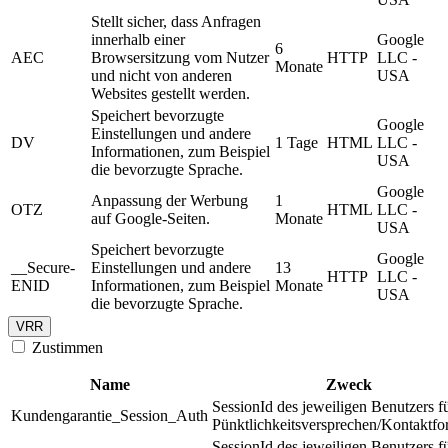
Stellt sicher, dass Anfragen
innerhalb einer
Google
6
AEC
Browsersitzung vom Nutzer
HTTP
LLC -
Monate
und nicht von anderen
USA
Websites gestellt werden.
Speichert bevorzugte
Google
Einstellungen und andere
DV
1 Tage
HTML
LLC -
Informationen, zum Beispiel
USA
die bevorzugte Sprache.
Google
Anpassung der Werbung
1
OTZ
HTML
LLC -
auf Google-Seiten.
Monate
USA
Speichert bevorzugte
Google
__Secure-
Einstellungen und andere
13
HTTP
LLC -
ENID
Informationen, zum Beispiel
Monate
USA
die bevorzugte Sprache.
VRR
Zustimmen
Name
Zweck
SessionId des jeweiligen Benutzers f
Kundengarantie_Session_Auth
Pünktlichkeitsversprechen/Kontaktfo
SessionId des jeweiligen Benutzers f