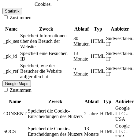
Cookies.
Statistik
Zustimmen
Name
Zweck
Ablauf
Typ
Anbieter
Speichert Informationen
30
Südwestfalen-
_pk_ses
über den Besuch der
HTML
Minuten
IT
Website
Speichert eine Besucher-
13
Südwestfalen-
_pk_id
HTML
ID
Monate
IT
Speichert, wie der
6
Südwestfalen-
_pk_ref
Besucher die Website
HTML
Monate
IT
aufgerufen hat
Google Maps
Zustimmen
Name
Zweck
Ablauf
Typ
Anbieter
Google
Speichert die Cookie-
CONSENT
2 Jahre
HTML
LLC -
Entscheidungen des Nutzers
USA
Google
Speichert die Cookie-
13
SOCS
HTML
LLC -
Entscheidungen des Nutzers
Monate
USA