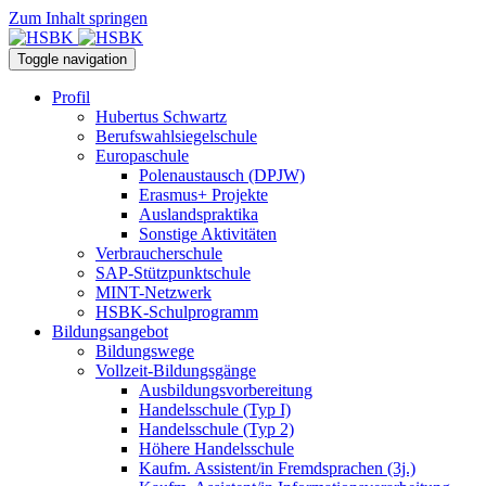
Zum Inhalt springen
Toggle navigation
Profil
Hubertus Schwartz
Berufswahlsiegelschule
Europaschule
Polenaustausch (DPJW)
Erasmus+ Projekte
Auslandspraktika
Sonstige Aktivitäten
Verbraucherschule
SAP-Stützpunktschule
MINT-Netzwerk
HSBK-Schulprogramm
Bildungsangebot
Bildungswege
Vollzeit-Bildungsgänge
Ausbildungsvorbereitung
Handelsschule (Typ I)
Handelsschule (Typ 2)
Höhere Handelsschule
Kaufm. Assistent/in­ Fremdsprachen (3j.)