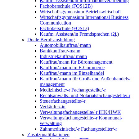
Kaufm. Assistent/in Informationsverarbeitung
Fachoberschule (FOS12B)
Wirtschaftsgymnasium Betriebswirtschaft
Wirtschaftsgymnasium International Business
Communication
Fachoberschule (FOS13)
Kaufm. Assistent/in Fremdsprachen (2j.)
Duale Berufsausbildung
Automobilkauffrau/-mann
Bankkauffrau/-mann
Industriekauffrau/-mann
Kauffrau/mann für Büromanagement
Kauffrau/-mann im E-Commerce
Kauffrau/-mann im Einzelhandel
Kauffrau/-mann für Groß- und Außen­handels­
manage­ment
Medizinische/-r Fachangestellte/-r
Rechtsanwalts- und Notariatsfachangestellte/-r
Steuerfachangestellte/-r
Verkäufer/-in
Verwaltungs­fach­angestellte/-r IHK/HWK
Verwaltungsfach­angestellte/-r Kommunal­
verwaltung
Zahnmedizinische/-r Fachangestellter/-r
Zusatzqualifikationen