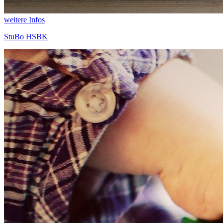
weitere Infos
StuBo HSBK