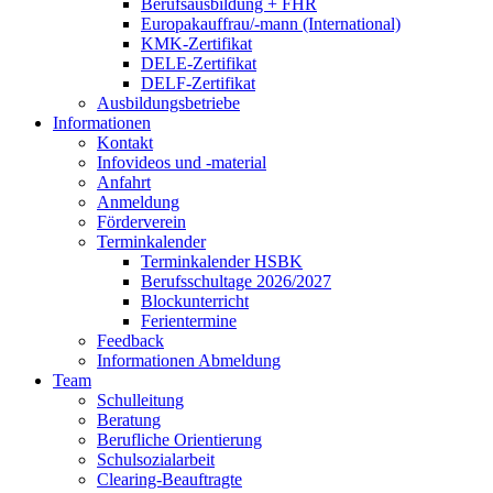
Berufsausbildung + FHR
Europakauffrau/-mann (International)
KMK-Zertifikat
DELE-Zertifikat
DELF-Zertifikat
Ausbildungsbetriebe
Informationen
Kontakt
Infovideos und -material
Anfahrt
Anmeldung
Förderverein
Terminkalender
Terminkalender HSBK
Berufsschultage 2026/2027
Blockunterricht
Ferientermine
Feedback
Informationen Abmeldung
Team
Schulleitung
Beratung
Berufliche Orientierung
Schulsozialarbeit
Clearing-Beauftragte