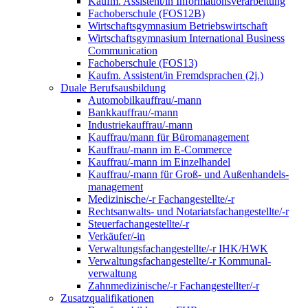
Kaufm. Assistent/in Informationsverarbeitung
Fachoberschule (FOS12B)
Wirtschaftsgymnasium Betriebswirtschaft
Wirtschaftsgymnasium International Business
Communication
Fachoberschule (FOS13)
Kaufm. Assistent/in Fremdsprachen (2j.)
Duale Berufsausbildung
Automobilkauffrau/-mann
Bankkauffrau/-mann
Industriekauffrau/-mann
Kauffrau/mann für Büromanagement
Kauffrau/-mann im E-Commerce
Kauffrau/-mann im Einzelhandel
Kauffrau/-mann für Groß- und Außen­handels­
manage­ment
Medizinische/-r Fachangestellte/-r
Rechtsanwalts- und Notariatsfachangestellte/-r
Steuerfachangestellte/-r
Verkäufer/-in
Verwaltungs­fach­angestellte/-r IHK/HWK
Verwaltungsfach­angestellte/-r Kommunal­
verwaltung
Zahnmedizinische/-r Fachangestellter/-r
Zusatzqualifikationen