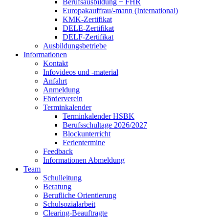
Berufsausbildung + FHR
Europakauffrau/-mann (International)
KMK-Zertifikat
DELE-Zertifikat
DELF-Zertifikat
Ausbildungsbetriebe
Informationen
Kontakt
Infovideos und -material
Anfahrt
Anmeldung
Förderverein
Terminkalender
Terminkalender HSBK
Berufsschultage 2026/2027
Blockunterricht
Ferientermine
Feedback
Informationen Abmeldung
Team
Schulleitung
Beratung
Berufliche Orientierung
Schulsozialarbeit
Clearing-Beauftragte