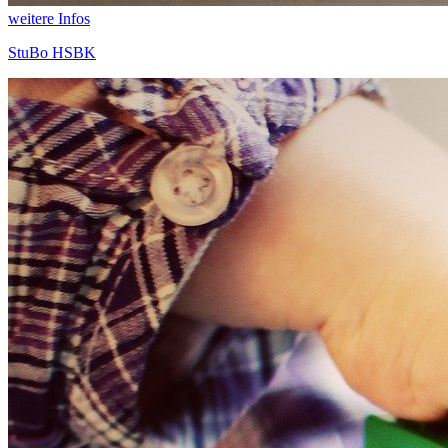
weitere Infos
StuBo HSBK