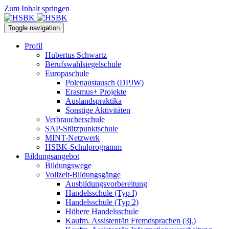
Zum Inhalt springen
Toggle navigation
Profil
Hubertus Schwartz
Berufswahlsiegelschule
Europaschule
Polenaustausch (DPJW)
Erasmus+ Projekte
Auslandspraktika
Sonstige Aktivitäten
Verbraucherschule
SAP-Stützpunktschule
MINT-Netzwerk
HSBK-Schulprogramm
Bildungsangebot
Bildungswege
Vollzeit-Bildungsgänge
Ausbildungsvorbereitung
Handelsschule (Typ I)
Handelsschule (Typ 2)
Höhere Handelsschule
Kaufm. Assistent/in­ Fremdsprachen (3j.)