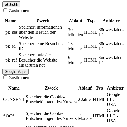
Statistik
Zustimmen
Name
Zweck
Ablauf
Typ
Anbieter
Speichert Informationen
30
Südwestfalen-
_pk_ses
über den Besuch der
HTML
Minuten
IT
Website
Speichert eine Besucher-
13
Südwestfalen-
_pk_id
HTML
ID
Monate
IT
Speichert, wie der
6
Südwestfalen-
_pk_ref
Besucher die Website
HTML
Monate
IT
aufgerufen hat
Google Maps
Zustimmen
Name
Zweck
Ablauf
Typ
Anbieter
Google
Speichert die Cookie-
CONSENT
2 Jahre
HTML
LLC -
Entscheidungen des Nutzers
USA
Google
Speichert die Cookie-
13
SOCS
HTML
LLC -
Entscheidungen des Nutzers
Monate
USA