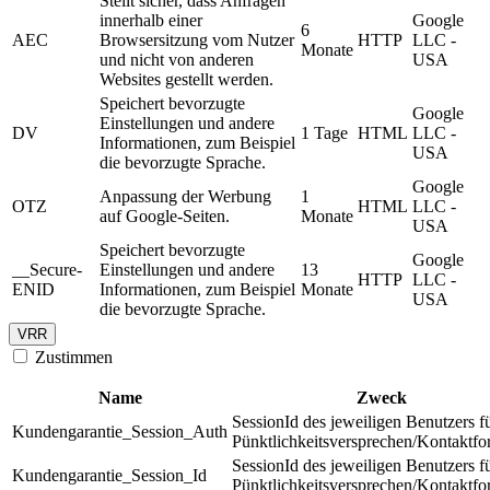
Stellt sicher, dass Anfragen
innerhalb einer
Google
6
AEC
Browsersitzung vom Nutzer
HTTP
LLC -
Monate
und nicht von anderen
USA
Websites gestellt werden.
Speichert bevorzugte
Google
Einstellungen und andere
DV
1 Tage
HTML
LLC -
Informationen, zum Beispiel
USA
die bevorzugte Sprache.
Google
Anpassung der Werbung
1
OTZ
HTML
LLC -
auf Google-Seiten.
Monate
USA
Speichert bevorzugte
Google
__Secure-
Einstellungen und andere
13
HTTP
LLC -
ENID
Informationen, zum Beispiel
Monate
USA
die bevorzugte Sprache.
VRR
Zustimmen
Name
Zweck
SessionId des jeweiligen Benutzers f
Kundengarantie_Session_Auth
Pünktlichkeitsversprechen/Kontaktfo
SessionId des jeweiligen Benutzers f
Kundengarantie_Session_Id
Pünktlichkeitsversprechen/Kontaktfo