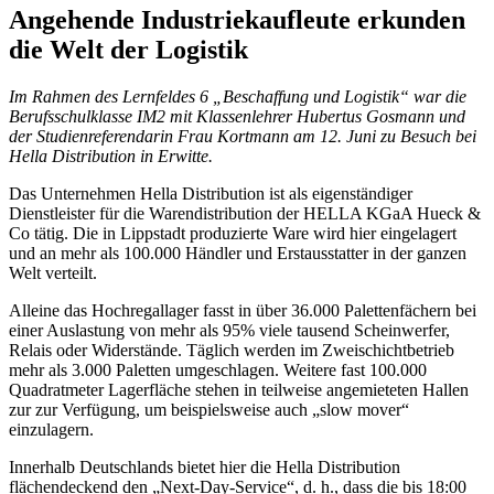
Angehende Industriekaufleute erkunden
die Welt der Logistik
Im Rahmen des Lernfeldes 6 „Beschaffung und Logistik“ war die
Berufsschulklasse IM2 mit Klassenlehrer Hubertus Gosmann und
der Studienreferendarin Frau Kortmann am 12. Juni zu Besuch bei
Hella Distribution in Erwitte.
Das Unternehmen Hella Distribution ist als eigenständiger
Dienstleister für die Warendistribution der HELLA KGaA Hueck &
Co tätig. Die in Lippstadt produzierte Ware wird hier eingelagert
und an mehr als 100.000 Händler und Erstausstatter in der ganzen
Welt verteilt.
Alleine das Hochregallager fasst in über 36.000 Palettenfächern bei
einer Auslastung von mehr als 95% viele tausend Scheinwerfer,
Relais oder Widerstände. Täglich werden im Zweischichtbetrieb
mehr als 3.000 Paletten umgeschlagen. Weitere fast 100.000
Quadratmeter Lagerfläche stehen in teilweise angemieteten Hallen
zur zur Verfügung, um beispielsweise auch „slow mover“
einzulagern.
Innerhalb Deutschlands bietet hier die Hella Distribution
flächendeckend den „Next-Day-Service“, d. h., dass die bis 18:00