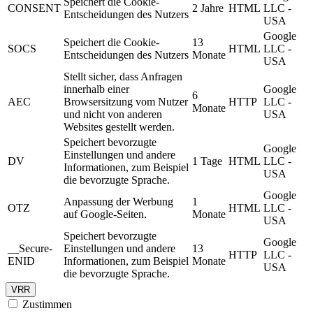
Speichert die Cookie-
CONSENT
2 Jahre
HTML
LLC -
Entscheidungen des Nutzers
USA
Google
Speichert die Cookie-
13
SOCS
HTML
LLC -
Entscheidungen des Nutzers
Monate
USA
Stellt sicher, dass Anfragen
innerhalb einer
Google
6
AEC
Browsersitzung vom Nutzer
HTTP
LLC -
Monate
und nicht von anderen
USA
Websites gestellt werden.
Speichert bevorzugte
Google
Einstellungen und andere
DV
1 Tage
HTML
LLC -
Informationen, zum Beispiel
USA
die bevorzugte Sprache.
Google
Anpassung der Werbung
1
OTZ
HTML
LLC -
auf Google-Seiten.
Monate
USA
Speichert bevorzugte
Google
__Secure-
Einstellungen und andere
13
HTTP
LLC -
ENID
Informationen, zum Beispiel
Monate
USA
die bevorzugte Sprache.
VRR
Zustimmen