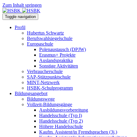
Zum Inhalt springen
Toggle navigation
Profil
Hubertus Schwartz
Berufswahlsiegelschule
Europaschule
Polenaustausch (DPJW)
Erasmus+ Projekte
Auslandspraktika
Sonstige Aktivitäten
Verbraucherschule
SAP-Stützpunktschule
MINT-Netzwerk
HSBK-Schulprogramm
Bildungsangebot
Bildungswege
Vollzeit-Bildungsgänge
Ausbildungsvorbereitung
Handelsschule (Typ I)
Handelsschule (Typ 2)
Höhere Handelsschule
Kaufm. Assistent/in­ Fremdsprachen (3j.)