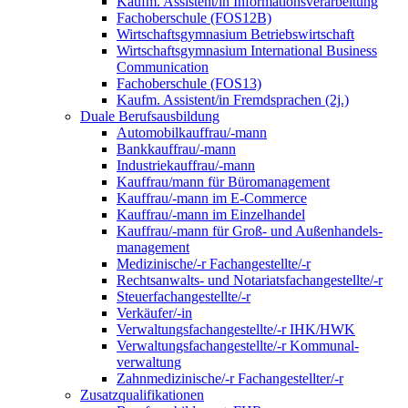
Kaufm. Assistent/in Informationsverarbeitung
Fachoberschule (FOS12B)
Wirtschaftsgymnasium Betriebswirtschaft
Wirtschaftsgymnasium International Business
Communication
Fachoberschule (FOS13)
Kaufm. Assistent/in Fremdsprachen (2j.)
Duale Berufsausbildung
Automobilkauffrau/-mann
Bankkauffrau/-mann
Industriekauffrau/-mann
Kauffrau/mann für Büromanagement
Kauffrau/-mann im E-Commerce
Kauffrau/-mann im Einzelhandel
Kauffrau/-mann für Groß- und Außen­handels­
manage­ment
Medizinische/-r Fachangestellte/-r
Rechtsanwalts- und Notariatsfachangestellte/-r
Steuerfachangestellte/-r
Verkäufer/-in
Verwaltungs­fach­angestellte/-r IHK/HWK
Verwaltungsfach­angestellte/-r Kommunal­
verwaltung
Zahnmedizinische/-r Fachangestellter/-r
Zusatzqualifikationen