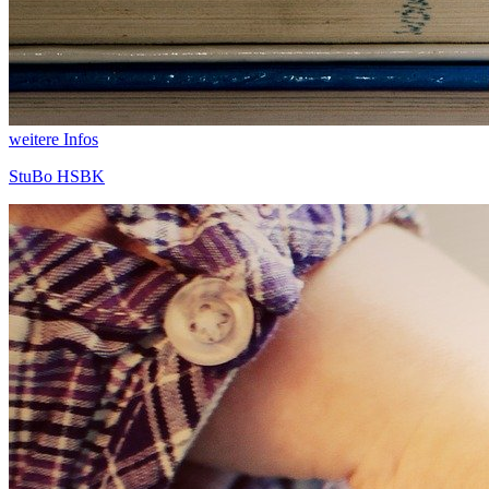
weitere Infos
StuBo HSBK