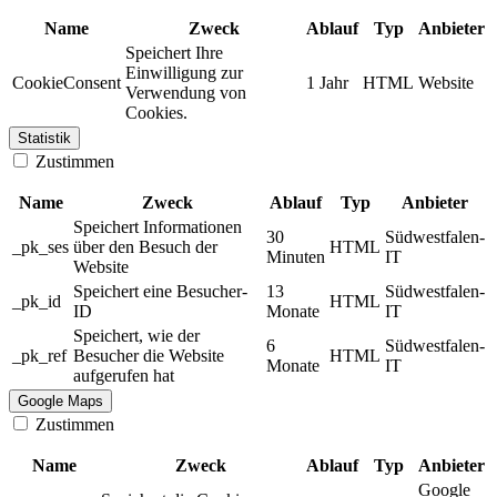
Name
Zweck
Ablauf
Typ
Anbieter
Speichert Ihre
Einwilligung zur
CookieConsent
1 Jahr
HTML
Website
Verwendung von
Cookies.
Statistik
Zustimmen
Name
Zweck
Ablauf
Typ
Anbieter
Speichert Informationen
30
Südwestfalen-
_pk_ses
über den Besuch der
HTML
Minuten
IT
Website
Speichert eine Besucher-
13
Südwestfalen-
_pk_id
HTML
ID
Monate
IT
Speichert, wie der
6
Südwestfalen-
_pk_ref
Besucher die Website
HTML
Monate
IT
aufgerufen hat
Google Maps
Zustimmen
Name
Zweck
Ablauf
Typ
Anbieter
Google