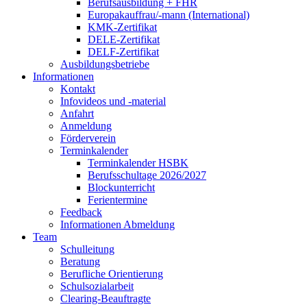
Berufsausbildung + FHR
Europakauffrau/-mann (International)
KMK-Zertifikat
DELE-Zertifikat
DELF-Zertifikat
Ausbildungsbetriebe
Informationen
Kontakt
Infovideos und -material
Anfahrt
Anmeldung
Förderverein
Terminkalender
Terminkalender HSBK
Berufsschultage 2026/2027
Blockunterricht
Ferientermine
Feedback
Informationen Abmeldung
Team
Schulleitung
Beratung
Berufliche Orientierung
Schulsozialarbeit
Clearing-Beauftragte