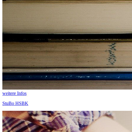
weitere Infos
StuBo HSBK