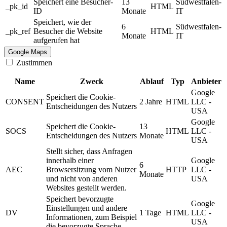
Speichert eine Besucher-
13
Südwestfalen-
_pk_id
HTML
ID
Monate
IT
Speichert, wie der
6
Südwestfalen-
_pk_ref
Besucher die Website
HTML
Monate
IT
aufgerufen hat
Google Maps
Zustimmen
Name
Zweck
Ablauf
Typ
Anbieter
Google
Speichert die Cookie-
CONSENT
2 Jahre
HTML
LLC -
Entscheidungen des Nutzers
USA
Google
Speichert die Cookie-
13
SOCS
HTML
LLC -
Entscheidungen des Nutzers
Monate
USA
Stellt sicher, dass Anfragen
innerhalb einer
Google
6
AEC
Browsersitzung vom Nutzer
HTTP
LLC -
Monate
und nicht von anderen
USA
Websites gestellt werden.
Speichert bevorzugte
Google
Einstellungen und andere
DV
1 Tage
HTML
LLC -
Informationen, zum Beispiel
USA
die bevorzugte Sprache.