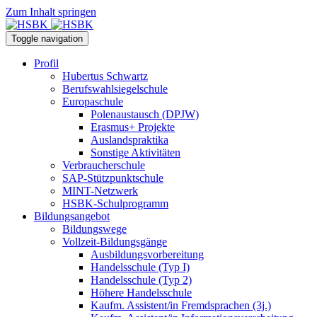
Zum Inhalt springen
Toggle navigation
Profil
Hubertus Schwartz
Berufswahlsiegelschule
Europaschule
Polenaustausch (DPJW)
Erasmus+ Projekte
Auslandspraktika
Sonstige Aktivitäten
Verbraucherschule
SAP-Stützpunktschule
MINT-Netzwerk
HSBK-Schulprogramm
Bildungsangebot
Bildungswege
Vollzeit-Bildungsgänge
Ausbildungsvorbereitung
Handelsschule (Typ I)
Handelsschule (Typ 2)
Höhere Handelsschule
Kaufm. Assistent/in­ Fremdsprachen (3j.)