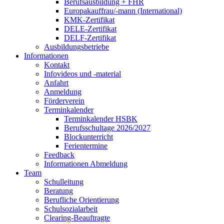
Berufsausbildung + FHR
Europakauffrau/-mann (International)
KMK-Zertifikat
DELE-Zertifikat
DELF-Zertifikat
Ausbildungsbetriebe
Informationen
Kontakt
Infovideos und -material
Anfahrt
Anmeldung
Förderverein
Terminkalender
Terminkalender HSBK
Berufsschultage 2026/2027
Blockunterricht
Ferientermine
Feedback
Informationen Abmeldung
Team
Schulleitung
Beratung
Berufliche Orientierung
Schulsozialarbeit
Clearing-Beauftragte