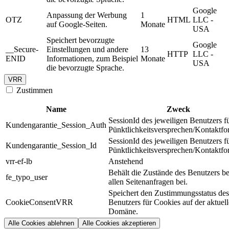
Google
Anpassung der Werbung
1
OTZ
HTML
LLC -
auf Google-Seiten.
Monate
USA
Speichert bevorzugte
Google
__Secure-
Einstellungen und andere
13
HTTP
LLC -
ENID
Informationen, zum Beispiel
Monate
USA
die bevorzugte Sprache.
VRR
Zustimmen
Name
Zweck
SessionId des jeweiligen Benutzers f
Kundengarantie_Session_Auth
Pünktlichkeitsversprechen/Kontaktfo
SessionId des jeweiligen Benutzers f
Kundengarantie_Session_Id
Pünktlichkeitsversprechen/Kontaktfo
vrr-ef-lb
Anstehend
Behält die Zustände des Benutzers be
fe_typo_user
allen Seitenanfragen bei.
Speichert den Zustimmungsstatus des
CookieConsentVRR
Benutzers für Cookies auf der aktuel
Domäne.
Alle Cookies ablehnen
Alle Cookies akzeptieren