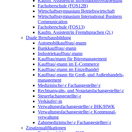
Kaufm. Assistent/in Informationsverarbeitung
Fachoberschule (FOS12B)
Wirtschaftsgymnasium Betriebswirtschaft
Wirtschaftsgymnasium International Business
Communication
Fachoberschule (FOS13)
Kaufm. Assistent/in Fremdsprachen (2j.)
Duale Berufsausbildung
Automobilkauffrau/-mann
Bankkauffrau/-mann
Industriekauffrau/-mann
Kauffrau/mann für Büromanagement
Kauffrau/-mann im E-Commerce
Kauffrau/-mann im Einzelhandel
Kauffrau/-mann für Groß- und Außen­handels­
manage­ment
Medizinische/-r Fachangestellte/-r
Rechtsanwalts- und Notariatsfachangestellte/-r
Steuerfachangestellte/-r
Verkäufer/-in
Verwaltungs­fach­angestellte/-r IHK/HWK
Verwaltungsfach­angestellte/-r Kommunal­
verwaltung
Zahnmedizinische/-r Fachangestellter/-r
Zusatzqualifikationen