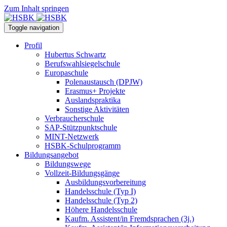
Zum Inhalt springen
Toggle navigation
Profil
Hubertus Schwartz
Berufswahlsiegelschule
Europaschule
Polenaustausch (DPJW)
Erasmus+ Projekte
Auslandspraktika
Sonstige Aktivitäten
Verbraucherschule
SAP-Stützpunktschule
MINT-Netzwerk
HSBK-Schulprogramm
Bildungsangebot
Bildungswege
Vollzeit-Bildungsgänge
Ausbildungsvorbereitung
Handelsschule (Typ I)
Handelsschule (Typ 2)
Höhere Handelsschule
Kaufm. Assistent/in­ Fremdsprachen (3j.)