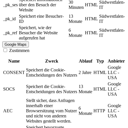
30
Südwestfalen-
_pk_ses
über den Besuch der
HTML
Minuten
IT
Website
Speichert eine Besucher-
13
Südwestfalen-
_pk_id
HTML
ID
Monate
IT
Speichert, wie der
6
Südwestfalen-
_pk_ref
Besucher die Website
HTML
Monate
IT
aufgerufen hat
Google Maps
Zustimmen
Name
Zweck
Ablauf
Typ
Anbieter
Google
Speichert die Cookie-
CONSENT
2 Jahre
HTML
LLC -
Entscheidungen des Nutzers
USA
Google
Speichert die Cookie-
13
SOCS
HTML
LLC -
Entscheidungen des Nutzers
Monate
USA
Stellt sicher, dass Anfragen
innerhalb einer
Google
6
AEC
Browsersitzung vom Nutzer
HTTP
LLC -
Monate
und nicht von anderen
USA
Websites gestellt werden.
Speichert bevorzugte