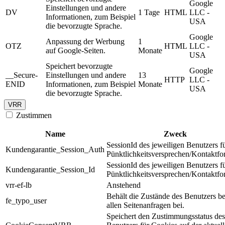
Google
Einstellungen und andere
DV
1 Tage
HTML
LLC -
Informationen, zum Beispiel
USA
die bevorzugte Sprache.
Google
Anpassung der Werbung
1
OTZ
HTML
LLC -
auf Google-Seiten.
Monate
USA
Speichert bevorzugte
Google
__Secure-
Einstellungen und andere
13
HTTP
LLC -
ENID
Informationen, zum Beispiel
Monate
USA
die bevorzugte Sprache.
VRR
Zustimmen
Name
Zweck
SessionId des jeweiligen Benutzers f
Kundengarantie_Session_Auth
Pünktlichkeitsversprechen/Kontaktfo
SessionId des jeweiligen Benutzers f
Kundengarantie_Session_Id
Pünktlichkeitsversprechen/Kontaktfo
vrr-ef-lb
Anstehend
Behält die Zustände des Benutzers be
fe_typo_user
allen Seitenanfragen bei.
Speichert den Zustimmungsstatus des