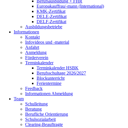
Berufsausbildung + FHR
Europakauffrau/-mann (International)
KMK-Zertifikat
DELE-Zertifikat
DELF-Zertifikat
Ausbildungsbetriebe
Informationen
Kontakt
Infovideos und -material
Anfahrt
Anmeldung
Förderverein
Terminkalender
Terminkalender HSBK
Berufsschultage 2026/2027
Blockunterricht
Ferientermine
Feedback
Informationen Abmeldung
Team
Schulleitung
Beratung
Berufliche Orientierung
Schulsozialarbeit
Clearing-Beauftragte