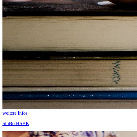
weitere Infos
StuBo HSBK