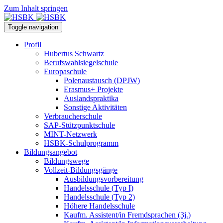
Zum Inhalt springen
Toggle navigation
Profil
Hubertus Schwartz
Berufswahlsiegelschule
Europaschule
Polenaustausch (DPJW)
Erasmus+ Projekte
Auslandspraktika
Sonstige Aktivitäten
Verbraucherschule
SAP-Stützpunktschule
MINT-Netzwerk
HSBK-Schulprogramm
Bildungsangebot
Bildungswege
Vollzeit-Bildungsgänge
Ausbildungsvorbereitung
Handelsschule (Typ I)
Handelsschule (Typ 2)
Höhere Handelsschule
Kaufm. Assistent/in­ Fremdsprachen (3j.)