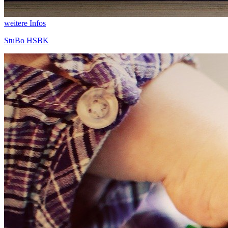
weitere Infos
StuBo HSBK