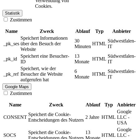
Verwendung von
Cookies.
Statistik
Zustimmen
Name
Zweck
Ablauf
Typ
Anbieter
Speichert Informationen
30
Südwestfalen-
_pk_ses
über den Besuch der
HTML
Minuten
IT
Website
Speichert eine Besucher-
13
Südwestfalen-
_pk_id
HTML
ID
Monate
IT
Speichert, wie der
6
Südwestfalen-
_pk_ref
Besucher die Website
HTML
Monate
IT
aufgerufen hat
Google Maps
Zustimmen
Name
Zweck
Ablauf
Typ
Anbieter
Google
Speichert die Cookie-
CONSENT
2 Jahre
HTML
LLC -
Entscheidungen des Nutzers
USA
Google
Speichert die Cookie-
13
SOCS
HTML
LLC -
Entscheidungen des Nutzers
Monate