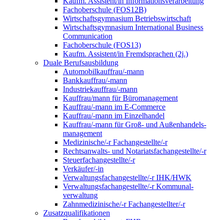
Kaufm. Assistent/in Informationsverarbeitung
Fachoberschule (FOS12B)
Wirtschaftsgymnasium Betriebswirtschaft
Wirtschaftsgymnasium International Business
Communication
Fachoberschule (FOS13)
Kaufm. Assistent/in Fremdsprachen (2j.)
Duale Berufsausbildung
Automobilkauffrau/-mann
Bankkauffrau/-mann
Industriekauffrau/-mann
Kauffrau/mann für Büromanagement
Kauffrau/-mann im E-Commerce
Kauffrau/-mann im Einzelhandel
Kauffrau/-mann für Groß- und Außen­handels­
manage­ment
Medizinische/-r Fachangestellte/-r
Rechtsanwalts- und Notariatsfachangestellte/-r
Steuerfachangestellte/-r
Verkäufer/-in
Verwaltungs­fach­angestellte/-r IHK/HWK
Verwaltungsfach­angestellte/-r Kommunal­
verwaltung
Zahnmedizinische/-r Fachangestellter/-r
Zusatzqualifikationen