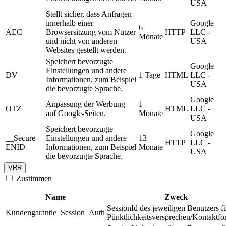
USA
Stellt sicher, dass Anfragen
innerhalb einer
Google
6
AEC
Browsersitzung vom Nutzer
HTTP
LLC -
Monate
und nicht von anderen
USA
Websites gestellt werden.
Speichert bevorzugte
Google
Einstellungen und andere
DV
1 Tage
HTML
LLC -
Informationen, zum Beispiel
USA
die bevorzugte Sprache.
Google
Anpassung der Werbung
1
OTZ
HTML
LLC -
auf Google-Seiten.
Monate
USA
Speichert bevorzugte
Google
__Secure-
Einstellungen und andere
13
HTTP
LLC -
ENID
Informationen, zum Beispiel
Monate
USA
die bevorzugte Sprache.
VRR
Zustimmen
Name
Zweck
SessionId des jeweiligen Benutzers f
Kundengarantie_Session_Auth
Pünktlichkeitsversprechen/Kontaktfo