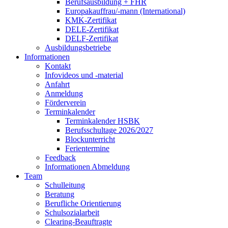
Berufsausbildung + FHR
Europakauffrau/-mann (International)
KMK-Zertifikat
DELE-Zertifikat
DELF-Zertifikat
Ausbildungsbetriebe
Informationen
Kontakt
Infovideos und -material
Anfahrt
Anmeldung
Förderverein
Terminkalender
Terminkalender HSBK
Berufsschultage 2026/2027
Blockunterricht
Ferientermine
Feedback
Informationen Abmeldung
Team
Schulleitung
Beratung
Berufliche Orientierung
Schulsozialarbeit
Clearing-Beauftragte