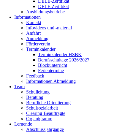
DELE-Zertifikat
DELF-Zertifikat
Ausbildungsbetriebe
Informationen
Kontakt
Infovideos und -material
Anfahrt
Anmeldung
Förderverein
Terminkalender
Terminkalender HSBK
Berufsschultage 2026/2027
Blockunterricht
Ferientermine
Feedback
Informationen Abmeldung
Team
Schulleitung
Beratung
Berufliche Orientierung
Schulsozialarbeit
Clearing-Beauftragte
Organigramm
Lernende
Abschlussjahrgänge