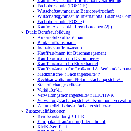
Kaufm. Assistent/in Informationsverarbeitung
Fachoberschule (FOS12B)
Wirtschaftsgymnasium Betriebswirtschaft
Wirtschaftsgymnasium International Business Co
Fachoberschule (FOS13)
Kaufm. Assistent/in Fremdsprachen (2j.)
Duale Berufsausbildung
Automobilkauffrau/-mann
Bankkauffrau/-mann
Industriekauffrau/-mann
Kauffrau/mann für Büromanagement
Kauffrau/-mann im E-Commerce
Kauffrau/-mann im Einzelhandel
Kauffrau/-mann für Groß- und Außen­handels­mana
Medizinische/-r Fachangestellte/-r
Rechtsanwalts- und Notariatsfachangestellte/-r
Steuerfachangestellte/-r
Verkäufer/-in
Verwaltungs­fach­angestellte/-r IHK/HWK
Verwaltungsfach­angestellte/-r Kommunal­verwaltu
Zahnmedizinische/-r Fachangestellter/-r
Zusatzqualifikationen
Berufsausbildung + FHR
Europakauffrau/-mann (International)
KMK-Zertifikat