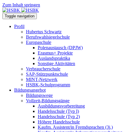
Zum Inhalt springen
Toggle navigation
Profil
Hubertus Schwartz
Berufswahlsiegelschule
Europaschule
Polenaustausch (DPJW)
Erasmus+ Projekte
Auslandspraktika
Sonstige Aktivitäten
Verbraucherschule
SAP-Stützpunktschule
MINT-Netzwerk
HSBK-Schulprogramm
Bildungsangebot
Bildungswege
Vollzeit-Bildungsgänge
Ausbildungsvorbereitung
Handelsschule (Typ I)
Handelsschule (Typ 2)
Höhere Handelsschule
Kaufm. Assistent/in­ Fremdsprachen (3j.)